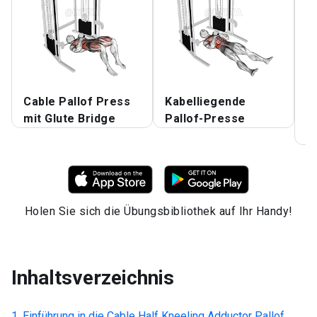
Cable Pallof Press
Kabelliegende
H
mit Glute Bridge
Pallof-Presse
P
K
Holen Sie sich die Übungsbibliothek auf Ihr Handy!
Inhaltsverzeichnis
Einführung in die
Cable Half Kneeling Adductor Pallof