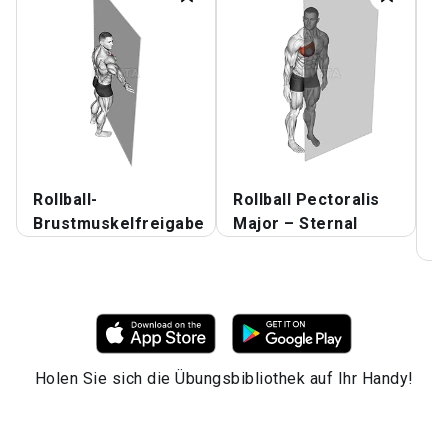
Rollball-
Rollball Pectoralis
R
Brustmuskelfreigabe
Major – Sternal
M
S
Holen Sie sich die Übungsbibliothek auf Ihr Handy!