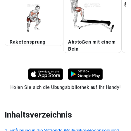
Raketensprung
Abstoßen mit einem
L
Bein
H
Holen Sie sich die Übungsbibliothek auf Ihr Handy!
Inhaltsverzeichnis
Einführung in die
Sitzende Weitwinkel-Posensequenz