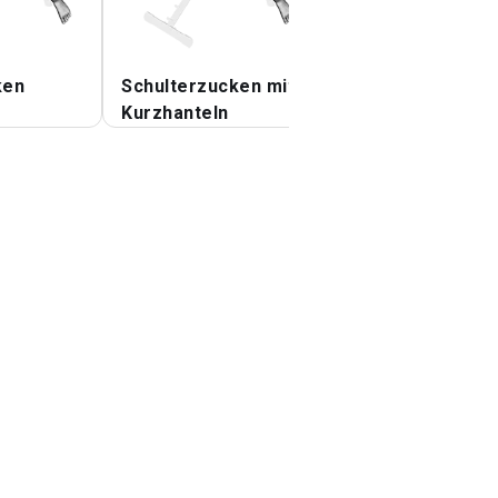
ken
Schulterzucken mit
Hantel-
Kurzhanteln
Schrägschulterh