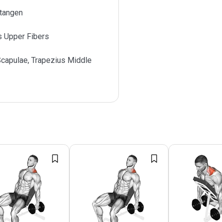
stangen
s Upper Fibers
Scapulae, Trapezius Middle