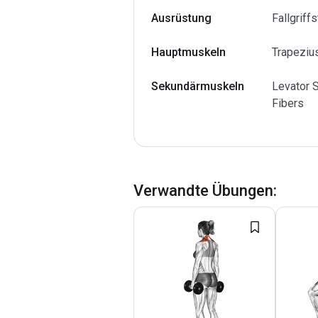
Ausrüstung
Fallgriff
Hauptmuskeln
Trapeziu
Sekundärmuskeln
Levator 
Fibers
Verwandte Übungen
: