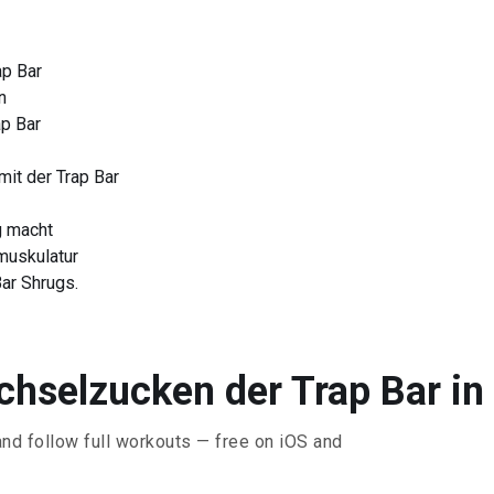
p Bar
n
p Bar
it der Trap Bar
g macht
muskulatur
ar Shrugs.
hselzucken der Trap Bar in 
and follow full workouts — free on iOS and