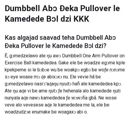
Dumbbell Abɔ Ðeka Pullover le
Kamedede Bɔl dzi
KKK
Kas algajad saavad teha
Dumbbell Abɔ
Ðeka Pullover le Kamedede Bɔl dzi
?
Ẽ, gɔmedzelawo ate ŋu awɔ Dumbbell One Arm Pullover on
Exercise Ball kamededea. Gake ele be woadze egɔme kple
kpekpeme si le bɔbɔe wu be woakpɔ egbɔ be woƒe nɔnɔme
sɔ eye woaxe mɔ ɖe abixɔxɔ nu. Ele vevie hã be
gɔmedzelawo nasrɔ̃ aɖaŋu nyuitɔ hafi ate kamededea kpɔ.
Ate ŋu aɖe vi be ame ŋutɔ ƒe hehenala alo kamedede ŋuti
nunyala aɖe nawɔ kamededea ƒe wɔwɔfia gbã. Ne wose
veve alo vevesese aɖe le kamededea me la, ele be
woadzudzɔe enumake be woagaxɔ abi o.