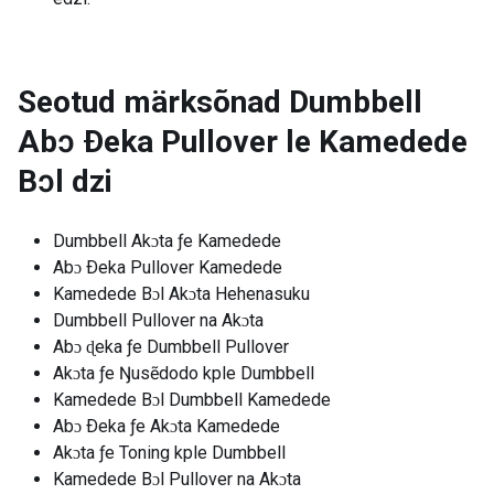
Seotud märksõnad
Dumbbell
Abɔ Ðeka Pullover le Kamedede
Bɔl dzi
Dumbbell Akɔta ƒe Kamedede
Abɔ Ðeka Pullover Kamedede
Kamedede Bɔl Akɔta Hehenasuku
Dumbbell Pullover na Akɔta
Abɔ ɖeka ƒe Dumbbell Pullover
Akɔta ƒe Ŋusẽdodo kple Dumbbell
Kamedede Bɔl Dumbbell Kamedede
Abɔ Ðeka ƒe Akɔta Kamedede
Akɔta ƒe Toning kple Dumbbell
Kamedede Bɔl Pullover na Akɔta