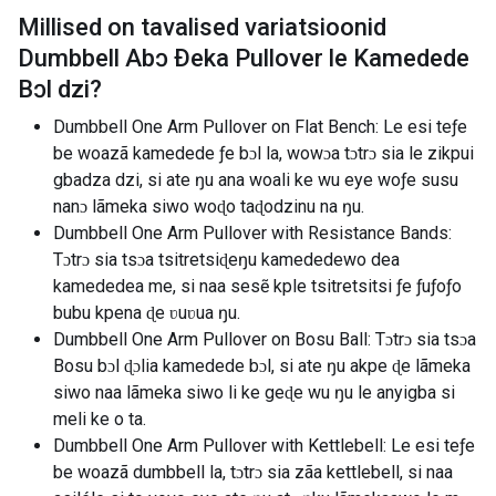
Millised on tavalised variatsioonid
Dumbbell Abɔ Ðeka Pullover le Kamedede
Bɔl dzi
?
Dumbbell One Arm Pullover on Flat Bench: Le esi teƒe
be woazã kamedede ƒe bɔl la, wowɔa tɔtrɔ sia le zikpui
gbadza dzi, si ate ŋu ana woali ke wu eye woƒe susu
nanɔ lãmeka siwo woɖo taɖodzinu na ŋu.
Dumbbell One Arm Pullover with Resistance Bands:
Tɔtrɔ sia tsɔa tsitretsiɖeŋu kamededewo dea
kamededea me, si naa sesẽ kple tsitretsitsi ƒe ƒuƒoƒo
bubu kpena ɖe ʋuʋua ŋu.
Dumbbell One Arm Pullover on Bosu Ball: Tɔtrɔ sia tsɔa
Bosu bɔl ɖɔlia kamedede bɔl, si ate ŋu akpe ɖe lãmeka
siwo naa lãmeka siwo li ke geɖe wu ŋu le anyigba si
meli ke o ta.
Dumbbell One Arm Pullover with Kettlebell: Le esi teƒe
be woazã dumbbell la, tɔtrɔ sia zãa kettlebell, si naa