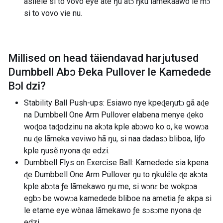
asiléle si to vovo eye ate ŋu atɔ ŋku lãmekaawo le mɔ
si to vovo vie nu.
Millised on head täiendavad harjutused
Dumbbell Abɔ Ðeka Pullover le Kamedede
Bɔl dzi
?
Stability Ball Push-ups: Esiawo nye kpeɖeŋutɔ gã aɖe
na Dumbbell One Arm Pullover elabena menye ɖeko
woɖoa taɖodzinu na akɔta kple abɔwo ko o, ke wowɔa
nu ɖe ​​lãmeka veviwo hã ŋu, si naa dadasɔ bliboa, liƒo
kple ŋusẽ nyona ɖe edzi.
Dumbbell Flys on Exercise Ball: Kamedede sia kpena
ɖe Dumbbell One Arm Pullover ŋu ​​to ŋkuléle ɖe akɔta
kple abɔta ƒe lãmekawo ŋu me, si wɔnɛ be wokpɔa
egbɔ be wowɔa kamedede bliboe na ametia ƒe akpa si
le etame eye wònaa lãmekawo ƒe sɔsɔme nyona ɖe
edzi.