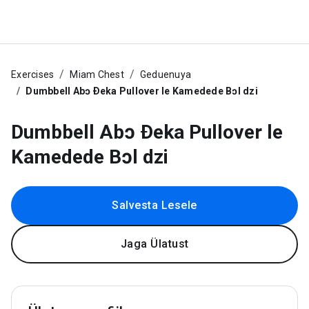
Exercises
Miam Chest
Geduenuya
Dumbbell Abɔ Ðeka Pullover le Kamedede Bɔl dzi
Dumbbell Abɔ Ðeka Pullover le
Kamedede Bɔl dzi
Salvesta Lesele
Jaga Ülatust