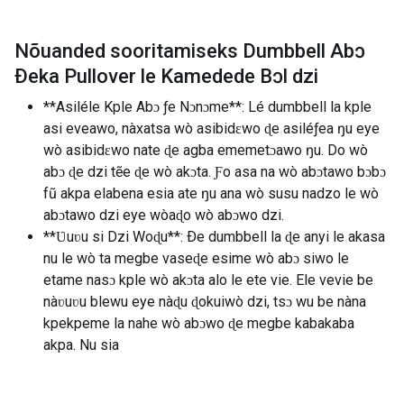
Nõuanded sooritamiseks Dumbbell Abɔ
Ðeka Pullover le Kamedede Bɔl dzi
**Asiléle Kple Abɔ ƒe Nɔnɔme**: Lé dumbbell la kple
asi eveawo, nàxatsa wò asibidɛwo ɖe asiléƒea ŋu eye
wò asibidɛwo nate ɖe agba ememetɔawo ŋu. Do wò
abɔ ɖe dzi tẽe ɖe wò akɔta. Ƒo asa na wò abɔtawo bɔbɔ
fũ akpa elabena esia ate ŋu ana wò susu nadzo le wò
abɔtawo dzi eye wòaɖo wò abɔwo dzi.
**Ʋuʋu si Dzi Woɖu**: Ðe dumbbell la ɖe anyi le akasa
nu le wò ta megbe vaseɖe esime wò abɔ siwo le
etame nasɔ kple wò akɔta alo le ete vie. Ele vevie be
nàʋuʋu blewu eye nàɖu ɖokuiwò dzi, tsɔ wu be nàna
kpekpeme la nahe wò abɔwo ɖe megbe kabakaba
akpa. Nu sia