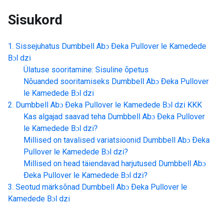
Sisukord
Sissejuhatus
Dumbbell Abɔ Ðeka Pullover le Kamedede
Bɔl dzi
Ülatuse sooritamine: Sisuline õpetus
Nõuanded sooritamiseks
Dumbbell Abɔ Ðeka Pullover
le Kamedede Bɔl dzi
Dumbbell Abɔ Ðeka Pullover le Kamedede Bɔl dzi
KKK
Kas algajad saavad teha
Dumbbell Abɔ Ðeka Pullover
le Kamedede Bɔl dzi
?
Millised on tavalised variatsioonid
Dumbbell Abɔ Ðeka
Pullover le Kamedede Bɔl dzi
?
Millised on head täiendavad harjutused
Dumbbell Abɔ
Ðeka Pullover le Kamedede Bɔl dzi
?
Seotud märksõnad
Dumbbell Abɔ Ðeka Pullover le
Kamedede Bɔl dzi