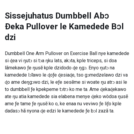
Sissejuhatus
Dumbbell Abɔ
Ðeka Pullover le Kamedede Bɔl
dzi
Dumbbell One Arm Pullover on Exercise Ball nye kamedede
si ɖea vi ŋutɔ si tɔa ŋku lats, akɔta, kple triceps, si doa
lãmekawo ƒe ŋusẽ kple dzidodo ɖe ŋgɔ. Enyo ŋutɔ na
kamedede lɔ̃lawo le ɖoƒe ɖesiaɖe, tso gɔmedzelawo dzi va
ɖo ame deŋgɔwo dzi, le eƒe sesẽme si woate ŋu atrɔ asi le
to dumbbell ƒe kpekpeme tɔtrɔ ko me ta. Ame ɖekaɖekawo
ate ŋu atia kamedede sia elabena menye ɖeko wòdoa ŋusẽ
ame ƒe tame ƒe ŋusẽ ko o, ke enaa nu veviwo ƒe liƒo kple
dadasɔ hã nyona ɖe edzi le kamedede ƒe bɔl zazã ta.