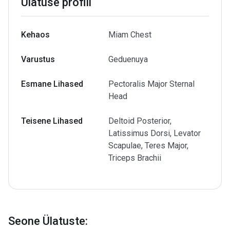
Ülatuse profiil
Kehaos
Miam Chest
Varustus
Geduenuya
Esmane Lihased
Pectoralis Major Sternal
Head
Teisene Lihased
Deltoid Posterior,
Latissimus Dorsi, Levator
Scapulae, Teres Major,
Triceps Brachii
Seone Ülatuste
: