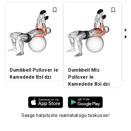
Dumbbell Pullover le
Dumbbell Mlɔ
D
Kamedede Bɔl dzi
Pullover le
A
Kamedede Bɔl dzi
Saage harjutuste raamatukogu taskusse!