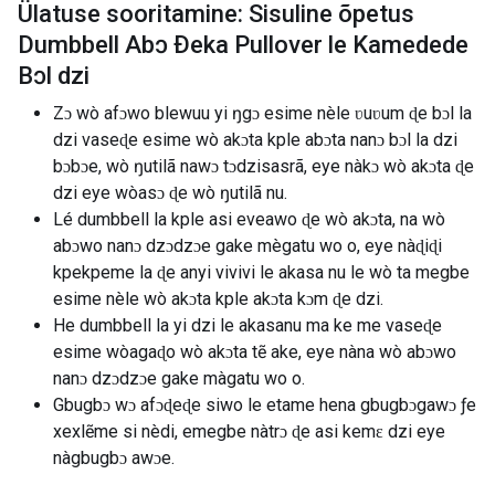
Ülatuse sooritamine: Sisuline õpetus
Dumbbell Abɔ Ðeka Pullover le Kamedede
Bɔl dzi
Zɔ wò afɔwo blewuu yi ŋgɔ esime nèle ʋuʋum ɖe bɔl la
dzi vaseɖe esime wò akɔta kple abɔta nanɔ bɔl la dzi
bɔbɔe, wò ŋutilã nawɔ tɔdzisasrã, eye nàkɔ wò akɔta ɖe
dzi eye wòasɔ ɖe wò ŋutilã nu.
Lé dumbbell la kple asi eveawo ɖe wò akɔta, na wò
abɔwo nanɔ dzɔdzɔe gake mègatu wo o, eye nàɖiɖi
kpekpeme la ɖe anyi vivivi le akasa nu le wò ta megbe
esime nèle wò akɔta kple akɔta kɔm ɖe dzi.
He dumbbell la yi dzi le akasanu ma ke me vaseɖe
esime wòagaɖo wò akɔta tẽ ake, eye nàna wò abɔwo
nanɔ dzɔdzɔe gake màgatu wo o.
Gbugbɔ wɔ afɔɖeɖe siwo le etame hena gbugbɔgawɔ ƒe
xexlẽme si nèdi, emegbe nàtrɔ ɖe asi kemɛ dzi eye
nàgbugbɔ awɔe.