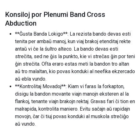
Konsiloj por Plenumi Band Cross
Abduction
**Ĝusta Banda Lokigo**: La rezista bando devas esti
tenita per ambaŭ manoj, kun viaj brakoj etenditaj rekte
antaŭ vi ĉe la ŝultro alteco. La bando devas esti
streĉita, sed ne ĝis la punkto, kie vi streĉas ĝin por teni
ĝin streĉita. Ofta eraro estas meti la bandon tro altan
aŭ tro malaltan, kio povas konduki al neefika ekzercado
aŭ ebla vundo.
**Kontrolitaj Movadoj**: Kiam vi faras la forkapton,
disigu la bandon movante viajn manojn eksteren al la
flankoj, tenante viajn brakojn rektaj. Gravas fari ĉi tion en
malrapida, kontrolita maniero. Evitu saĉajn aŭ rapidajn
movojn, ĉar ĉi tiuj povas konduki al muskola streĉiĝo
aŭ vundo.