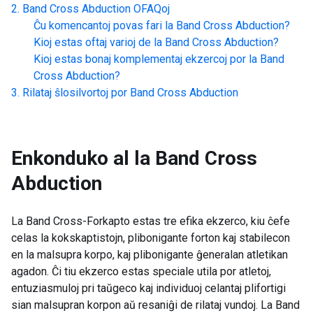
Band Cross Abduction
OFAQoj
Ĉu komencantoj povas fari la
Band Cross Abduction
?
Kioj estas oftaj varioj de la
Band Cross Abduction
?
Kioj estas bonaj komplementaj ekzercoj por la
Band
Cross Abduction
?
Rilataj ŝlosilvortoj por
Band Cross Abduction
Enkonduko al la
Band Cross
Abduction
La Band Cross-Forkapto estas tre efika ekzerco, kiu ĉefe
celas la kokskaptistojn, plibonigante forton kaj stabilecon
en la malsupra korpo, kaj plibonigante ĝeneralan atletikan
agadon. Ĉi tiu ekzerco estas speciale utila por atletoj,
entuziasmuloj pri taŭgeco kaj individuoj celantaj plifortigi
sian malsupran korpon aŭ resaniĝi de rilataj vundoj. La Band