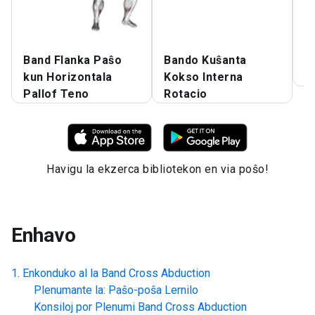
Band Flanka Paŝo
Bando Kuŝanta
B
kun Horizontala
Kokso Interna
M
Pallof Teno
Rotacio
Havigu la ekzerca bibliotekon en via poŝo!
Enhavo
Enkonduko al la
Band Cross Abduction
Plenumante la: Paŝo-poŝa Lernilo
Konsiloj por Plenumi
Band Cross Abduction