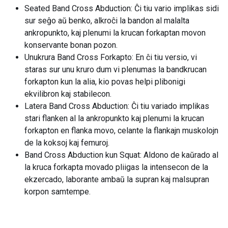
Seated Band Cross Abduction: Ĉi tiu vario implikas sidi
sur seĝo aŭ benko, alkroĉi la bandon al malalta
ankropunkto, kaj plenumi la krucan forkaptan movon
konservante bonan pozon.
Unukrura Band Cross Forkapto: En ĉi tiu versio, vi
staras sur unu kruro dum vi plenumas la bandkrucan
forkapton kun la alia, kio povas helpi plibonigi
ekvilibron kaj stabilecon.
Latera Band Cross Abduction: Ĉi tiu variado implikas
stari flanken al la ankropunkto kaj plenumi la krucan
forkapton en flanka movo, celante la flankajn muskolojn
de la koksoj kaj femuroj.
Band Cross Abduction kun Squat: Aldono de kaŭrado al
la kruca forkapta movado pliigas la intensecon de la
ekzercado, laborante ambaŭ la supran kaj malsupran
korpon samtempe.