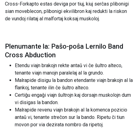
Cross-Forkapto estas deviga por tiuj, kiuj serĉas plibonigi
sian moveblecon, plibonigi ekvilibron kaj redukti la riskon
de vundoj rilataj al malfortaj koksaj muskoloj.
Plenumante la: Paŝo-poŝa Lernilo Band
Cross Abduction
Etendu viajn brakojn rekte antaŭ vi ĉe ŝultro alteco,
tenante viajn manojn paralelaj al la grundo.
Malrapide disigu la bandon etendante viajn brakojn al la
flankoj, tenante ilin ĉe ŝultro alteco.
Certiĝu engaĝi viajn ŝultrojn kaj dorsajn muskolojn dum
vi disigas la bandon.
Malrapide revenu viajn brakojn al la komenca pozicio
antaŭ vi, tenante streĉon sur la bando. Ripetu ĉi tiun
movon por via dezirata nombro da ripetoj.