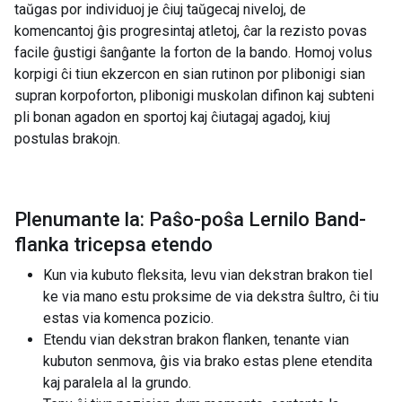
taŭgas por individuoj je ĉiuj taŭgecaj niveloj, de
komencantoj ĝis progresintaj atletoj, ĉar la rezisto povas
facile ĝustigi ŝanĝante la forton de la bando. Homoj volus
korpigi ĉi tiun ekzercon en sian rutinon por plibonigi sian
supran korpoforton, plibonigi muskolan difinon kaj subteni
pli bonan agadon en sportoj kaj ĉiutagaj agadoj, kiuj
postulas brakojn.
Plenumante la: Paŝo-poŝa Lernilo Band-
flanka tricepsa etendo
Kun via kubuto fleksita, levu vian dekstran brakon tiel
ke via mano estu proksime de via dekstra ŝultro, ĉi tiu
estas via komenca pozicio.
Etendu vian dekstran brakon flanken, tenante vian
kubuton senmova, ĝis via brako estas plene etendita
kaj paralela al la grundo.