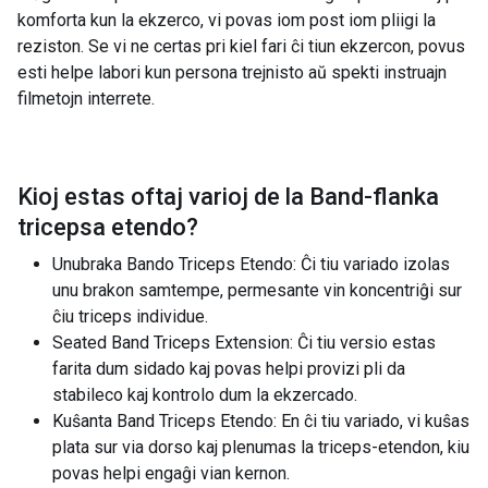
komforta kun la ekzerco, vi povas iom post iom pliigi la
reziston. Se vi ne certas pri kiel fari ĉi tiun ekzercon, povus
esti helpe labori kun persona trejnisto aŭ spekti instruajn
filmetojn interrete.
Kioj estas oftaj varioj de la
Band-flanka
tricepsa etendo
?
Unubraka Bando Triceps Etendo: Ĉi tiu variado izolas
unu brakon samtempe, permesante vin koncentriĝi sur
ĉiu triceps individue.
Seated Band Triceps Extension: Ĉi tiu versio estas
farita dum sidado kaj povas helpi provizi pli da
stabileco kaj kontrolo dum la ekzercado.
Kuŝanta Band Triceps Etendo: En ĉi tiu variado, vi kuŝas
plata sur via dorso kaj plenumas la triceps-etendon, kiu
povas helpi engaĝi vian kernon.