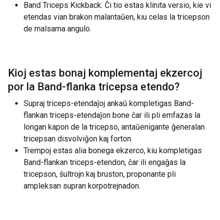
Band Triceps Kickback: Ĉi tio estas klinita versio, kie vi
etendas vian brakon malantaŭen, kiu celas la tricepson
de malsama angulo.
Kioj estas bonaj komplementaj ekzercoj
por la
Band-flanka tricepsa etendo
?
Supraj triceps-etendaĵoj ankaŭ kompletigas Band-
flankan triceps-etendaĵon bone ĉar ili pli emfazas la
longan kapon de la tricepso, antaŭenigante ĝeneralan
tricepsan disvolviĝon kaj forton.
Trempoj estas alia bonega ekzerco, kiu kompletigas
Band-flankan triceps-etendon, ĉar ili engaĝas la
tricepson, ŝultrojn kaj bruston, proponante pli
ampleksan supran korpotrejnadon.