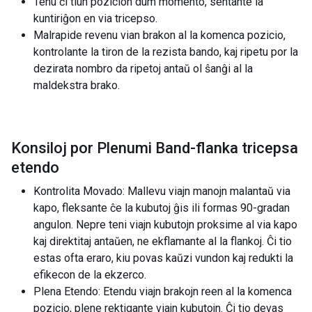
Tenu ĉi tiun pozicion dum momento, sentante la
kuntiriĝon en via tricepso.
Malrapide revenu vian brakon al la komenca pozicio,
kontrolante la tiron de la rezista bando, kaj ripetu por la
dezirata nombro da ripetoj antaŭ ol ŝanĝi al la
maldekstra brako.
Konsiloj por Plenumi Band-flanka tricepsa
etendo
Kontrolita Movado: Mallevu viajn manojn malantaŭ via
kapo, fleksante ĉe la kubutoj ĝis ili formas 90-gradan
angulon. Nepre teni viajn kubutojn proksime al via kapo
kaj direktitaj antaŭen, ne ekflamante al la flankoj. Ĉi tio
estas ofta eraro, kiu povas kaŭzi vundon kaj redukti la
efikecon de la ekzerco.
Plena Etendo: Etendu viajn brakojn reen al la komenca
pozicio, plene rektigante viajn kubutojn. Ĉi tio devas