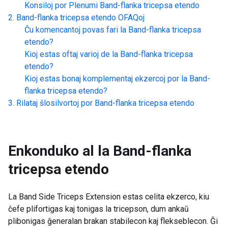
Konsiloj por Plenumi
Band-flanka tricepsa etendo
Band-flanka tricepsa etendo
OFAQoj
Ĉu komencantoj povas fari la
Band-flanka tricepsa
etendo
?
Kioj estas oftaj varioj de la
Band-flanka tricepsa
etendo
?
Kioj estas bonaj komplementaj ekzercoj por la
Band-
flanka tricepsa etendo
?
Rilataj ŝlosilvortoj por
Band-flanka tricepsa etendo
Enkonduko al la
Band-flanka
tricepsa etendo
La Band Side Triceps Extension estas celita ekzerco, kiu
ĉefe plifortigas kaj tonigas la tricepson, dum ankaŭ
plibonigas ĝeneralan brakan stabilecon kaj flekseblecon. Ĝi