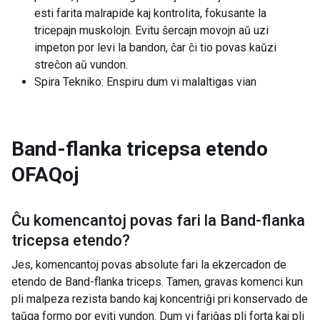
esti farita malrapide kaj kontrolita, fokusante la
tricepajn muskolojn. Evitu ŝercajn movojn aŭ uzi
impeton por levi la bandon, ĉar ĉi tio povas kaŭzi
streĉon aŭ vundon.
Spira Tekniko: Enspiru dum vi malaltigas vian
Band-flanka tricepsa etendo
OFAQoj
Ĉu komencantoj povas fari la
Band-flanka
tricepsa etendo
?
Jes, komencantoj povas absolute fari la ekzercadon de
etendo de Band-flanka triceps. Tamen, gravas komenci kun
pli malpeza rezista bando kaj koncentriĝi pri konservado de
taŭga formo por eviti vundon. Dum vi fariĝas pli forta kaj pli