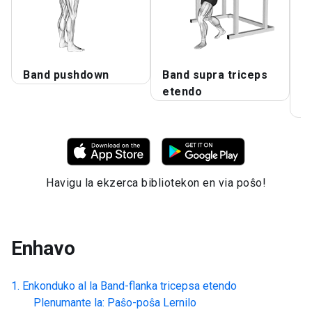
Band pushdown
Band supra triceps
B
etendo
S
E
Havigu la ekzerca bibliotekon en via poŝo!
Enhavo
Enkonduko al la
Band-flanka tricepsa etendo
Plenumante la: Paŝo-poŝa Lernilo