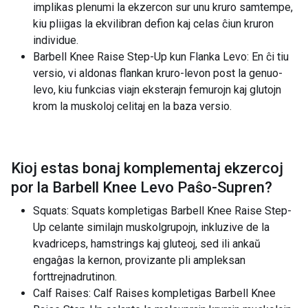
implikas plenumi la ekzercon sur unu kruro samtempe,
kiu pliigas la ekvilibran defion kaj celas ĉiun kruron
individue.
Barbell Knee Raise Step-Up kun Flanka Levo: En ĉi tiu
versio, vi aldonas flankan kruro-levon post la genuo-
levo, kiu funkcias viajn eksterajn femurojn kaj glutojn
krom la muskoloj celitaj en la baza versio.
Kioj estas bonaj komplementaj ekzercoj
por la
Barbell Knee Levo Paŝo-Supren
?
Squats: Squats kompletigas Barbell Knee Raise Step-
Up celante similajn muskolgrupojn, inkluzive de la
kvadriceps, hamstrings kaj gluteoj, sed ili ankaŭ
engaĝas la kernon, provizante pli ampleksan
forttrejnadrutinon.
Calf Raises: Calf Raises kompletigas Barbell Knee