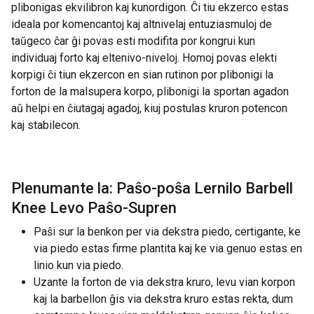
plibonigas ekvilibron kaj kunordigon. Ĉi tiu ekzerco estas
ideala por komencantoj kaj altnivelaj entuziasmuloj de
taŭgeco ĉar ĝi povas esti modifita por kongrui kun
individuaj forto kaj eltenivo-niveloj. Homoj povas elekti
korpigi ĉi tiun ekzercon en sian rutinon por plibonigi la
forton de la malsupera korpo, plibonigi la sportan agadon
aŭ helpi en ĉiutagaj agadoj, kiuj postulas kruron potencon
kaj stabilecon.
Plenumante la: Paŝo-poŝa Lernilo Barbell
Knee Levo Paŝo-Supren
Paŝi sur la benkon per via dekstra piedo, certigante, ke
via piedo estas firme plantita kaj ke via genuo estas en
linio kun via piedo.
Uzante la forton de via dekstra kruro, levu vian korpon
kaj la barbellon ĝis via dekstra kruro estas rekta, dum