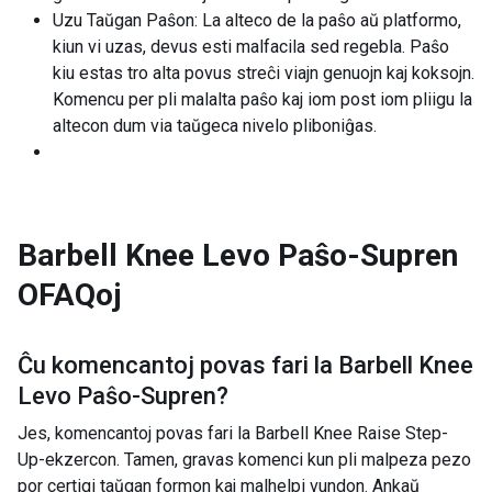
Uzu Taŭgan Paŝon: La alteco de la paŝo aŭ platformo,
kiun vi uzas, devus esti malfacila sed regebla. Paŝo
kiu estas tro alta povus streĉi viajn genuojn kaj koksojn.
Komencu per pli malalta paŝo kaj iom post iom pliigu la
altecon dum via taŭgeca nivelo pliboniĝas.
Barbell Knee Levo Paŝo-Supren
OFAQoj
Ĉu komencantoj povas fari la
Barbell Knee
Levo Paŝo-Supren
?
Jes, komencantoj povas fari la Barbell Knee Raise Step-
Up-ekzercon. Tamen, gravas komenci kun pli malpeza pezo
por certigi taŭgan formon kaj malhelpi vundon. Ankaŭ