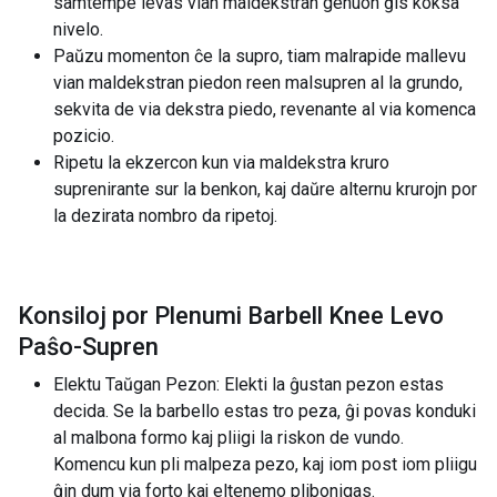
samtempe levas vian maldekstran genuon ĝis koksa
nivelo.
Paŭzu momenton ĉe la supro, tiam malrapide mallevu
vian maldekstran piedon reen malsupren al la grundo,
sekvita de via dekstra piedo, revenante al via komenca
pozicio.
Ripetu la ekzercon kun via maldekstra kruro
suprenirante sur la benkon, kaj daŭre alternu krurojn por
la dezirata nombro da ripetoj.
Konsiloj por Plenumi Barbell Knee Levo
Paŝo-Supren
Elektu Taŭgan Pezon: Elekti la ĝustan pezon estas
decida. Se la barbello estas tro peza, ĝi povas konduki
al malbona formo kaj pliigi la riskon de vundo.
Komencu kun pli malpeza pezo, kaj iom post iom pliigu
ĝin dum via forto kaj eltenemo plibonigas.