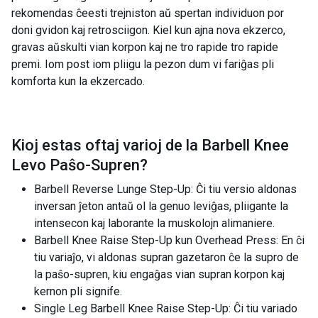
rekomendas ĉeesti trejniston aŭ spertan individuon por
doni gvidon kaj retrosciigon. Kiel kun ajna nova ekzerco,
gravas aŭskulti vian korpon kaj ne tro rapide tro rapide
premi. Iom post iom pliigu la pezon dum vi fariĝas pli
komforta kun la ekzercado.
Kioj estas oftaj varioj de la
Barbell Knee
Levo Paŝo-Supren
?
Barbell Reverse Lunge Step-Up: Ĉi tiu versio aldonas
inversan ĵeton antaŭ ol la genuo leviĝas, pliigante la
intensecon kaj laborante la muskolojn alimaniere.
Barbell Knee Raise Step-Up kun Overhead Press: En ĉi
tiu variaĵo, vi aldonas supran gazetaron ĉe la supro de
la paŝo-supren, kiu engaĝas vian supran korpon kaj
kernon pli signife.
Single Leg Barbell Knee Raise Step-Up: Ĉi tiu variado