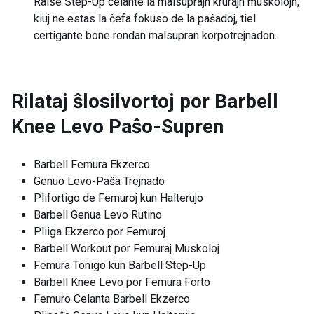
Raise Step-Up celante la malsuprajn krurajn muskolojn,
kiuj ne estas la ĉefa fokuso de la paŝadoj, tiel
certigante bone rondan malsupran korpotrejnadon.
Rilataj ŝlosilvortoj por
Barbell
Knee Levo Paŝo-Supren
Barbell Femura Ekzerco
Genuo Levo-Paŝa Trejnado
Plifortigo de Femuroj kun Halterujo
Barbell Genua Levo Rutino
Pliiga Ekzerco por Femuroj
Barbell Workout por Femuraj Muskoloj
Femura Tonigo kun Barbell Step-Up
Barbell Knee Levo por Femura Forto
Femuro Celanta Barbell Ekzerco