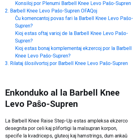
Konsiloj por Plenumi
Barbell Knee Levo Paŝo-Supren
Barbell Knee Levo Paŝo-Supren
OFAQoj
Ĉu komencantoj povas fari la
Barbell Knee Levo Paŝo-
Supren
?
Kioj estas oftaj varioj de la
Barbell Knee Levo Paŝo-
Supren
?
Kioj estas bonaj komplementaj ekzercoj por la
Barbell
Knee Levo Paŝo-Supren
?
Rilataj ŝlosilvortoj por
Barbell Knee Levo Paŝo-Supren
Enkonduko al la
Barbell Knee
Levo Paŝo-Supren
La Barbell Knee Raise Step-Up estas ampleksa ekzerco
desegnita por celi kaj plifortigi la malsupran korpon,
specife la kvadriceps, gluteoj kaj hamstrings, dum ankaŭ