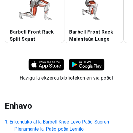
Barbell Front Rack
Barbell Front Rack
H
Split Squat
Malantaŭa Lunge
S
Havigu la ekzerca bibliotekon en via poŝo!
Enhavo
Enkonduko al la
Barbell Knee Levo Paŝo-Supren
Plenumante la: Paŝo-poŝa Lernilo