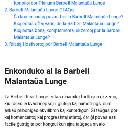
Konsiloj por Plenumi
Barbell Malantaŭa Lunge
Barbell Malantaŭa Lunge
OFAQoj
Ĉu komencantoj povas fari la
Barbell Malantaŭa Lunge
?
Kioj estas oftaj varioj de la
Barbell Malantaŭa Lunge
?
Kioj estas bonaj komplementaj ekzercoj por la
Barbell
Malantaŭa Lunge
?
Rilataj ŝlosilvortoj por
Barbell Malantaŭa Lunge
Enkonduko al la
Barbell
Malantaŭa Lunge
La Barbell Rear Lunge estas dinamika forttrejna ekzerco,
kiu celas la kvadricepsojn, glutojn kaj hamstrings, dum
ankaŭ plibonigas ekvilibron kaj kunordigon. Ĝi taŭgas por
kaj komencantoj kaj progresintaj atletoj, ĉar ĝi povas esti
facile ĝustigita por kongrui kun ajna taŭgeca nivelo