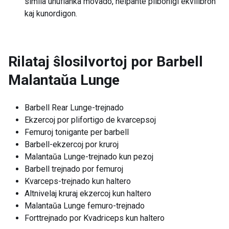
simila unuflanka movado, helpante plibonigi ekvilibron
kaj kunordigon.
Rilataj ŝlosilvortoj por
Barbell
Malantaŭa Lunge
Barbell Rear Lunge-trejnado
Ekzercoj por plifortigo de kvarcepsoj
Femuroj tonigante per barbell
Barbell-ekzercoj por kruroj
Malantaŭa Lunge-trejnado kun pezoj
Barbell trejnado por femuroj
Kvarceps-trejnado kun haltero
Altnivelaj kruraj ekzercoj kun haltero
Malantaŭa Lunge femuro-trejnado
Forttrejnado por Kvadriceps kun haltero