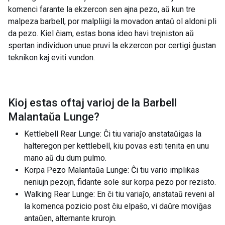
komenci farante la ekzercon sen ajna pezo, aŭ kun tre
malpeza barbell, por malpliigi la movadon antaŭ ol aldoni pli
da pezo. Kiel ĉiam, estas bona ideo havi trejniston aŭ
spertan individuon unue pruvi la ekzercon por certigi ĝustan
teknikon kaj eviti vundon.
Kioj estas oftaj varioj de la
Barbell
Malantaŭa Lunge
?
Kettlebell Rear Lunge: Ĉi tiu variaĵo anstataŭigas la
halteregon per kettlebell, kiu povas esti tenita en unu
mano aŭ du dum pulmo.
Korpa Pezo Malantaŭa Lunge: Ĉi tiu vario implikas
neniujn pezojn, fidante sole sur korpa pezo por rezisto.
Walking Rear Lunge: En ĉi tiu variaĵo, anstataŭ reveni al
la komenca pozicio post ĉiu elpaŝo, vi daŭre moviĝas
antaŭen, alternante krurojn.