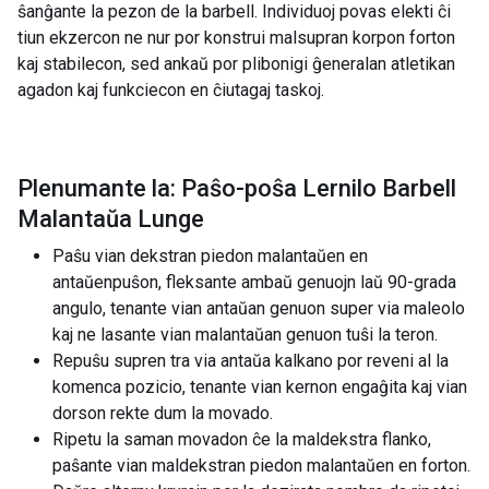
ŝanĝante la pezon de la barbell. Individuoj povas elekti ĉi
tiun ekzercon ne nur por konstrui malsupran korpon forton
kaj stabilecon, sed ankaŭ por plibonigi ĝeneralan atletikan
agadon kaj funkciecon en ĉiutagaj taskoj.
Plenumante la: Paŝo-poŝa Lernilo Barbell
Malantaŭa Lunge
Paŝu vian dekstran piedon malantaŭen en
antaŭenpuŝon, fleksante ambaŭ genuojn laŭ 90-grada
angulo, tenante vian antaŭan genuon super via maleolo
kaj ne lasante vian malantaŭan genuon tuŝi la teron.
Repuŝu supren tra via antaŭa kalkano por reveni al la
komenca pozicio, tenante vian kernon engaĝita kaj vian
dorson rekte dum la movado.
Ripetu la saman movadon ĉe la maldekstra flanko,
paŝante vian maldekstran piedon malantaŭen en forton.