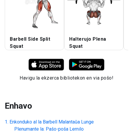
Barbell Side Split
Halterujo Plena
H
Squat
Squat
S
Havigu la ekzerca bibliotekon en via poŝo!
Enhavo
Enkonduko al la
Barbell Malantaŭa Lunge
Plenumante la: Paŝo-poŝa Lernilo