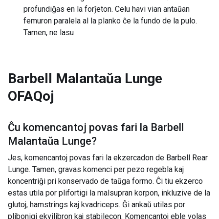
profundiĝas en la forĵeton. Celu havi vian antaŭan
femuron paralela al la planko ĉe la fundo de la pulo.
Tamen, ne lasu
Barbell Malantaŭa Lunge
OFAQoj
Ĉu komencantoj povas fari la
Barbell
Malantaŭa Lunge
?
Jes, komencantoj povas fari la ekzercadon de Barbell Rear
Lunge. Tamen, gravas komenci per pezo regebla kaj
koncentriĝi pri konservado de taŭga formo. Ĉi tiu ekzerco
estas utila por plifortigi la malsupran korpon, inkluzive de la
glutoj, hamstrings kaj kvadriceps. Ĝi ankaŭ utilas por
plibonigi ekvilibron kaj stabilecon. Komencantoj eble volas