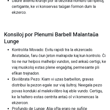
Daŭre alternu krurojn por la dezirata nombro da ripetoj,
certigante, ke vi konservas taŭgan formon dum la
ekzerco.
Konsiloj por Plenumi Barbell Malantaŭa
Lunge
Kontrolita Movado: Evitu rapidi tra la ekzercado.
Anstataŭe, faru ĉiun ĵeton malrapide kaj kun kontrolo. Ĉi
tio ne nur helpos malhelpi vundon, sed ankaŭ certigi, ke
viaj muskoloj estas plene engaĝitaj, permesante pli
efikan trejnadon.
Ekvilibrata Pezo: Kiam vi uzas barbellon, gravas
distribui la pezon egale sur viaj ŝultroj. Neegala pezo
povas konduki al malekvilibro kaj eble vundo. Certigu,
ke la haltero estas centrita antaŭ ol vi komencas la
ekzercon.
Profundo de Lunge: Alia ofta eraro ne sufiĉe