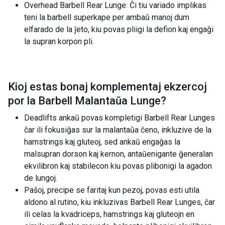
Overhead Barbell Rear Lunge: Ĉi tiu variado implikas
teni la barbell superkape per ambaŭ manoj dum
elfarado de la ĵeto, kiu povas pliigi la defion kaj engaĝi
la supran korpon pli.
Kioj estas bonaj komplementaj ekzercoj
por la
Barbell Malantaŭa Lunge
?
Deadlifts ankaŭ povas kompletigi Barbell Rear Lunges
ĉar ili fokusiĝas sur la malantaŭa ĉeno, inkluzive de la
hamstrings kaj gluteoj, sed ankaŭ engaĝas la
malsupran dorson kaj kernon, antaŭenigante ĝeneralan
ekvilibron kaj stabilecon kiu povas plibonigi la agadon
de lungoj.
Paŝoj, precipe se faritaj kun pezoj, povas esti utila
aldono al rutino, kiu inkluzivas Barbell Rear Lunges, ĉar
ili celas la kvadriceps, hamstrings kaj gluteojn en