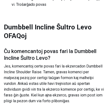
vi. Troŝarĝado povas
Dumbbell Incline Ŝultro Levo
OFAQoj
Ĉu komencantoj povas fari la
Dumbbell
Incline Ŝultro Levo
?
Jes, komencantoj certe povas fari la ekzercadon Dumbbell
Incline Shoulder Raise. Tamen, gravas komenci per
malpezaj pezoj por certigi taŭgan formon kaj malhelpi
vundon. Ankaŭ estas utile havi trejniston aŭ spertan
individuon gvidi vin tra la ekzerco komence por certigi, ke vi
faras ĝin ĝuste. Kiel kun ajna ekzerco, gravas iom post iom
pliigi la pezon dum via forto pliboniĝas.