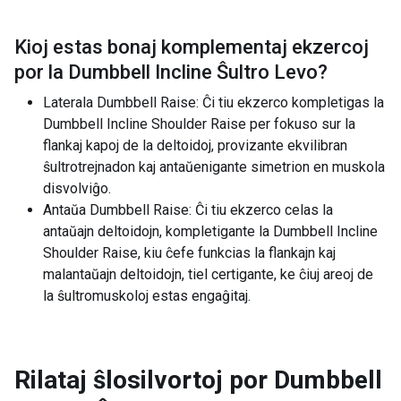
Kioj estas bonaj komplementaj ekzercoj
por la
Dumbbell Incline Ŝultro Levo
?
Laterala Dumbbell Raise: Ĉi tiu ekzerco kompletigas la
Dumbbell Incline Shoulder Raise per fokuso sur la
flankaj kapoj de la deltoidoj, provizante ekvilibran
ŝultrotrejnadon kaj antaŭenigante simetrion en muskola
disvolviĝo.
Antaŭa Dumbbell Raise: Ĉi tiu ekzerco celas la
antaŭajn deltoidojn, kompletigante la Dumbbell Incline
Shoulder Raise, kiu ĉefe funkcias la flankajn kaj
malantaŭajn deltoidojn, tiel certigante, ke ĉiuj areoj de
la ŝultromuskoloj estas engaĝitaj.
Rilataj ŝlosilvortoj por
Dumbbell