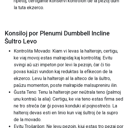
ripetoj, certigante konservi kontrolon de la pezoj dum
la tuta ekzerco.
Konsiloj por Plenumi Dumbbell Incline
Ŝultro Levo
Kontrolita Movado: Kiam vi levas la halterojn, certigu,
ke viaj movoj estas malrapidaj kaj kontrolitaj. Evitu
svingi aŭ uzi impeton por levi la pezojn, ĉar ĉi tio
povas kaŭzi vundon kaj reduktas la efikecon de la
ekzerco. Levu la halterojn al la alteco de la ŝultro,
paŭzu momenton, poste malrapide malsupreniru ilin.
Ĝusta Teno: Tenu la halterojn per neŭtrala teno (palmoj
unu kontraŭ la alia). Certigu, ke via teno estas firma sed
ne tro streĉa ĉar ĝi povas konduki al pojnostreĉo. La
halteroj devas esti en linio kun viaj ŝultroj ĉe la supro
de la movado.
Evitu Troŝarĝon: Ne levu pezojn, kiuj estas tro pezaj por