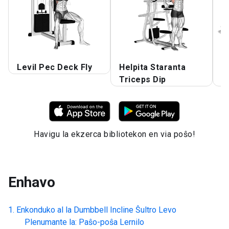
Levil Pec Deck Fly
Helpita Staranta
D
Triceps Dip
B
Havigu la ekzerca bibliotekon en via poŝo!
Enhavo
Enkonduko al la
Dumbbell Incline Ŝultro Levo
Plenumante la: Paŝo-poŝa Lernilo