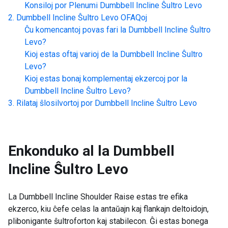
Konsiloj por Plenumi
Dumbbell Incline Ŝultro Levo
Dumbbell Incline Ŝultro Levo
OFAQoj
Ĉu komencantoj povas fari la
Dumbbell Incline Ŝultro
Levo
?
Kioj estas oftaj varioj de la
Dumbbell Incline Ŝultro
Levo
?
Kioj estas bonaj komplementaj ekzercoj por la
Dumbbell Incline Ŝultro Levo
?
Rilataj ŝlosilvortoj por
Dumbbell Incline Ŝultro Levo
Enkonduko al la
Dumbbell
Incline Ŝultro Levo
La Dumbbell Incline Shoulder Raise estas tre efika
ekzerco, kiu ĉefe celas la antaŭajn kaj flankajn deltoidojn,
plibonigante ŝultroforton kaj stabilecon. Ĝi estas bonega