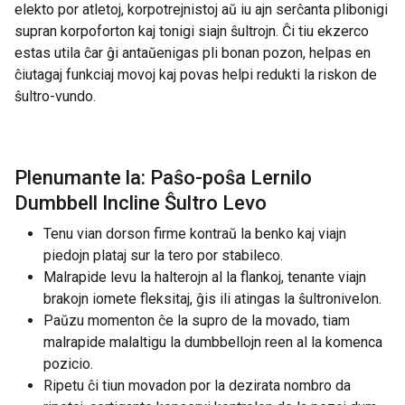
elekto por atletoj, korpotrejnistoj aŭ iu ajn serĉanta plibonigi
supran korpoforton kaj tonigi siajn ŝultrojn. Ĉi tiu ekzerco
estas utila ĉar ĝi antaŭenigas pli bonan pozon, helpas en
ĉiutagaj funkciaj movoj kaj povas helpi redukti la riskon de
ŝultro-vundo.
Plenumante la: Paŝo-poŝa Lernilo
Dumbbell Incline Ŝultro Levo
Tenu vian dorson firme kontraŭ la benko kaj viajn
piedojn plataj sur la tero por stabileco.
Malrapide levu la halterojn al la flankoj, tenante viajn
brakojn iomete fleksitaj, ĝis ili atingas la ŝultronivelon.
Paŭzu momenton ĉe la supro de la movado, tiam
malrapide malaltigu la dumbbellojn reen al la komenca
pozicio.
Ripetu ĉi tiun movadon por la dezirata nombro da