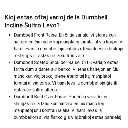
Kioj estas oftaj varioj de la
Dumbbell
Incline Ŝultro Levo
?
Dumbbell Front Raise: En ĉi tiu variaĵo, vi staras kun
haltero en ĉiu mano kaj manplatoj turnitaj al via korpo. Vi
tiam levas la dumbbellojn antaŭ vi, tenante viajn brakojn
rektaj ĝis ili estas ĉe la ŝultronivelo.
Dumbbell Seated Shoulder Raise: Ĉi tiu variaĵo estas
farita dum sidante sur benko. Vi tenas haltejon en ĉiu
mano kun viaj brakoj plene etenditaj kaj manplatoj
turnitaj al via torso. Vi tiam levu la dumbbellojn ĝis ili
estas ĉe ŝultro alteco.
Dumbbell Bent Over Raise: Por ĉi tiu variado, vi
kliniĝas ĉe la talio kun haltero en ĉiu mano kaj
manplatoj unu kontraŭ la alia. Vi tiam levas la
dumbbellojn al via flanko ĝis viaj brakoj estas paralelaj