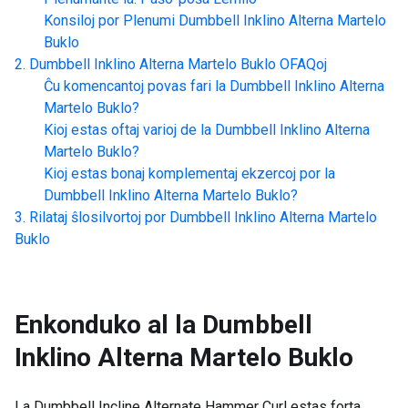
Konsiloj por Plenumi
Dumbbell Inklino Alterna Martelo
Buklo
Dumbbell Inklino Alterna Martelo Buklo
OFAQoj
Ĉu komencantoj povas fari la
Dumbbell Inklino Alterna
Martelo Buklo
?
Kioj estas oftaj varioj de la
Dumbbell Inklino Alterna
Martelo Buklo
?
Kioj estas bonaj komplementaj ekzercoj por la
Dumbbell Inklino Alterna Martelo Buklo
?
Rilataj ŝlosilvortoj por
Dumbbell Inklino Alterna Martelo
Buklo
Enkonduko al la
Dumbbell
Inklino Alterna Martelo Buklo
La Dumbbell Incline Alternate Hammer Curl estas forta