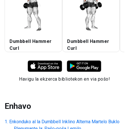
Dumbbell Hammer
Dumbbell Hammer
D
Curl
Curl
B
Havigu la ekzerca bibliotekon en via poŝo!
Enhavo
Enkonduko al la
Dumbbell Inklino Alterna Martelo Buklo
Plenumante la: Paŝo-poŝa Lernilo