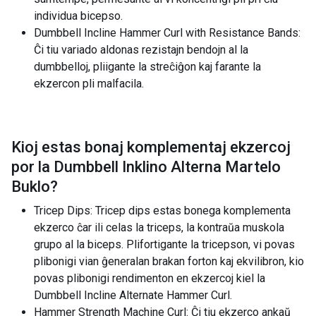
individua bicepso.
Dumbbell Incline Hammer Curl with Resistance Bands:
Ĉi tiu variado aldonas rezistajn bendojn al la
dumbbelloj, pliigante la streĉiĝon kaj farante la
ekzercon pli malfacila.
Kioj estas bonaj komplementaj ekzercoj
por la
Dumbbell Inklino Alterna Martelo
Buklo
?
Tricep Dips: Tricep dips estas bonega komplementa
ekzerco ĉar ili celas la triceps, la kontraŭa muskola
grupo al la biceps. Plifortigante la tricepson, vi povas
plibonigi vian ĝeneralan brakan forton kaj ekvilibron, kio
povas plibonigi rendimenton en ekzercoj kiel la
Dumbbell Incline Alternate Hammer Curl.
Hammer Strength Machine Curl: Ĉi tiu ekzerco ankaŭ