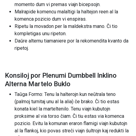
momento dum vi premas viajn bicepsojn.
Malrapide komencu malaltigi la haltejon reen al la
komenca pozicio dum vi enspiras.
Ripetu la movadon per la maldekstra mano. Ĉi tio
kompletigas unu ripeton.
Daŭre alternu tiamaniere por la rekomendita kvanto da
ripetoj.
Konsiloj por Plenumi Dumbbell Inklino
Alterna Martelo Buklo
Taŭga Formo: Tenu la halterojn kun neŭtrala teno
(palmoj turnitaj unu al la alia) ĉe brako. Ĉi tio estas
konata kiel la marteltenilo. Tenu viajn kubutojn
proksime al via torso ĉiam. Ĉi tiu estas via komenca
pozicio. Evitu la komunan eraron flamigi viajn kubutojn
al la flankoj, kio povas streĉi viajn ŝultrojn kaj redukti la