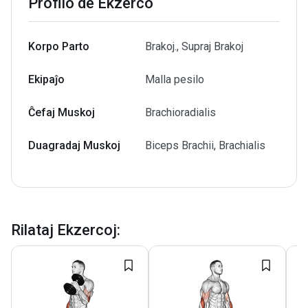
Profilo de Ekzerco
Korpo Parto
Brakoj., Supraj Brakoj
Ekipaĵo
Malla pesilo
Ĉefaj Muskoj
Brachioradialis
Duagradaj Muskoj
Biceps Brachii, Brachialis
Rilataj Ekzercoj
: