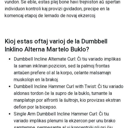
vundon. Se eble, estas plej bone havi trejniston aŭ spertan
individuon kontroli kaj provizi gvidadon, precipe en la
komencaj etapoj de lernado de novaj ekzercoj.
Kioj estas oftaj varioj de la
Dumbbell
Inklino Alterna Martelo Buklo
?
Dumbbell Incline Alternate Curl: Ĉi tiu variado implikas
la saman inklinan pozicion, sed la palmoj frontas
antaŭen prefere ol al la korpo, celante malsamajn
muskolojn en la brakoj.
Dumbbell Incline Hammer Curl with Twist: Ĉi tiu variado
aldonas tordon ĉe la supro de la buklo, turnante la
manplatojn por alfronti la ŝultrojn, kio provizas ekstran
defion por la bicepso.
Single Arm Dumbbell Incline Hammer Curl: Ĉi tiu
variado implikas plenumi la ekzercon per unu brako
samtempe, permesante al vi koncentriĝi pli pri ĉiu