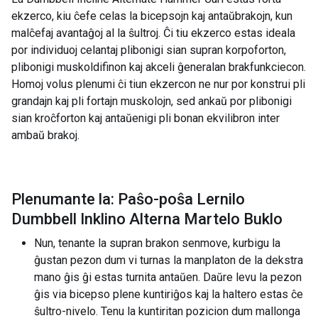
ekzerco, kiu ĉefe celas la bicepsojn kaj antaŭbrakojn, kun
malĉefaj avantaĝoj al la ŝultroj. Ĉi tiu ekzerco estas ideala
por individuoj celantaj plibonigi sian supran korpoforton,
plibonigi muskoldifinon kaj akceli ĝeneralan brakfunkciecon.
Homoj volus plenumi ĉi tiun ekzercon ne nur por konstrui pli
grandajn kaj pli fortajn muskolojn, sed ankaŭ por plibonigi
sian kroĉforton kaj antaŭenigi pli bonan ekvilibron inter
ambaŭ brakoj.
Plenumante la: Paŝo-poŝa Lernilo
Dumbbell Inklino Alterna Martelo Buklo
Nun, tenante la supran brakon senmove, kurbigu la
ĝustan pezon dum vi turnas la manplaton de la dekstra
mano ĝis ĝi estas turnita antaŭen. Daŭre levu la pezon
ĝis via bicepso plene kuntiriĝos kaj la haltero estas ĉe
ŝultro-nivelo. Tenu la kuntiritan pozicion dum mallonga