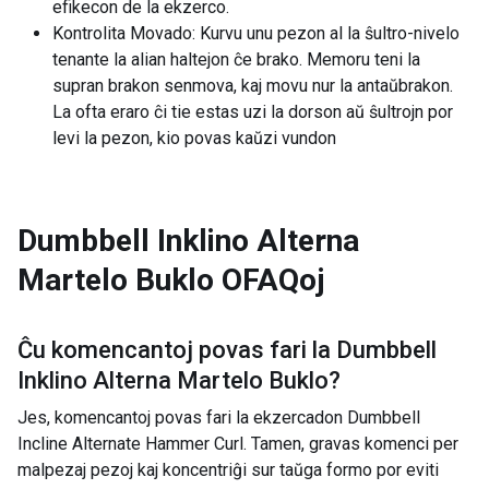
efikecon de la ekzerco.
Kontrolita Movado: Kurvu unu pezon al la ŝultro-nivelo
tenante la alian haltejon ĉe brako. Memoru teni la
supran brakon senmova, kaj movu nur la antaŭbrakon.
La ofta eraro ĉi tie estas uzi la dorson aŭ ŝultrojn por
levi la pezon, kio povas kaŭzi vundon
Dumbbell Inklino Alterna
Martelo Buklo
OFAQoj
Ĉu komencantoj povas fari la
Dumbbell
Inklino Alterna Martelo Buklo
?
Jes, komencantoj povas fari la ekzercadon Dumbbell
Incline Alternate Hammer Curl. Tamen, gravas komenci per
malpezaj pezoj kaj koncentriĝi sur taŭga formo por eviti