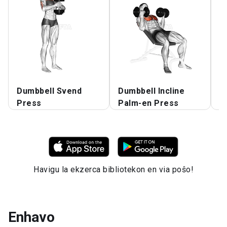
Dumbbell Svend
Dumbbell Incline
D
Press
Palm-en Press
H
Havigu la ekzerca bibliotekon en via poŝo!
Enhavo