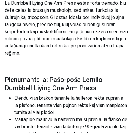
La Dumbbell Lying One Arm Press estas forta trejnado, kiu
ĉefe celas la brustajn muskolojn, sed ankaŭ funkcias la
ŝultrojn kaj tricepsojn. Ĝi estas ideala por individuoj je ajna
taŭgeca nivelo, precipe tiuj, kiuj volas plibonigi supran
korpoforton kaj muskoldifinon. Enigi ĉi tiun ekzercon en vian
rutinon povas plibonigi muskolajn ekvilibron kaj kunordigon,
antaŭenigi unuflankan forton kaj proponi varion al via trejna
reĝimo.
Plenumante la: Paŝo-poŝa Lernilo
Dumbbell Liying One Arm Press
Etendu vian brakon tenante la halteron rekte supren al
la plafono, tenante vian pojnon rekta kaj vian manplaton
turnita al viaj piedoj.
Malrapide mallevu la halteron malsupren al la flanko de
via brusto, tenante vian kubuton je 90-grada angulo kaj