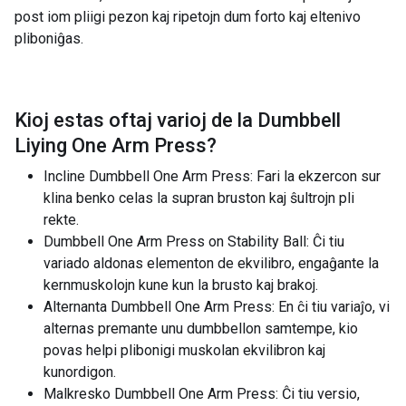
post iom pliigi pezon kaj ripetojn dum forto kaj eltenivo
pliboniĝas.
Kioj estas oftaj varioj de la
Dumbbell
Liying One Arm Press
?
Incline Dumbbell One Arm Press: Fari la ekzercon sur
klina benko celas la supran bruston kaj ŝultrojn pli
rekte.
Dumbbell One Arm Press on Stability Ball: Ĉi tiu
variado aldonas elementon de ekvilibro, engaĝante la
kernmuskolojn kune kun la brusto kaj brakoj.
Alternanta Dumbbell One Arm Press: En ĉi tiu variaĵo, vi
alternas premante unu dumbbellon samtempe, kio
povas helpi plibonigi muskolan ekvilibron kaj
kunordigon.
Malkresko Dumbbell One Arm Press: Ĉi tiu versio,