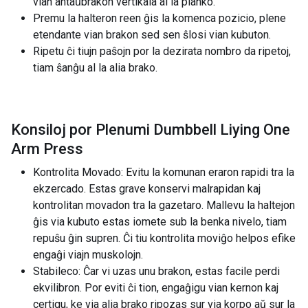
vian antaŭbrakon vertikala al la planko.
Premu la halteron reen ĝis la komenca pozicio, plene
etendante vian brakon sed sen ŝlosi vian kubuton.
Ripetu ĉi tiujn paŝojn por la dezirata nombro da ripetoj,
tiam ŝanĝu al la alia brako.
Konsiloj por Plenumi Dumbbell Liying One
Arm Press
Kontrolita Movado: Evitu la komunan eraron rapidi tra la
ekzercado. Estas grave konservi malrapidan kaj
kontrolitan movadon tra la gazetaro. Mallevu la haltejon
ĝis via kubuto estas iomete sub la benka nivelo, tiam
repuŝu ĝin supren. Ĉi tiu kontrolita moviĝo helpos efike
engaĝi viajn muskolojn.
Stabileco: Ĉar vi uzas unu brakon, estas facile perdi
ekvilibron. Por eviti ĉi tion, engaĝigu vian kernon kaj
certigu, ke via alia brako ripozas sur via korpo aŭ sur la