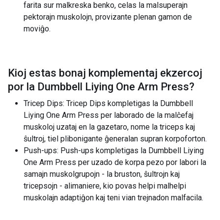
farita sur malkreska benko, celas la malsuperajn
pektorajn muskolojn, provizante plenan gamon de
moviĝo.
Kioj estas bonaj komplementaj ekzercoj
por la
Dumbbell Liying One Arm Press
?
Tricep Dips: Tricep Dips kompletigas la Dumbbell
Liying One Arm Press per laborado de la malĉefaj
muskoloj uzataj en la gazetaro, nome la triceps kaj
ŝultroj, tiel plibonigante ĝeneralan supran korpoforton.
Push-ups: Push-ups kompletigas la Dumbbell Liying
One Arm Press per uzado de korpa pezo por labori la
samajn muskolgrupojn - la bruston, ŝultrojn kaj
tricepsojn - alimaniere, kio povas helpi malhelpi
muskolajn adaptiĝon kaj teni vian trejnadon malfacila.