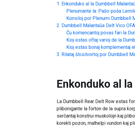
Enkonduko al la
Dumbbell Malantaŭ
Plenumante la: Paŝo-poŝa Lernil
Konsiloj por Plenumi
Dumbbell M
Dumbbell Malantaŭa Delt Vico
OFA
Ĉu komencantoj povas fari la
Dum
Kioj estas oftaj varioj de la
Dumbb
Kioj estas bonaj komplementaj ek
Rilataj ŝlosilvortoj por
Dumbbell Ma
Enkonduko al la
La Dumbbell Rear Delt Row estas forttr
plibonigante la forton de la supra korp
serĉantaj konstrui muskolojn kaj plib
korekti pozon, malhelpi vundon kaj pli