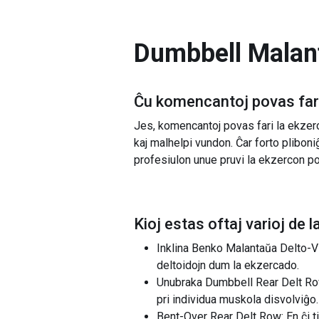
Dumbbell Malant
Ĉu komencantoj povas fari
Jes, komencantoj povas fari la ekze
kaj malhelpi vundon. Ĉar forto plibon
profesiulon unue pruvi la ekzercon po
Kioj estas oftaj varioj de l
Inklina Benko Malantaŭa Delto-Vic
deltoidojn dum la ekzercado.
Unubraka Dumbbell Rear Delt Row:
pri individua muskola disvolviĝo.
Bent-Over Rear Delt Row: En ĉi ti