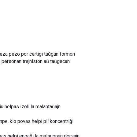
eza pezo por certigi taŭgan formon
vi personan trejniston aŭ taŭgecan
iu helpas izoli la malantaŭajn
e, kio povas helpi pli koncentriĝi
vas helpi engaĝi la malsuprajn dorsajn