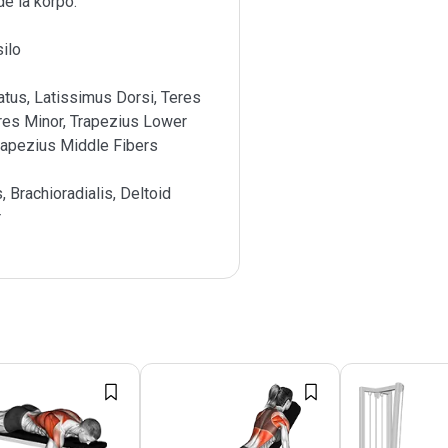
e la korpo.
ilo
atus, Latissimus Dorsi, Teres
res Minor, Trapezius Lower
rapezius Middle Fibers
s, Brachioradialis, Deltoid
r