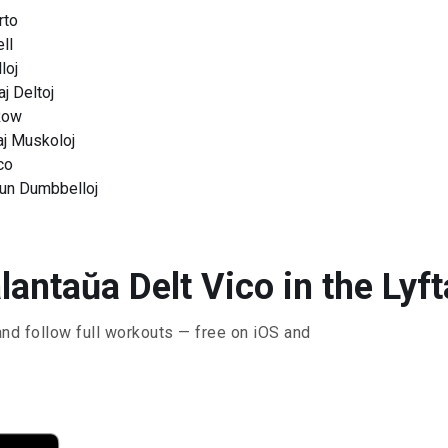
rto
ll
loj
j Deltoj
Row
j Muskoloj
co
un Dumbbelloj
antaŭa Delt Vico in the Lyft
and follow full workouts — free on iOS and