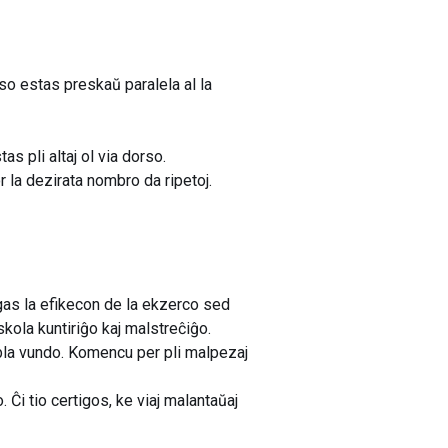
rso estas preskaŭ paralela al la
as pli altaj ol via dorso.
r la dezirata nombro da ripetoj.
igas la efikecon de la ekzerco sed
kola kuntiriĝo kaj malstreĉiĝo.
ebla vundo. Komencu per pli malpezaj
Ĉi tio certigos, ke viaj malantaŭaj