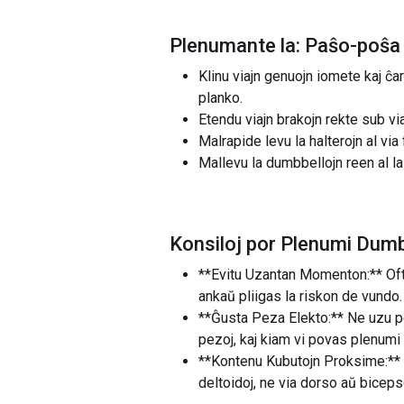
Plenumante la: Paŝo-poŝa 
Klinu viajn genuojn iomete kaj ĉa
planko.
Etendu viajn brakojn rekte sub via
Malrapide levu la halterojn al via 
Mallevu la dumbbellojn reen al la
Konsiloj por Plenumi Dumb
**Evitu Uzantan Momenton:** Ofta
ankaŭ pliigas la riskon de vundo.
**Ĝusta Peza Elekto:** Ne uzu pe
pezoj, kaj kiam vi povas plenumi
**Kontenu Kubutojn Proksime:** Du
deltoidoj, ne via dorso aŭ bicep