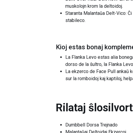
muskolojn krom la deltoidoj.
Staranta Malantaŭa Delt-Vico: Ĉi 
stabileco.
Kioj estas bonaj kompleme
La Flanka Levo estas alia boneg
dorso de la ŝultro, la Flanka Levo
La ekzerco de Face Pull ankaŭ ko
sur la romboidoj kaj kaptiloj, hel
Rilataj ŝlosilvor
Dumbbell Dorsa Trejnado
Malantaŭaj Deltoidaj Ekzercoj