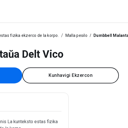
stas fizika ekzerco de la korpo.
Malla pesilo
Dumbbell Malanta
aŭa Delt Vico
Kunhavigi Ekzercon
is La kunteksto estas fizika