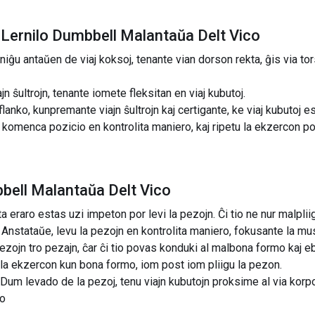
Lernilo Dumbbell Malantaŭa Delt Vico
rniĝu antaŭen de viaj koksoj, tenante vian dorson rekta, ĝis via to
jn ŝultrojn, tenante iomete fleksitan en viaj kubutoj.
flanko, kunpremante viajn ŝultrojn kaj certigante, ke viaj kubutoj est
 komenca pozicio en kontrolita maniero, kaj ripetu la ekzercon po
bell Malantaŭa Delt Vico
 eraro estas uzi impeton por levi la pezojn. Ĉi tio ne nur malpli
 Anstataŭe, levu la pezojn en kontrolita maniero, fokusante la mus
zojn tro pezajn, ĉar ĉi tio povas konduki al malbona formo kaj 
 la ekzercon kun bona formo, iom post iom pliigu la pezon.
m levado de la pezoj, tenu viajn kubutojn proksime al via korpo. 
so