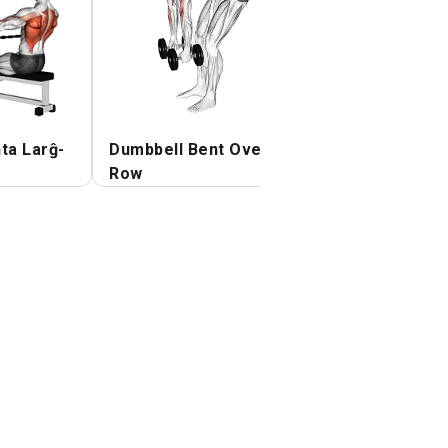
ta Larĝ-
Dumbbell Bent Over
Kablo Alta Vico
Row