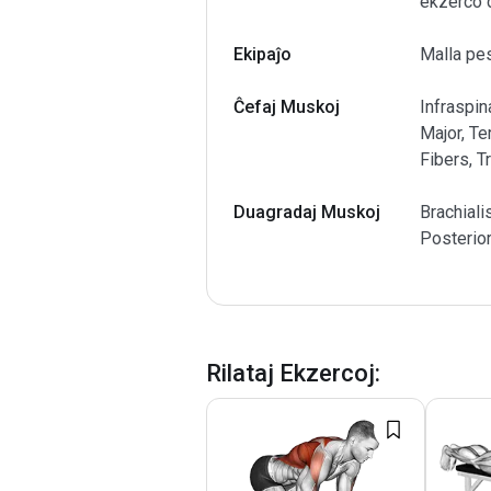
ekzerco d
Ekipaĵo
Malla pes
Ĉefaj Muskoj
Infraspin
Major, Te
Fibers, T
Duagradaj Muskoj
Brachiali
Posterio
Rilataj Ekzercoj
: