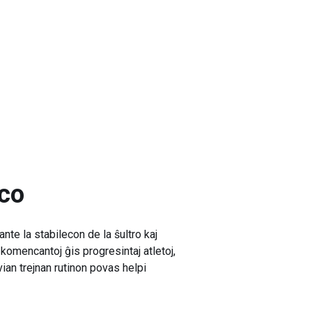
ico
nte la stabilecon de la ŝultro kaj
e komencantoj ĝis progresintaj atletoj,
ian trejnan rutinon povas helpi