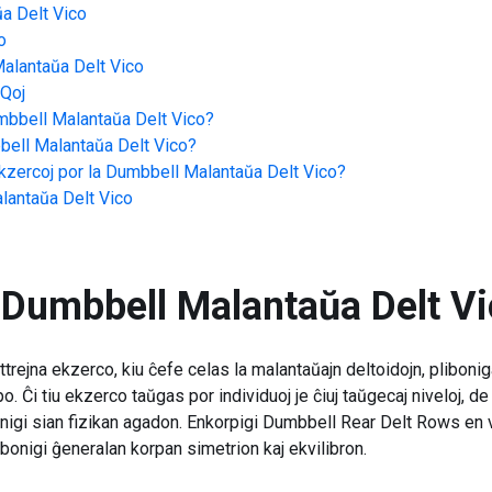
a Delt Vico
o
alantaŭa Delt Vico
Qoj
bbell Malantaŭa Delt Vico
?
ell Malantaŭa Delt Vico
?
zercoj por la
Dumbbell Malantaŭa Delt Vico
?
lantaŭa Delt Vico
Dumbbell Malantaŭa Delt V
ejna ekzerco, kiu ĉefe celas la malantaŭajn deltoidojn, pliboniga
o. Ĉi tiu ekzerco taŭgas por individuoj je ĉiuj taŭgecaj niveloj, d
onigi sian fizikan agadon. Enkorpigi Dumbbell Rear Delt Rows en v
bonigi ĝeneralan korpan simetrion kaj ekvilibron.