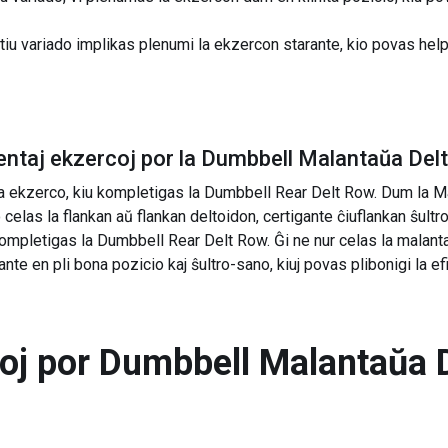
tiu variado implikas plenumi la ekzercon starante, kio povas help
ntaj ekzercoj por la
Dumbbell Malantaŭa Delt
a ekzerco, kiu kompletigas la Dumbbell Rear Delt Row. Dum la Ma
 celas la flankan aŭ flankan deltoidon, certigante ĉiuflankan ŝultr
mpletigas la Dumbbell Rear Delt Row. Ĝi ne nur celas la malant
pante en pli bona pozicio kaj ŝultro-sano, kiuj povas plibonigi la 
toj por
Dumbbell Malantaŭa D