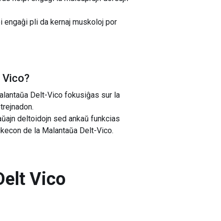
i engaĝi pli da kernaj muskoloj por
 Vico
?
lantaŭa Delt-Vico fokusiĝas sur la
otrejnadon.
aŭajn deltoidojn sed ankaŭ funkcias
efikecon de la Malantaŭa Delt-Vico.
elt Vico