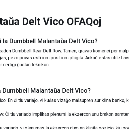
aŭa Delt Vico
OFAQoj
 la
Dumbbell Malantaŭa Delt Vico
?
rcadon Dumbbell Rear Delt Row. Tamen, gravas komenci per malp
iĝas, pezo povas esti iom post iom pliigita. Ankaŭ estas utile ha
r certigi ĝustan teknikon.
a
Dumbbell Malantaŭa Delt Vico
?
o: En ĉi tiu variaĵo, vi kuŝas vizaĝo malsupren sur klina benko, k
 Ĉi tiu variado implikas plenumi la ekzercon unu brakon samtemp
u variado, vi plenumas la ekzercon dum en klinita pozicio, kiu po