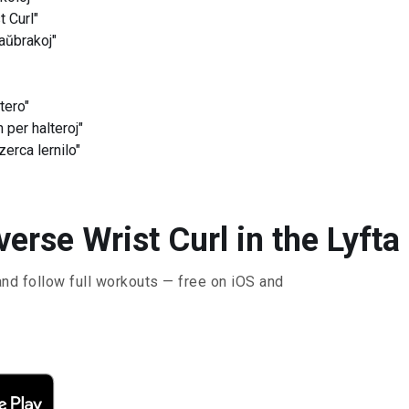
t Curl"
aŭbrakoj"
tero"
per halteroj"
erca lernilo"
erse Wrist Curl in the Lyfta
and follow full workouts — free on iOS and