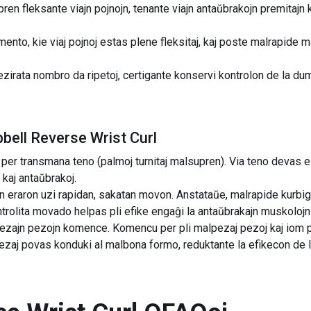
pren fleksante viajn pojnojn, tenante viajn antaŭbrakojn premitajn 
to, kie viaj pojnoj estas plene fleksitaj, kaj poste malrapide mala
ezirata nombro da ripetoj, certigante konservi kontrolon de la du
bell Reverse Wrist Curl
 per transmana teno (palmoj turnitaj malsupren). Via teno devas es
kaj antaŭbrakoj.
 eraron uzi rapidan, sakatan movon. Anstataŭe, malrapide kurbigu
kontrolita movado helpas pli efike engaĝi la antaŭbrakajn muskolojn
pezajn pezojn komence. Komencu per pli malpezaj pezoj kaj iom p
ezaj povas konduki al malbona formo, reduktante la efikecon de 