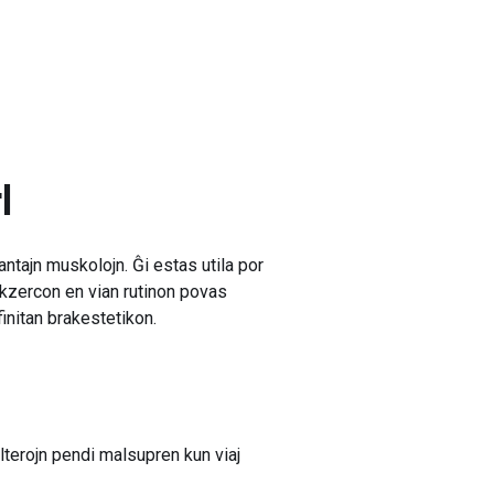
l
ntajn muskolojn. Ĝi estas utila por
 ekzercon en vian rutinon povas
finitan brakestetikon.
alterojn pendi malsupren kun viaj