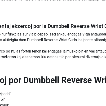
ntaj ekzercoj por la
Dumbbell Reverse Wrist 
ne nur funkcias sur via bicepso, sed ankaŭ engaĝas viajn antaŭbra
s aktivigita dum Dumbbell Reverse Wrist Curls, helpante plibonigi
co postulas fortan tenon kaj engaĝas la muskolojn en viaj antaŭ
 kroĉforton kaj eltenemon, kiu estas utila por plenumi diversajn ali
toj por
Dumbbell Reverse Wri
ejnado"
oj"
koloj"