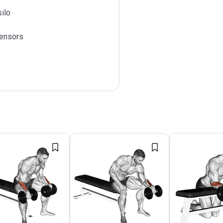
ilo
tensors