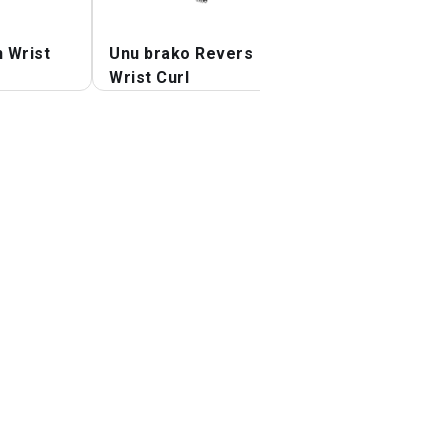
 Wrist
Unu brako Revers
Super Benko Unu
Wrist Curl
Brako Pojno Bukl