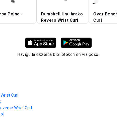
rsa Pojno-
Dumbbell Unu brako
Over Bench
o
Revers Wrist Curl
Curl
Havigu la ekzerca bibliotekon en via poŝo!
Wrist Curl
o
everse Wrist Curl
oj