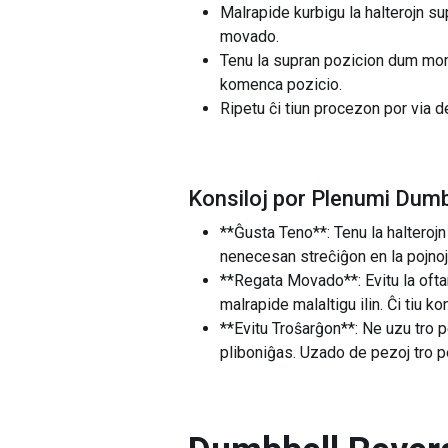
Malrapide kurbigu la halterojn su
movado.
Tenu la supran pozicion dum momen
komenca pozicio.
Ripetu ĉi tiun procezon por via d
Konsiloj por Plenumi Dumb
**Ĝusta Teno**: Tenu la halterojn
nenecesan streĉiĝon en la pojnoj 
**Regata Movado**: Evitu la oftan
malrapide malaltigu ilin. Ĉi tiu 
**Evitu Troŝarĝon**: Ne uzu tro 
pliboniĝas. Uzado de pezoj tro p