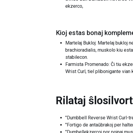
ekzerco,
Kioj estas bonaj kompleme
Martelaj Bukloj: Martelaj bukloj 
brachioradialis, muskolo kiu esta
stabilecon.
Farmista Promenado: Ĉi tiu ekzer
Wrist Curl, tiel plibonigante vian
Rilataj ŝlosilvor
"Dumbbell Reverse Wrist Curl-tr
"Fortigo de antaŭbrakoj per halter
"Dumbellekzercoj por pojnaj mus