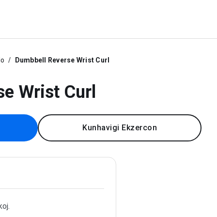
lo
Dumbbell Reverse Wrist Curl
e Wrist Curl
Kunhavigi Ekzercon
oj.