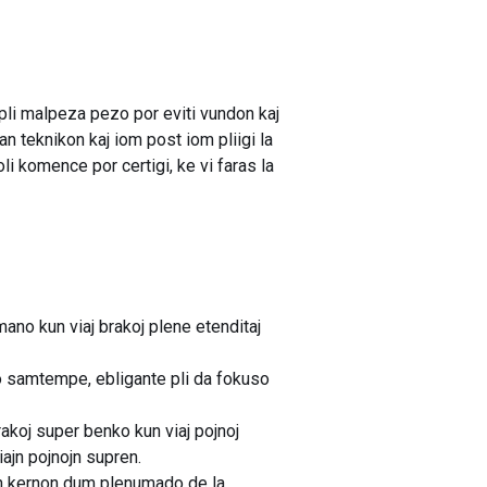
li malpeza pezo por eviti vundon kaj
n teknikon kaj iom post iom pliigi la
li komence por certigi, ke vi faras la
mano kun viaj brakoj plene etenditaj
o samtempe, ebligante pli da fokuso
akoj super benko kun viaj pojnoj
iajn pojnojn supren.
ian kernon dum plenumado de la