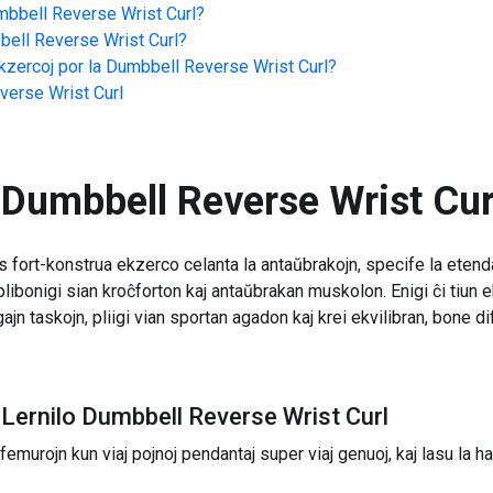
bbell Reverse Wrist Curl
?
ell Reverse Wrist Curl
?
zercoj por la
Dumbbell Reverse Wrist Curl
?
erse Wrist Curl
Dumbbell Reverse Wrist Cur
fort-konstrua ekzerco celanta la antaŭbrakojn, specife la etenda
a plibonigi sian kroĉforton kaj antaŭbrakan muskolon. Enigi ĉi tiun
jn taskojn, pliigi vian sportan agadon kaj krei ekvilibran, bone di
Lernilo Dumbbell Reverse Wrist Curl
femurojn kun viaj pojnoj pendantaj super viaj genuoj, kaj lasu la h