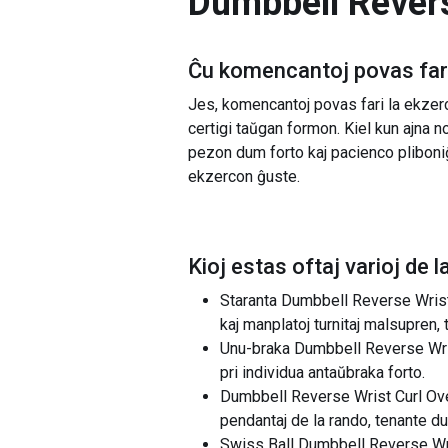
Dumbbell Revers
Ĉu komencantoj povas fari
Jes, komencantoj povas fari la ekzer
certigi taŭgan formon. Kiel kun ajna n
pezon dum forto kaj pacienco pliboniĝa
ekzercon ĝuste.
Kioj estas oftaj varioj de l
Staranta Dumbbell Reverse Wrist C
kaj manplatoj turnitaj malsupren, 
Unu-braka Dumbbell Reverse Wrist
pri individua antaŭbraka forto.
Dumbbell Reverse Wrist Curl Over 
pendantaj de la rando, tenante du
Swiss Ball Dumbbell Reverse Wris