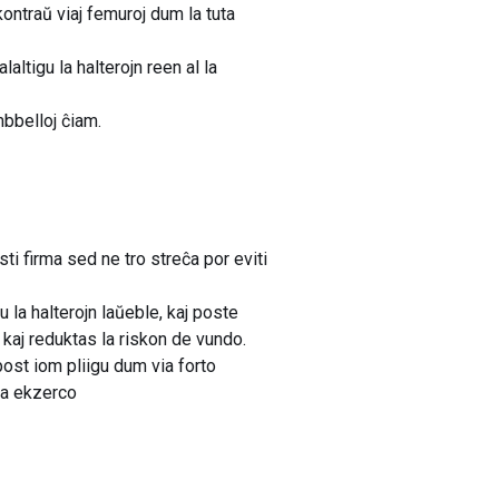
kontraŭ viaj femuroj dum la tuta
ltigu la halterojn reen al la
mbbelloj ĉiam.
ti firma sed ne tro streĉa por eviti
 la halterojn laŭeble, kaj poste
 kaj reduktas la riskon de vundo.
ost iom pliigu dum via forto
la ekzerco