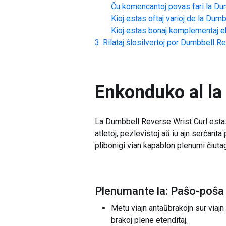
Ĉu komencantoj povas fari la
Dum
Kioj estas oftaj varioj de la
Dumbb
Kioj estas bonaj komplementaj ek
Rilataj ŝlosilvortoj por
Dumbbell Rev
Enkonduko al la
La Dumbbell Reverse Wrist Curl estas 
atletoj, pezlevistoj aŭ iu ajn serĉant
plibonigi vian kapablon plenumi ĉiutaga
Plenumante la: Paŝo-poŝa 
Metu viajn antaŭbrakojn sur viajn 
brakoj plene etenditaj.