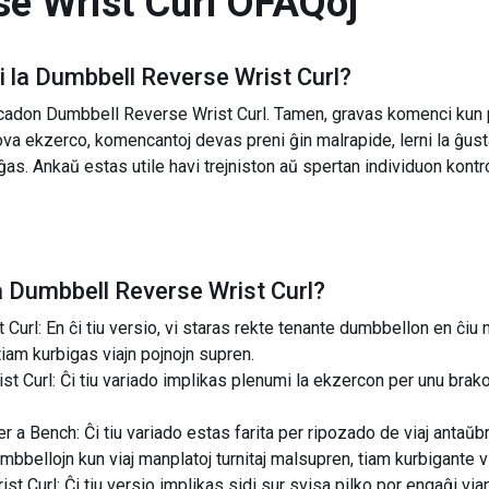
e Wrist Curl
OFAQoj
 la
Dumbbell Reverse Wrist Curl
?
cadon Dumbbell Reverse Wrist Curl. Tamen, gravas komenci kun p
ova ekzerco, komencantoj devas preni ĝin malrapide, lerni la ĝusta
s. Ankaŭ estas utile havi trejniston aŭ spertan individuon kontro
a
Dumbbell Reverse Wrist Curl
?
url: En ĉi tiu versio, vi staras rekte tenante dumbbellon en ĉiu 
tiam kurbigas viajn pojnojn supren.
 Curl: Ĉi tiu variado implikas plenumi la ekzercon per unu brak
a Bench: Ĉi tiu variado estas farita per ripozado de viaj antaŭbr
mbbellojn kun viaj manplatoj turnitaj malsupren, tiam kurbigante v
t Curl: Ĉi tiu versio implikas sidi sur svisa pilko por engaĝi v