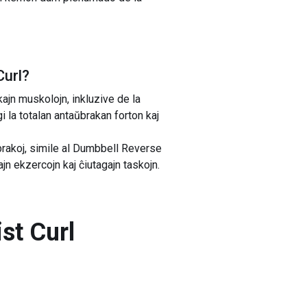
Curl
?
kajn muskolojn, inkluzive de la
 la totalan antaŭbrakan forton kaj
brakoj, simile al Dumbbell Reverse
ajn ekzercojn kaj ĉiutagajn taskojn.
st Curl