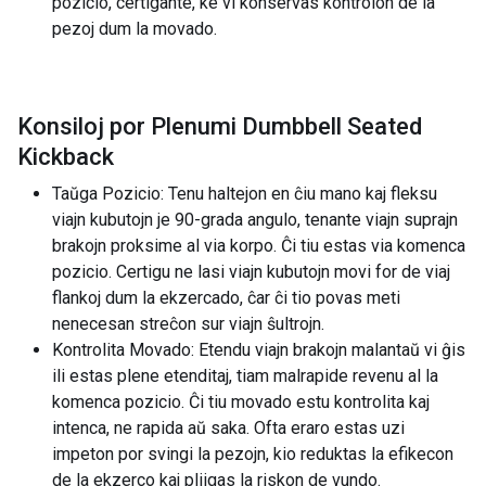
pozicio, certigante, ke vi konservas kontrolon de la
pezoj dum la movado.
Konsiloj por Plenumi Dumbbell Seated
Kickback
Taŭga Pozicio: Tenu haltejon en ĉiu mano kaj fleksu
viajn kubutojn je 90-grada angulo, tenante viajn suprajn
brakojn proksime al via korpo. Ĉi tiu estas via komenca
pozicio. Certigu ne lasi viajn kubutojn movi for de viaj
flankoj dum la ekzercado, ĉar ĉi tio povas meti
nenecesan streĉon sur viajn ŝultrojn.
Kontrolita Movado: Etendu viajn brakojn malantaŭ vi ĝis
ili estas plene etenditaj, tiam malrapide revenu al la
komenca pozicio. Ĉi tiu movado estu kontrolita kaj
intenca, ne rapida aŭ saka. Ofta eraro estas uzi
impeton por svingi la pezojn, kio reduktas la efikecon
de la ekzerco kaj pliigas la riskon de vundo.