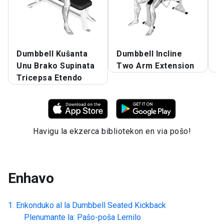
Dumbbell Kuŝanta
Dumbbell Incline
D
Unu Brako Supinata
Two Arm Extension
E
Tricepsa Etendo
Havigu la ekzerca bibliotekon en via poŝo!
Enhavo
Enkonduko al la
Dumbbell Seated Kickback
Plenumante la: Paŝo-poŝa Lernilo