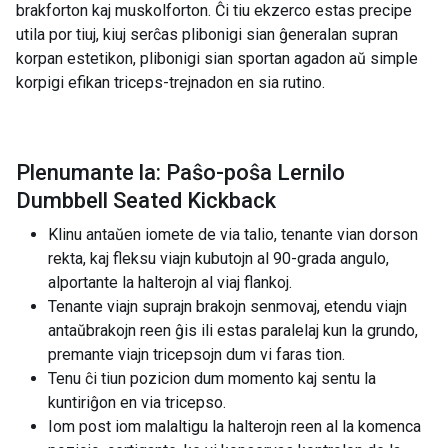
brakforton kaj muskolforton. Ĉi tiu ekzerco estas precipe
utila por tiuj, kiuj serĉas plibonigi sian ĝeneralan supran
korpan estetikon, plibonigi sian sportan agadon aŭ simple
korpigi efikan triceps-trejnadon en sia rutino.
Plenumante la: Paŝo-poŝa Lernilo
Dumbbell Seated Kickback
Klinu antaŭen iomete de via talio, tenante vian dorson
rekta, kaj fleksu viajn kubutojn al 90-grada angulo,
alportante la halterojn al viaj flankoj.
Tenante viajn suprajn brakojn senmovaj, etendu viajn
antaŭbrakojn reen ĝis ili estas paralelaj kun la grundo,
premante viajn tricepsojn dum vi faras tion.
Tenu ĉi tiun pozicion dum momento kaj sentu la
kuntiriĝon en via tricepso.
Iom post iom malaltigu la halterojn reen al la komenca