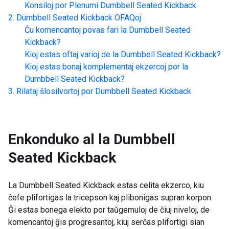
Konsiloj por Plenumi
Dumbbell Seated Kickback
Dumbbell Seated Kickback
OFAQoj
Ĉu komencantoj povas fari la
Dumbbell Seated
Kickback
?
Kioj estas oftaj varioj de la
Dumbbell Seated Kickback
?
Kioj estas bonaj komplementaj ekzercoj por la
Dumbbell Seated Kickback
?
Rilataj ŝlosilvortoj por
Dumbbell Seated Kickback
Enkonduko al la
Dumbbell
Seated Kickback
La Dumbbell Seated Kickback estas celita ekzerco, kiu
ĉefe plifortigas la tricepson kaj plibonigas supran korpon.
Ĝi estas bonega elekto por taŭgemuloj de ĉiuj niveloj, de
komencantoj ĝis progresantoj, kiuj serĉas plifortigi sian