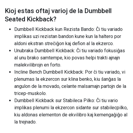
Kioj estas oftaj varioj de la
Dumbbell
Seated Kickback
?
Dumbbell Kickback kun Rezista Bando: Ĉi tiu variado
implikas uzi rezistan bandon kune kun la haltero por
aldoni ekstran streĉiĝon kaj defion al la ekzerco.
Unubraka Dumbbell Kickback: Ĉi tiu variado fokusiĝas
al unu brako samtempe, kio povas helpi trakti ajnajn
malekvilibrojn en forto.
Incline Bench Dumbbell Kickback: Por ĉi tiu variado, vi
plenumas la ekzercon sur klina benko, kiu ŝanĝas la
angulon de la movado, celante malsamajn partojn de la
tricep-muskolo.
Dumbbell Kickback sur Stabileca Pilko: Ĉi tiu vario
implikas plenumi la ekzercon sidante sur stabilecpilko,
kiu aldonas elementon de ekvilibro kaj kernengaĝiĝo al
la trejnado.