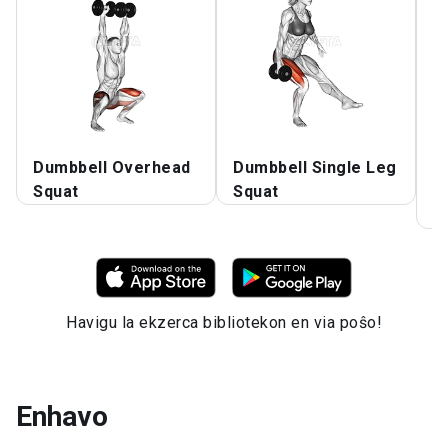
Dumbbell Overhead
Dumbbell Single Leg
D
Squat
Squat
K
F
Havigu la ekzerca bibliotekon en via poŝo!
Enhavo