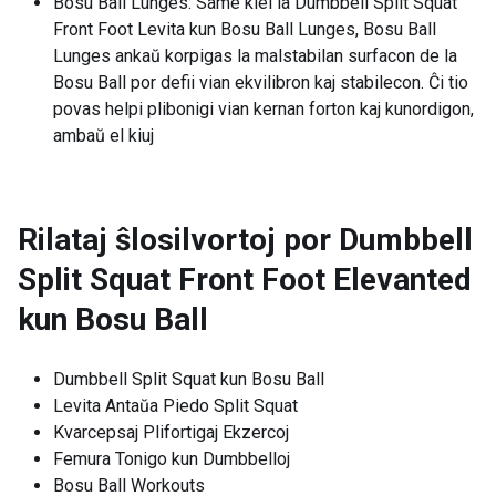
Bosu Ball Lunges: Same kiel la Dumbbell Split Squat
Front Foot Levita kun Bosu Ball Lunges, Bosu Ball
Lunges ankaŭ korpigas la malstabilan surfacon de la
Bosu Ball por defii vian ekvilibron kaj stabilecon. Ĉi tio
povas helpi plibonigi vian kernan forton kaj kunordigon,
ambaŭ el kiuj
Rilataj ŝlosilvortoj por
Dumbbell
Split Squat Front Foot Elevanted
kun Bosu Ball
Dumbbell Split Squat kun Bosu Ball
Levita Antaŭa Piedo Split Squat
Kvarcepsaj Plifortigaj Ekzercoj
Femura Tonigo kun Dumbbelloj
Bosu Ball Workouts