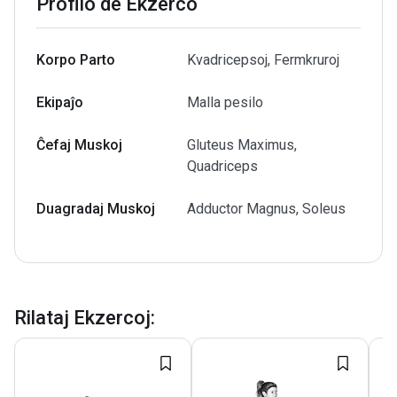
Profilo de Ekzerco
Korpo Parto
Kvadricepsoj, Fermkruroj
Ekipaĵo
Malla pesilo
Ĉefaj Muskoj
Gluteus Maximus,
Quadriceps
Duagradaj Muskoj
Adductor Magnus, Soleus
Rilataj Ekzercoj
: