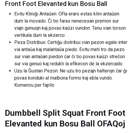
Front Foot Elevanted kun Bosu Ball
Evitu Kliniĝi Antaŭen: Ofta eraro estas klini antaŭen
dum la movado. Ĉi tio faras nenecesan premon sur
viajn genuojn kaj povas kaŭzi vundon. Tenu vian torson
vertikala dum la ekzerco.
Peza Distribuo: Certiĝu distribui vian pezon egale inter
via antaŭa kaj malantaŭa piedo. Evitu meti tro da pezo
sur vian antaŭan piedon ĉar ĉi tio povas kaŭzi streĉon
sur via genuo kaj redukti la efikecon de la ekzercado.
Uzu la Ĝustan Pezon: Ne uzu tro pezajn halterojn ĉar ĝi
povas konduki al malbona formo kaj ebla vundo.
Komencu per fajrilo
Dumbbell Split Squat Front Foot
Elevanted kun Bosu Ball
OFAQoj