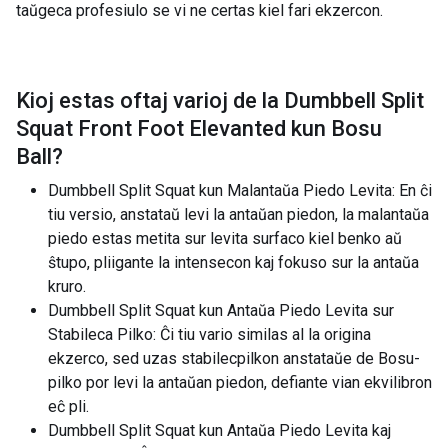
taŭgeca profesiulo se vi ne certas kiel fari ekzercon.
Kioj estas oftaj varioj de la
Dumbbell Split
Squat Front Foot Elevanted kun Bosu
Ball
?
Dumbbell Split Squat kun Malantaŭa Piedo Levita: En ĉi
tiu versio, anstataŭ levi la antaŭan piedon, la malantaŭa
piedo estas metita sur levita surfaco kiel benko aŭ
ŝtupo, pliigante la intensecon kaj fokuso sur la antaŭa
kruro.
Dumbbell Split Squat kun Antaŭa Piedo Levita sur
Stabileca Pilko: Ĉi tiu vario similas al la origina
ekzerco, sed uzas stabilecpilkon anstataŭe de Bosu-
pilko por levi la antaŭan piedon, defiante vian ekvilibron
eĉ pli.
Dumbbell Split Squat kun Antaŭa Piedo Levita kaj