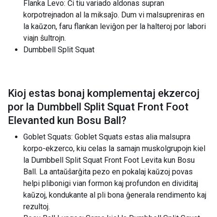
Flanka Levo: Ĉi tiu variado aldonas supran
korpotrejnadon al la miksaĵo. Dum vi malsupreniras en
la kaŭzon, faru flankan leviĝon per la halteroj por labori
viajn ŝultrojn.
Dumbbell Split Squat
Kioj estas bonaj komplementaj ekzercoj
por la
Dumbbell Split Squat Front Foot
Elevanted kun Bosu Ball
?
Goblet Squats: Goblet Squats estas alia malsupra
korpo-ekzerco, kiu celas la samajn muskolgrupojn kiel
la Dumbbell Split Squat Front Foot Levita kun Bosu
Ball. La antaŭŝarĝita pezo en pokalaj kaŭzoj povas
helpi plibonigi vian formon kaj profundon en dividitaj
kaŭzoj, kondukante al pli bona ĝenerala rendimento kaj
rezultoj.