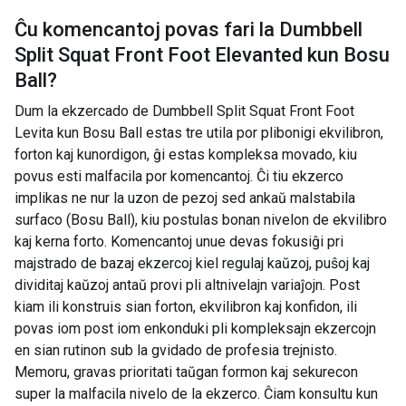
Ĉu komencantoj povas fari la
Dumbbell
Split Squat Front Foot Elevanted kun Bosu
Ball
?
Dum la ekzercado de Dumbbell Split Squat Front Foot
Levita kun Bosu Ball estas tre utila por plibonigi ekvilibron,
forton kaj kunordigon, ĝi estas kompleksa movado, kiu
povus esti malfacila por komencantoj. Ĉi tiu ekzerco
implikas ne nur la uzon de pezoj sed ankaŭ malstabila
surfaco (Bosu Ball), kiu postulas bonan nivelon de ekvilibro
kaj kerna forto. Komencantoj unue devas fokusiĝi pri
majstrado de bazaj ekzercoj kiel regulaj kaŭzoj, puŝoj kaj
dividitaj kaŭzoj antaŭ provi pli altnivelajn variaĵojn. Post
kiam ili konstruis sian forton, ekvilibron kaj konfidon, ili
povas iom post iom enkonduki pli kompleksajn ekzercojn
en sian rutinon sub la gvidado de profesia trejnisto.
Memoru, gravas prioritati taŭgan formon kaj sekurecon
super la malfacila nivelo de la ekzerco. Ĉiam konsultu kun