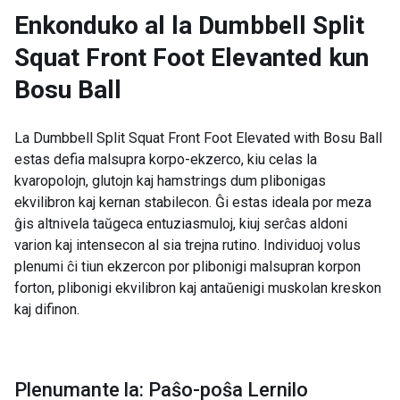
Enkonduko al la
Dumbbell Split
Squat Front Foot Elevanted kun
Bosu Ball
La Dumbbell Split Squat Front Foot Elevated with Bosu Ball
estas defia malsupra korpo-ekzerco, kiu celas la
kvaropolojn, glutojn kaj hamstrings dum plibonigas
ekvilibron kaj kernan stabilecon. Ĝi estas ideala por meza
ĝis altnivela taŭgeca entuziasmuloj, kiuj serĉas aldoni
varion kaj intensecon al sia trejna rutino. Individuoj volus
plenumi ĉi tiun ekzercon por plibonigi malsupran korpon
forton, plibonigi ekvilibron kaj antaŭenigi muskolan kreskon
kaj difinon.
Plenumante la: Paŝo-poŝa Lernilo