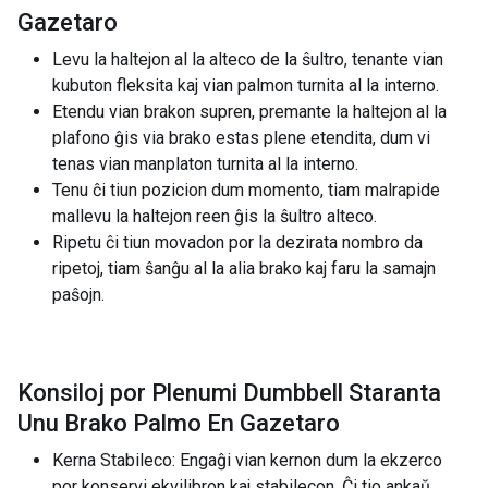
Gazetaro
Levu la haltejon al la alteco de la ŝultro, tenante vian
kubuton fleksita kaj vian palmon turnita al la interno.
Etendu vian brakon supren, premante la haltejon al la
plafono ĝis via brako estas plene etendita, dum vi
tenas vian manplaton turnita al la interno.
Tenu ĉi tiun pozicion dum momento, tiam malrapide
mallevu la haltejon reen ĝis la ŝultro alteco.
Ripetu ĉi tiun movadon por la dezirata nombro da
ripetoj, tiam ŝanĝu al la alia brako kaj faru la samajn
paŝojn.
Konsiloj por Plenumi Dumbbell Staranta
Unu Brako Palmo En Gazetaro
Kerna Stabileco: Engaĝi vian kernon dum la ekzerco
por konservi ekvilibron kaj stabilecon. Ĉi tio ankaŭ