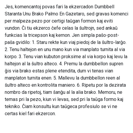
Jes, komencantoj povas fari la ekzercadon Dumbbell
Staranta Unu Brako Palmo En Gazetaro, sed gravas komenci
per malpeza pezo por certigi taŭgan formon kaj eviti
vundon. Ĉi tiu ekzerco ĉefe celas la ŝultrojn, sed ankaŭ
funkcias la tricepson kaj kernon. Jen simpla paŝo-post-
paŝa gvidilo: 1. Staru rekte kun viaj piedoj de la ŝultro-larĝo.
2. Tenu haltejon en unu mano kun via manplato turnita al via
korpo. 3. Tenu vian kubuton proksime al via korpo kaj levu la
haltejon al la ŝultro alteco. 4. Premu la dumbbellon supren
ĝis via brako estas plene etendita, dum vi tenas vian
manplaton turnita enen. 5. Mallevu la dumbbellon reen al
ŝultro alteco en kontrolita maniero. 6. Ripetu por la dezirata
nombro da ripetoj, tiam ŝanĝu al la alia brako. Memoru, ne
temas pri la pezo, kiun vi levas, sed pri la taŭga formo kaj
tekniko. Ĉiam konsultu kun taŭgeca profesiulo se vi ne
certas kiel fari ekzercon.