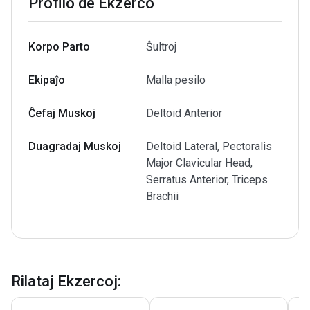
Profilo de Ekzerco
Korpo Parto
Ŝultroj
Ekipaĵo
Malla pesilo
Ĉefaj Muskoj
Deltoid Anterior
Duagradaj Muskoj
Deltoid Lateral, Pectoralis
Major Clavicular Head,
Serratus Anterior, Triceps
Brachii
Rilataj Ekzercoj
: