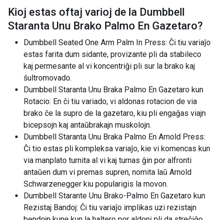
Kioj estas oftaj varioj de la
Dumbbell
Staranta Unu Brako Palmo En Gazetaro
?
Dumbbell Seated One Arm Palm In Press: Ĉi tiu variaĵo
estas farita dum sidante, provizante pli da stabileco
kaj permesante al vi koncentriĝi pli sur la brako kaj
ŝultromovado.
Dumbbell Staranta Unu Braka Palmo En Gazetaro kun
Rotacio: En ĉi tiu variado, vi aldonas rotacion de via
brako ĉe la supro de la gazetaro, kiu pli engaĝas viajn
bicepsojn kaj antaŭbrakajn muskolojn.
Dumbbell Staranta Unu Braka Palmo En Arnold Press:
Ĉi tio estas pli kompleksa variaĵo, kie vi komencas kun
via manplato turnita al vi kaj turnas ĝin por alfronti
antaŭen dum vi premas supren, nomita laŭ Arnold
Schwarzenegger kiu popularigis la movon.
Dumbbell Starante Unu Brako-Palmo En Gazetaro kun
Rezistaj Bandoj: Ĉi tiu variaĵo implikas uzi rezistajn
bendojn kune kun la haltero por aldoni pli da streĉiĝo