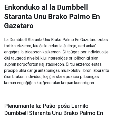
Enkonduko al la
Dumbbell
Staranta Unu Brako Palmo En
Gazetaro
La Dumbbell Staranta Unu Brako Palmo En Gazetaro estas
fortika ekzerco, kiu ĉefe celas la ŝultrojn, sed ankaŭ
engaĝas la tricepson kaj kernon. Ĝi taŭgas por individuoj je
ĉiuj taŭgecaj niveloj, kiuj interesiĝas pri plibonigi sian
supran korpoforton kaj stabilecon. Ĉi tiu ekzerco estas
precipe utila ĉar ĝi antaŭenigas muskolekvilibron laborante
ĉiun brakon individue, kaj ĝia stara pozicio plibonigas
kernan engaĝiĝon kaj ĝeneralan korpan kunordigon.
Plenumante la: Paŝo-poŝa Lernilo
Dumbbell Staranta Unu Brako Palmo En