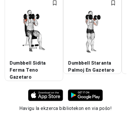
Dumbbell Sidita
Dumbbell Staranta
D
Ferma Teno
Palmoj En Gazetaro
Ŝ
Gazetaro
Havigu la ekzerca bibliotekon en via poŝo!