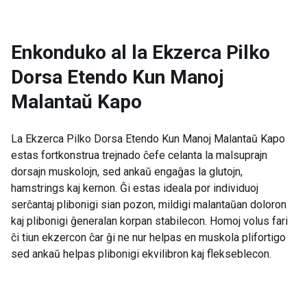
Enkonduko al la
Ekzerca Pilko
Dorsa Etendo Kun Manoj
Malantaŭ Kapo
La Ekzerca Pilko Dorsa Etendo Kun Manoj Malantaŭ Kapo
estas fortkonstrua trejnado ĉefe celanta la malsuprajn
dorsajn muskolojn, sed ankaŭ engaĝas la glutojn,
hamstrings kaj kernon. Ĝi estas ideala por individuoj
serĉantaj plibonigi sian pozon, mildigi malantaŭan doloron
kaj plibonigi ĝeneralan korpan stabilecon. Homoj volus fari
ĉi tiun ekzercon ĉar ĝi ne nur helpas en muskola plifortigo
sed ankaŭ helpas plibonigi ekvilibron kaj flekseblecon.