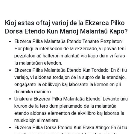
Kioj estas oftaj varioj de la
Ekzerca Pilko
Dorsa Etendo Kun Manoj Malantaŭ Kapo
?
Ekzerca Pilka Malantaŭa Etendo Tenante Pezplaton:
Por pliigi la intensecon de la ekzercado, vi povas teni
pezplaton aŭ halteron malantaŭ via kapo dum vi faras
la malantaŭan etendon.
Ekzerca Pilka Malantaŭa Etendo Kun Tordado: En ĉi tiu
variaĵo, vi aldonas tordaĵon ĉe la supro de la etendaĵo,
engaĝante la oblikvojn kaj laborante la kernon en pli
dinamika maniero.
Unukrura Ekzerca Pilka Malantaŭa Etendo: Levante unu
kruron de la tero dum plenumado de la malantaŭa
etendo aldonas elementon de ekvilibro kaj laboras la
muskolojn alimaniere.
Ekzerca Pilka Dorsa Etendo Kun Braka Atingo: En ĉi tiu