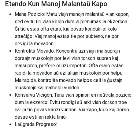
Etendo Kun Manoj Malantaŭ Kapo
Mana Pozicio: Metu viajn manojn malantaŭ vian kapon,
sed evitu tiri vian kolon dum vi plenumas la ekzercon.
Ĉi tio estas ofta eraro, kiu povas konduki al kolo
streĉiĝo. Viaj manoj estas tie por subteno, ne por
devigi la movadon.
Kontrolita Movado: Koncentru uzi viajn malsuprajn
dorsajn muskolojn por levi vian torson supren kaj
malsupren, prefere ol uzi impeton. Ofta eraro estas
rapidi la movadon aŭ uzi aliajn muskolojn por helpi.
Malrapida, kontrolita movado helpos celi la ĝustajn
muskolojn kaj malhelpi vundon.
Konservu Vicigon: Tenu vian spinon en neŭtrala pozicio
dum la ekzerco. Evitu rondigi aŭ arki vian dorson troe
ĉar ĉi tio povas kaŭzi vundon. Via kapo, kolo kaj dorso
devas esti en rekta linio.
Laŭgrada Progreso: