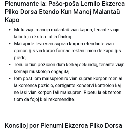
Plenumante la: Paŝo-poŝa Lernilo Ekzerca
Pilko Dorsa Etendo Kun Manoj Malantaŭ
Kapo
Metu viajn manojn malantaŭ vian kapon, tenante viajn
kubutojn ekstere al la flankoj.
Malrapide levu vian supran korpon etendante vian
spinon ĝis via korpo formas rektan linion de kapo ĝis
piedoj.
Tenu ĉi tiun pozicion dum kelkaj sekundoj, tenante viajn
kernajn muskolojn engaĝitaj.
Iom post iom malsupreniru vian supran korpon reen al
la komenca pozicio, certigante konservi kontrolon kaj
ne lasi vian korpon fali malsupren. Ripetu la ekzercon
tiom da fojoj kiel rekomendite.
Konsiloj por Plenumi Ekzerca Pilko Dorsa