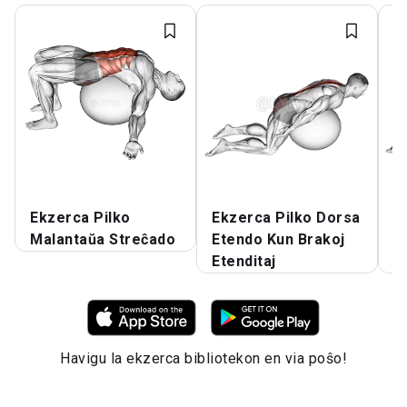
Ekzerca Pilko
Ekzerca Pilko Dorsa
E
Malantaŭa Streĉado
Etendo Kun Brakoj
E
Etenditaj
D
Havigu la ekzerca bibliotekon en via poŝo!