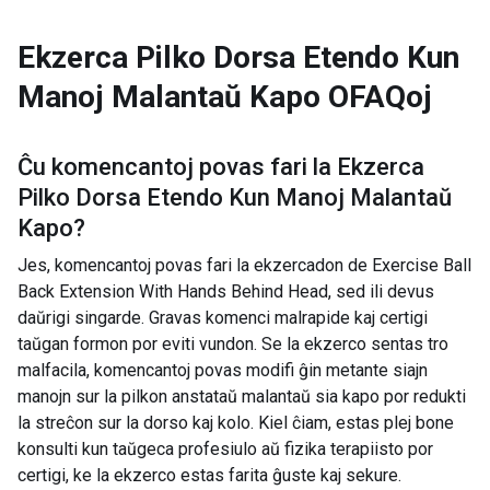
Ekzerca Pilko Dorsa Etendo Kun
Manoj Malantaŭ Kapo
OFAQoj
Ĉu komencantoj povas fari la
Ekzerca
Pilko Dorsa Etendo Kun Manoj Malantaŭ
Kapo
?
Jes, komencantoj povas fari la ekzercadon de Exercise Ball
Back Extension With Hands Behind Head, sed ili devus
daŭrigi singarde. Gravas komenci malrapide kaj certigi
taŭgan formon por eviti vundon. Se la ekzerco sentas tro
malfacila, komencantoj povas modifi ĝin metante siajn
manojn sur la pilkon anstataŭ malantaŭ sia kapo por redukti
la streĉon sur la dorso kaj kolo. Kiel ĉiam, estas plej bone
konsulti kun taŭgeca profesiulo aŭ fizika terapiisto por
certigi, ke la ekzerco estas farita ĝuste kaj sekure.