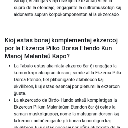
variaĵo, vi atingas viajn brakojn rekte antaŭ vi ĉe la
supro de la etendaĵo, engaĝante la ŝultromuskolojn kaj
aldonante supran korpokomponenton al la ekzercado.
Kioj estas bonaj komplementaj ekzercoj
por la
Ekzerca Pilko Dorsa Etendo Kun
Manoj Malantaŭ Kapo
?
La Tabulo estas alia rilata ekzerco ĉar ĝi engaĝas la
kernon kaj malsupran dorson, simile al la Ekzerca Pilko
Dorsa Etendo, tiel plibonigante stabilecon kaj
ekvilibron, kiuj estas esencaj por plenumi la ekzercon
ĝuste.
La ekzercado de Birdo-Hundo ankaŭ kompletigas la
Ekzercan Pilkan Malantaŭan Etendon ĉar ĝi celas la
samajn muskolgrupojn, nome la malsupran dorson kaj
la kernon, antaŭenigante pli bonan kunordigon kaj
ekvilibron, kiuj estas necesaj por efika ekzekuto de la