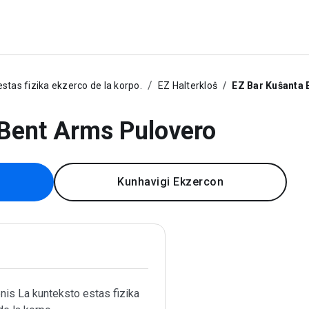
stas fizika ekzerco de la korpo.
EZ Halterkloŝ
EZ Bar Kuŝanta 
 Bent Arms Pulovero
Kunhavigi Ekzercon
is La kunteksto estas fizika