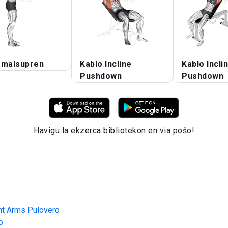
 malsupren
Kablo Incline
Kablo Incli
Pushdown
Pushdown
Havigu la ekzerca bibliotekon en via poŝo!
nt Arms Pulovero
o