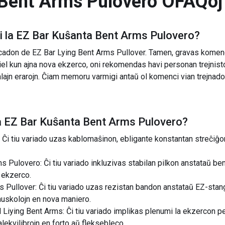
 Bent Arms Pulovero
OFAQoj
 la
EZ Bar Kuŝanta Bent Arms Pulovero
?
cadon de EZ Bar Lying Bent Arms Pullover. Tamen, gravas komenci
iel kun ajna nova ekzerco, oni rekomendas havi personan trejnist
ualajn erarojn. Ĉiam memoru varmigi antaŭ ol komenci vian trejnad
a
EZ Bar Kuŝanta Bent Arms Pulovero
?
Ĉi tiu variado uzas kablomaŝinon, ebligante konstantan streĉiĝo
s Pulovero: Ĉi tiu variado inkluzivas stabilan pilkon anstataŭ b
a ekzerco.
 Pullover: Ĉi tiu variado uzas rezistan bandon anstataŭ EZ-sta
 muskolojn en nova maniero.
Liying Bent Arms: Ĉi tiu variado implikas plenumi la ekzercon 
malekvilibrojn en forto aŭ fleksebleco.