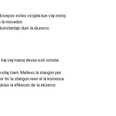
bicepso estas vicigita kun viaj oreloj.
i la movadon.
j konstantajn dum la ekzerco.
 kaj viaj manoj devas esti iomete
ksitaj ĉiam. Mallevu la stangon per
or tiri la stangon reen al la komenca
duktas la efikecon de la ekzerco.