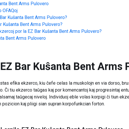
anta Bent Arms Pulovero
o
OFAQoj
Bar Kuŝanta Bent Arms Pulovero
?
r Kuŝanta Bent Arms Pulovero
?
zercoj por la
EZ Bar Kuŝanta Bent Arms Pulovero
?
nta Bent Arms Pulovero
EZ Bar Kuŝanta Bent Arms 
tas efika ekzerco, kiu ĉefe celas la muskolojn en via dorso, brus
o. Ĉi tiu ekzerco taŭgas kaj por komencantoj kaj progresintaj ent
alsamaj taŭgecaj niveloj. Individuoj eble volas korpigi ĉi tiun ekz
 pozicion kaj pliigi sian supran korpofunkcian forton.