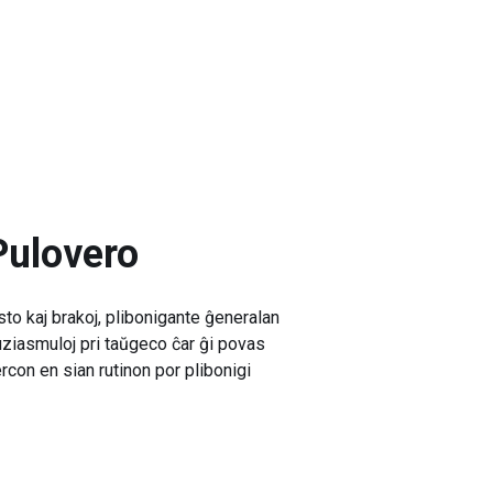
Pulovero
to kaj brakoj, plibonigante ĝeneralan
uziasmuloj pri taŭgeco ĉar ĝi povas
ercon en sian rutinon por plibonigi