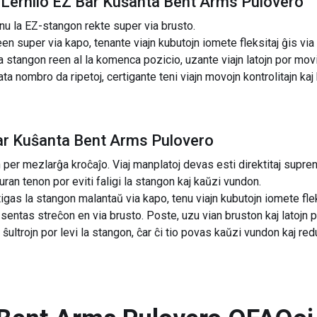
 Lernilo EZ Bar Kuŝanta Bent Arms Pulovero
tenu la EZ-stangon rekte super via brusto.
n super via kapo, tenante viajn kubutojn iomete fleksitaj ĝis via 
 stangon reen al la komenca pozicio, uzante viajn latojn por mov
rata nombro da ripetoj, certigante teni viajn movojn kontrolitajn ka
Bar Kuŝanta Bent Arms Pulovero
per mezlarĝa kroĉaĵo. Viaj manplatoj devas esti direktitaj supren
kuran tenon por eviti faligi la stangon kaj kaŭzi vundon.
gas la stangon malantaŭ via kapo, tenu viajn kubutojn iomete fle
 sentas streĉon en via brusto. Poste, uzu vian bruston kaj latojn p
ŭ ŝultrojn por levi la stangon, ĉar ĉi tio povas kaŭzi vundon kaj re