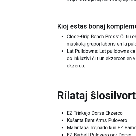
Kioj estas bonaj kompleme
Close-Grip Bench Press: Ĉi tiu e
muskolaj grupoj laboris en la pul
Lat Pulldowns: Lat pulldowns cela
do inkluzivi ĉi tiun ekzercon en v
ekzerco.
Rilataj ŝlosilvor
EZ Trinkejo Dorsa Ekzerco
Kuŝanta Bent Arms Pulovero
Malantaŭa Trejnado kun EZ Barbe
EZ Barbell Pulovero por Dorso