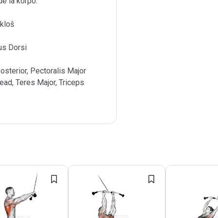
e la korpo.
rkloŝ
us Dorsi
osterior, Pectoralis Major
ead, Teres Major, Triceps