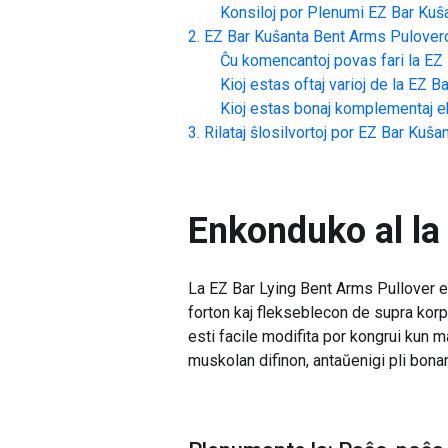
Konsiloj por Plenumi
EZ Bar Kuŝ
EZ Bar Kuŝanta Bent Arms Pulover
Ĉu komencantoj povas fari la
EZ 
Kioj estas oftaj varioj de la
EZ Ba
Kioj estas bonaj komplementaj ek
Rilataj ŝlosilvortoj por
EZ Bar Kuŝa
Enkonduko al la
La EZ Bar Lying Bent Arms Pullover es
forton kaj flekseblecon de supra korp
esti facile modifita por kongrui kun m
muskolan difinon, antaŭenigi pli bonan