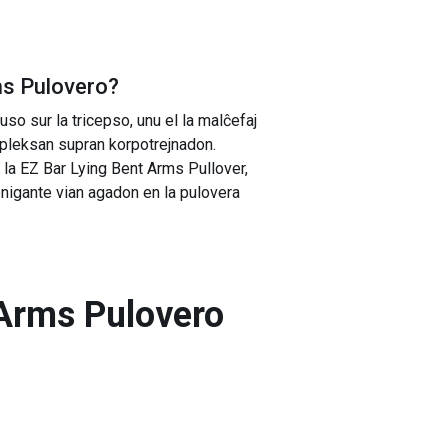
ms Pulovero
?
o sur la tricepso, unu el la malĉefaj
ampleksan supran korpotrejnadon.
n la EZ Bar Lying Bent Arms Pullover,
ibonigante vian agadon en la pulovera
Arms Pulovero