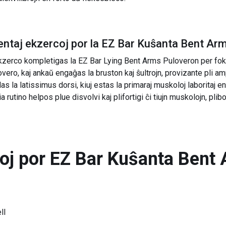
ntaj ekzercoj por la
EZ Bar Kuŝanta Bent Ar
kzerco kompletigas la EZ Bar Lying Bent Arms Puloveron per fokus
overo, kaj ankaŭ engaĝas la bruston kaj ŝultrojn, provizante pli 
s la latissimus dorsi, kiuj estas la primaraj muskoloj laboritaj e
ia rutino helpos plue disvolvi kaj plifortigi ĉi tiujn muskolojn, pl
toj por
EZ Bar Kuŝanta Bent 
ll