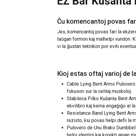
EZ Bar Kuŝanta
Ĉu komencantoj povas fari
Jes, komencantoj povas fari la ekzer
taŭgan formon kaj malhelpi vundon. K
vi la ĝustan teknikon por eviti event
Kioj estas oftaj varioj de l
Cable Lying Bent Arms Pulovero: 
fokuson sur la celitaj muskoloj.
Stabileca Pilko Kuŝanta Bent Arm
ekvilibro kaj kerna engaĝiĝo al l
Resistance Band Lying Bent Arms
rezisto, kiu povas helpi defii la
Pulovero de Unu Brako Dumbbell 
helpi identigi kaj korekti ajnajn 