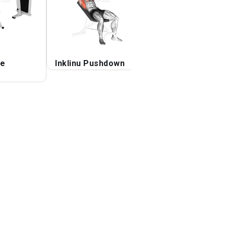
ne
Inklinu Pushdown
Kablo Straight A
Pulldown