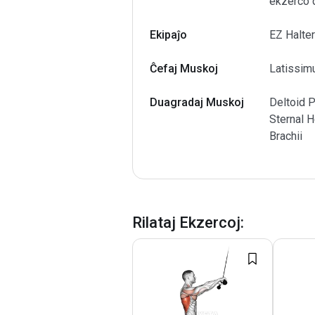
ekzerco d
Ekipaĵo
EZ Halte
Ĉefaj Muskoj
Latissim
Duagradaj Muskoj
Deltoid P
Sternal H
Brachii
Rilataj Ekzercoj
: