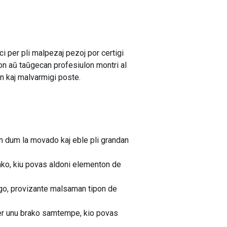
 per pli malpezaj pezoj por certigi
on aŭ taŭgecan profesiulon montri al
on kaj malvarmigi poste.
n dum la movado kaj eble pli grandan
enko, kiu povas aldoni elementon de
ngo, provizante malsaman tipon de
per unu brako samtempe, kio povas