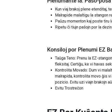
Plenumante la: Paŝo-poŝa
Kun viaj brakoj plene etenditaj, 
Malrapide malaltigu la stangon ree
Paŭzu momenton kaj poste tiru la
Ripetu ĉi tiujn paŝojn por la dezi
Konsiloj por Plenumi EZ 
Taŭga Teno: Prenu la EZ-stangon 
fleksitaj. Certiĝu, ke vi havas se
Kontrolita Movado: Dum vi malalti
malrapida, kontrolita movo ĝis vi
pozicio. Evitu uzi viajn brakojn a
Evitu Trostreĉon