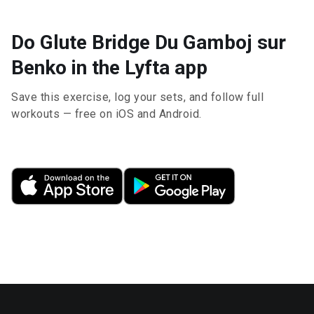
Do Glute Bridge Du Gamboj sur
Benko in the Lyfta app
Save this exercise, log your sets, and follow full
workouts — free on iOS and Android.