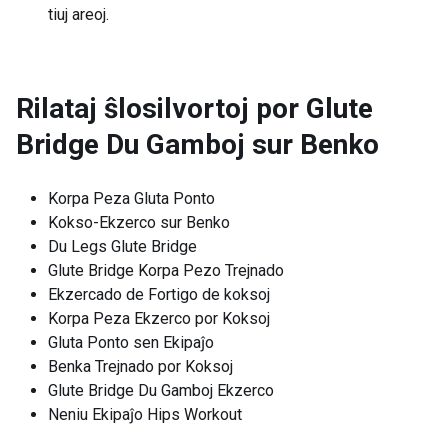
tiuj areoj.
Rilataj ŝlosilvortoj por
Glute
Bridge Du Gamboj sur Benko
Korpa Peza Gluta Ponto
Kokso-Ekzerco sur Benko
Du Legs Glute Bridge
Glute Bridge Korpa Pezo Trejnado
Ekzercado de Fortigo de koksoj
Korpa Peza Ekzerco por Koksoj
Gluta Ponto sen Ekipaĵo
Benka Trejnado por Koksoj
Glute Bridge Du Gamboj Ekzerco
Neniu Ekipaĵo Hips Workout