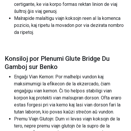
certigante, ke via korpo formas rektan linion de viaj
ŝultroj ĝis viaj genuoj.
Malrapide malaltigu viajn koksojn reen al la komenca
pozicio, kaj ripetu la movadon por via dezirata nombro
da ripetoj.
Konsiloj por Plenumi Glute Bridge Du
Gamboj sur Benko
Engaĝi Vian Kernon: Por malhelpi vundon kaj
maksimumigi la efikecon de la ekzercado, ĉiam
engaĝigu vian kernon. Ĉi tio helpos stabiligi vian
korpon kaj protekti vian malsupran dorson. Ofta eraro
estas forgesi pri via kerno kaj lasi vian dorson fari la
tutan laboron, kio povas kaŭzi streĉon aŭ vundon.
Premu Viajn Glutojn: Dum vi levas viajn koksojn de la
tero, nepre premu viajn glutojn ĉe la supro de la