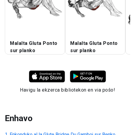
Malalta Gluta Ponto
Malalta Gluta Ponto
G
sur planko
sur planko
G
Havigu la ekzerca bibliotekon en via poŝo!
Enhavo
Enkonduko al la
Glute Bridge Du Gamboj sur Benko