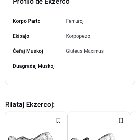
Profilo de Ekzerco
Korpo Parto
Femuroj
Ekipaĵo
Korpopezo
Ĉefaj Muskoj
Gluteus Maximus
Duagradaj Muskoj
Rilataj Ekzercoj
: