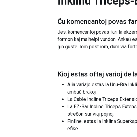
Inklinu Triceps
Ĉu komencantoj povas fari
Jes, komencantoj povas fari la ekzer
formon kaj malhelpi vundon. Ankaŭ esta
ĝin ĝuste. Iom post iom, dum via forto
Kioj estas oftaj varioj de l
Alia variaĵo estas la Unu-Bra Ink
ambaŭ brakoj.
La Cable Incline Triceps Extensio
La EZ-Bar Incline Triceps Extensi
streĉon sur viaj pojnoj.
Finfine, estas la Inklina Superka
efike.