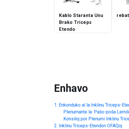
Kablo Staranta Unu
reba
Brako Triceps
Etendo
Enhavo
Enkonduko al la
Inklinu Triceps-Et
Plenumante la: Paŝo-poŝa Lernil
Konsiloj por Plenumi
Inklinu Tri
Inklinu Triceps-Etendon
OFAQoj