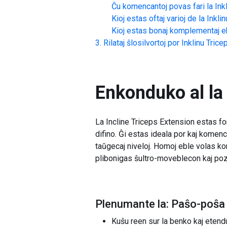
Ĉu komencantoj povas fari la
Ink
Kioj estas oftaj varioj de la
Inkli
Kioj estas bonaj komplementaj ek
Rilataj ŝlosilvortoj por
Inklinu Tric
Enkonduko al la
La Incline Triceps Extension estas fo
difino. Ĝi estas ideala por kaj komenc
taŭgecaj niveloj. Homoj eble volas kor
plibonigas ŝultro-moveblecon kaj po
Plenumante la: Paŝo-poŝa 
Kuŝu reen sur la benko kaj etendu