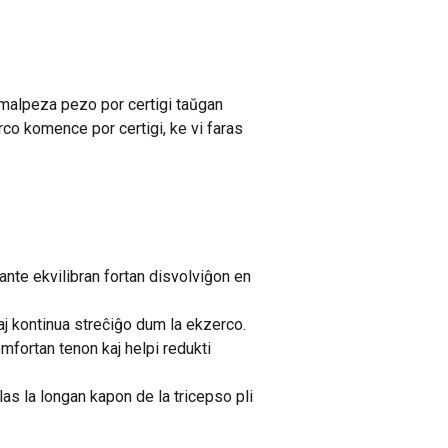
 malpeza pezo por certigi taŭgan
rco komence por certigi, ke vi faras
ante ekvilibran fortan disvolviĝon en
kaj kontinua streĉiĝo dum la ekzerco.
mfortan tenon kaj helpi redukti
las la longan kapon de la tricepso pli