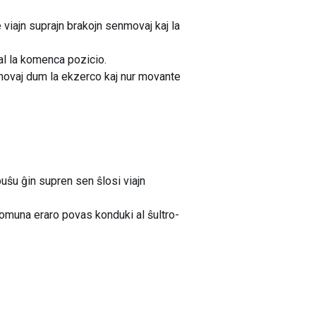
e viajn suprajn brakojn senmovaj kaj la
al la komenca pozicio.
enmovaj dum la ekzerco kaj nur movante
epuŝu ĝin supren sen ŝlosi viajn
 komuna eraro povas konduki al ŝultro-