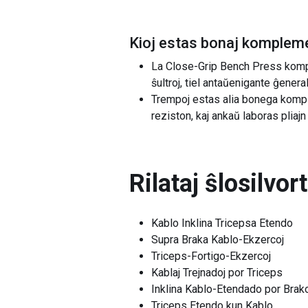
Kioj estas bonaj kompleme
La Close-Grip Bench Press komple
ŝultroj, tiel antaŭenigante ĝener
Trempoj estas alia bonega komple
reziston, kaj ankaŭ laboras pliajn
Rilataj ŝlosilvor
Kablo Inklina Tricepsa Etendo
Supra Braka Kablo-Ekzercoj
Triceps-Fortigo-Ekzercoj
Kablaj Trejnadoj por Triceps
Inklina Kablo-Etendado por Brako
Triceps Etendo kun Kablo