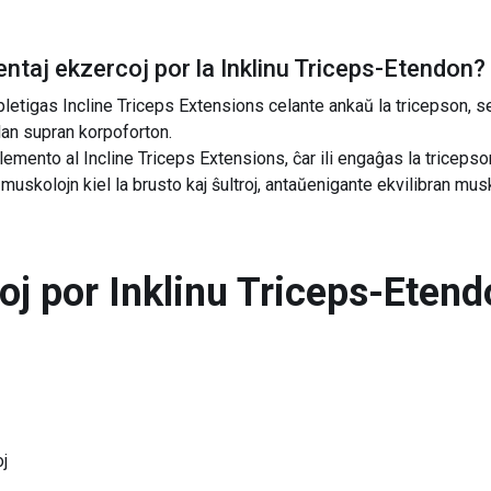
ntaj ekzercoj por la
Inklinu Triceps-Etendon
?
tigas Incline Triceps Extensions celante ankaŭ la tricepson, sed
alan supran korpoforton.
mento al Incline Triceps Extensions, ĉar ili engaĝas la triceps
 muskolojn kiel la brusto kaj ŝultroj, antaŭenigante ekvilibran mu
toj por
Inklinu Triceps-Etend
j