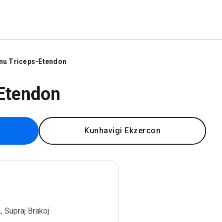
inu Triceps-Etendon
-Etendon
Kunhavigi Ekzercon
., Supraj Brakoj