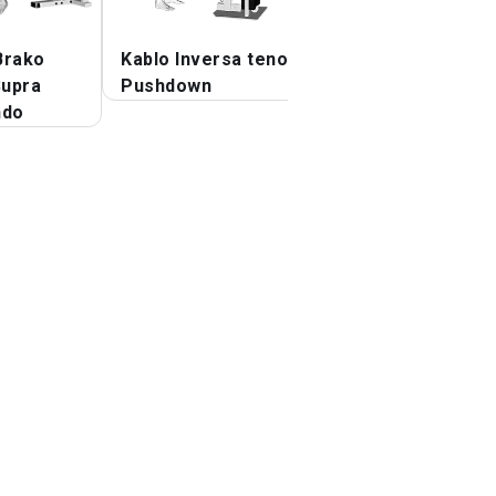
Brako
Kablo Inversa teno
Kablo Pushdown
Supra
Pushdown
ndo