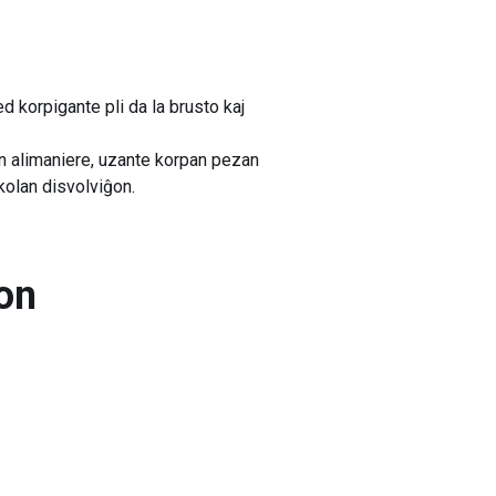
 korpigante pli da la brusto kaj
on alimaniere, uzante korpan pezan
skolan disvolviĝon.
on