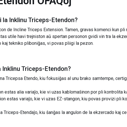
-Etendon
OFAQoj
 la
Inklinu Triceps-Etendon
?
con de Incline Triceps Extension. Tamen, gravas komenci kun pli
s utile havi trejniston aŭ spertan personon gvidi vin tra la ekze
 kaj tekniko pliboniĝas, vi povas pliigi la pezon.
a
Inklinu Triceps-Etendon
?
lina Tricepsa Etendo, kiu fokusiĝas al unu brako samtempe, certig
n estas alia variaĵo, kie vi uzas kablomaŝinon por pli kontrolita 
on estas variaĵo, kie vi uzas EZ-stangon, kiu povas provizi pli ko
pa Triceps-Etendaĵo, kiu ŝanĝas la angulon de la ekzercado kaj ce