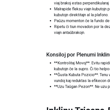
viaj brakoj estas perpendikularaj 
Malrapide fleksu viajn kubutojn po
kubutojn direktitajn al la plafono.
Paŭzu momenton ĉe la fundo de la
Ripetu ĉi tiun movadon por la dez
viajn antaŭbrakojn.
Konsiloj por Plenumi Inkli
**Kontrolitaj Movoj**: Evitu rapid
kubutojn ĉe la supro. Ĉi tio helpo
**Ĝusta Kubuta Pozicio**: Tenu vi
vundoj kaj reduktas la efikecon d
**Uzu Taŭgan Pezon**: Ne uzu pe