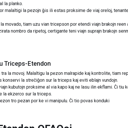
al la planko.
r malaltigi la pezojn ĝis ili estas proksime de viaj oreloj, tenant
 movado, tiam uzu vian tricepson por etendi viajn brakojn reen 
irata nombro da ripetoj, certigante teni viajn suprajn brakojn s
nu Triceps-Etendon
i tra la movoj. Malaltigu la pezon malrapide kaj kontrolite, tiam r
s konservi la streĉiĝon sur la triceps kaj eviti eblajn vundojn.
ajn kubutojn proksime al via kapo kaj ne lasu ilin ekflami. Ĉi tiu
e la ekzerco sur la triceps.
zon tro pezan por ke vi manipulu. Ĉi tio povas konduki