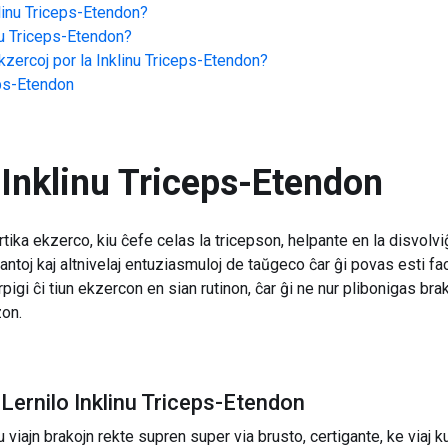
linu Triceps-Etendon
?
nu Triceps-Etendon
?
zercoj por la
Inklinu Triceps-Etendon
?
eps-Etendon
Inklinu Triceps-Etendon
rtika ekzerco, kiu ĉefe celas la tricepson, helpante en la disvol
antoj kaj altnivelaj entuziasmuloj de taŭgeco ĉar ĝi povas esti fac
pigi ĉi tiun ekzercon en sian rutinon, ĉar ĝi ne nur plibonigas br
zon.
Lernilo Inklinu Triceps-Etendon
 viajn brakojn rekte supren super via brusto, certigante, ke viaj 