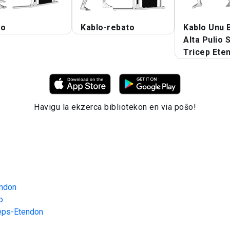
to
Kablo-rebato
Kablo Unu 
Alta Pulio 
Tricep Ete
Havigu la ekzerca bibliotekon en via poŝo!
endon
o
ceps-Etendon