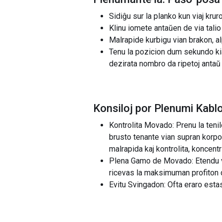
Sidiĝu sur la planko kun viaj kru
Klinu iomete antaŭen de via talio 
Malrapide kurbigu vian brakon, al
Tenu la pozicion dum sekundo kia
dezirata nombro da ripetoj antaŭ o
Konsiloj por Plenumi Kabl
Kontrolita Movado: Prenu la tenil
brusto tenante vian supran korpo
malrapida kaj kontrolita, koncent
Plena Gamo de Movado: Etendu via
ricevas la maksimuman profiton de 
Evitu Svingadon: Ofta eraro esta