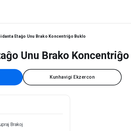
Sidanta Etaĝo Unu Brako Koncentriĝo Buklo
taĝo Unu Brako Koncentriĝo
Kunhavigi Ekzercon
upraj Brakoj