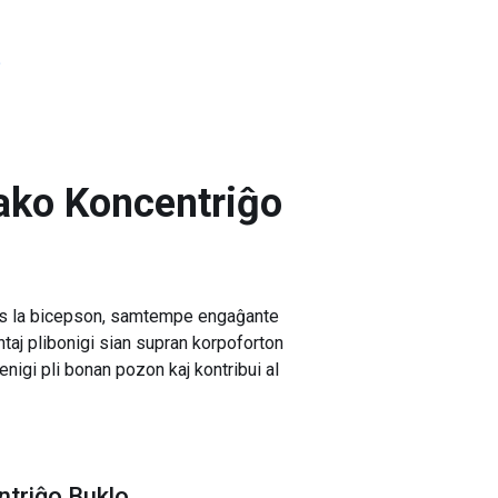
?
ako Koncentriĝo
igas la bicepson, samtempe engaĝante
lantaj plibonigi sian supran korpoforton
enigi pli bonan pozon kaj kontribui al
ntriĝo Buklo