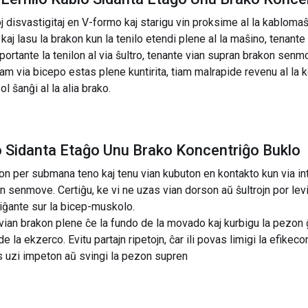
roj disvastigitaj en V-formo kaj starigu vin proksime al la kabloma
kaj lasu la brakon kun la tenilo etendi plene al la maŝino, tenant
portante la tenilon al via ŝultro, tenante vian supran brakon senm
m via bicepo estas plene kuntirita, tiam malrapide revenu al la 
l ŝanĝi al la alia brako.
o Sidanta Etaĝo Unu Brako Koncentriĝo Buklo
on per submana teno kaj tenu vian kubuton en kontakto kun via in
n senmove. Certiĝu, ke vi ne uzas vian dorson aŭ ŝultrojn por le
riĝante sur la bicep-muskolo.
n brakon plene ĉe la fundo de la movado kaj kurbigu la pezon ĝis 
la ekzerco. Evitu partajn ripetojn, ĉar ili povas limigi la efikeco
s uzi impeton aŭ svingi la pezon supren