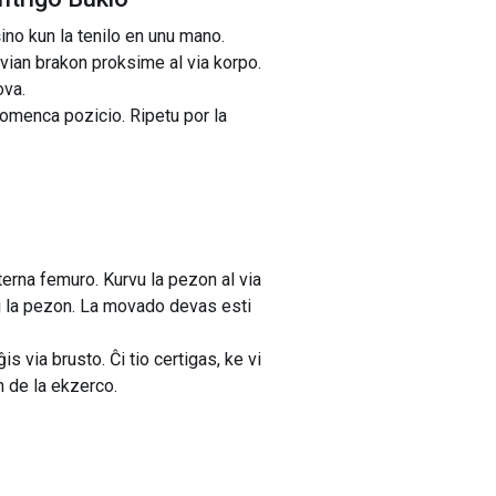
ŝino kun la tenilo en unu mano.
e vian brakon proksime al via korpo.
ova.
komenca pozicio. Ripetu por la
terna femuro. Kurvu la pezon al via
vi la pezon. La movado devas esti
via brusto. Ĉi tio certigas, ke vi
n de la ekzerco.