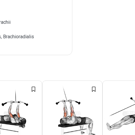
achii
s, Brachioradialis