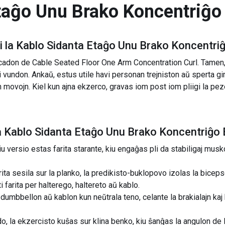
taĝo Unu Brako Koncentriĝo
 la
Kablo Sidanta Etaĝo Unu Brako Koncentri
rcadon de Cable Seated Floor One Arm Concentration Curl. Tame
i vundon. Ankaŭ, estus utile havi personan trejniston aŭ sperta g
n movojn. Kiel kun ajna ekzerco, gravas iom post iom pliigi la pe
a
Kablo Sidanta Etaĝo Unu Brako Koncentriĝo 
iu versio estas farita starante, kiu engaĝas pli da stabiligaj mu
ita sesila sur la planko, la predikisto-buklopovo izolas la bicep
 farita per halterego, haltereto aŭ kablo.
dumbbellon aŭ kablon kun neŭtrala teno, celante la brakialajn kaj
iado, la ekzercisto kuŝas sur klina benko, kiu ŝanĝas la angulon 