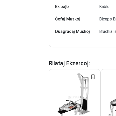
Ekipaĵo
Kablo
Ĉefaj Muskoj
Biceps Br
Duagradaj Muskoj
Brachiali
Rilataj Ekzercoj
: