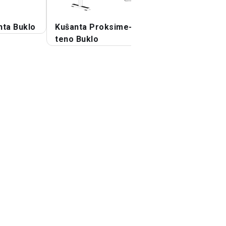
nta Buklo
Kuŝanta Proksime-
Kablo Kuŝanta
teno Buklo
Bicepa Buklo