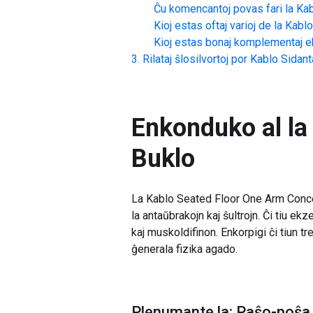
Ĉu komencantoj povas fari la
Kab
Kioj estas oftaj varioj de la
Kablo
Kioj estas bonaj komplementaj ek
Rilataj ŝlosilvortoj por
Kablo Sidant
Enkonduko al la
Buklo
La Kablo Seated Floor One Arm Concen
la antaŭbrakojn kaj ŝultrojn. Ĉi tiu ek
kaj muskoldifinon. Enkorpigi ĉi tiun t
ĝenerala fizika agado.
Plenumante la: Paŝo-poŝa 