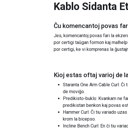
Kablo Sidanta E
Ĉu komencantoj povas fari
Jes, komencantoj povas fari la ekze
por certigi taŭgan formon kaj malhelp
por certigi, ke vi komprenas la ĝustaj
Kioj estas oftaj varioj de l
Staranta One Arm Cable Curl: Ĉi t
de moviĝo.
Predikisto-buklo: Kvankam ne far
predikistan benkon kaj povas esti
Hammer Curl: Ĉi tiu variado uzas 
krom la bicepso.
Incline Bench Curl: En ĉi tiu var