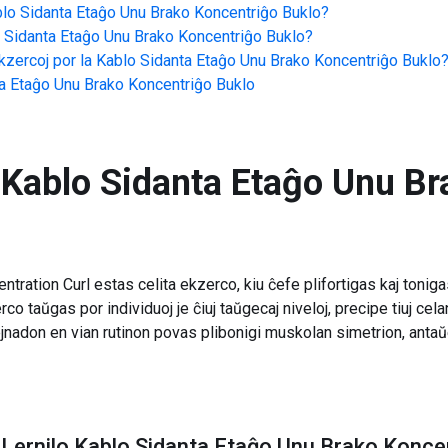
lo Sidanta Etaĝo Unu Brako Koncentriĝo Buklo
?
 Sidanta Etaĝo Unu Brako Koncentriĝo Buklo
?
zercoj por la
Kablo Sidanta Etaĝo Unu Brako Koncentriĝo Buklo
a Etaĝo Unu Brako Koncentriĝo Buklo
Kablo Sidanta Etaĝo Unu Br
tration Curl estas celita ekzerco, kiu ĉefe plifortigas kaj ton
zerco taŭgas por individuoj je ĉiuj taŭgecaj niveloj, precipe tiuj ce
rejnadon en vian rutinon povas plibonigi muskolan simetrion, antaŭ
Lernilo Kablo Sidanta Etaĝo Unu Brako Konce