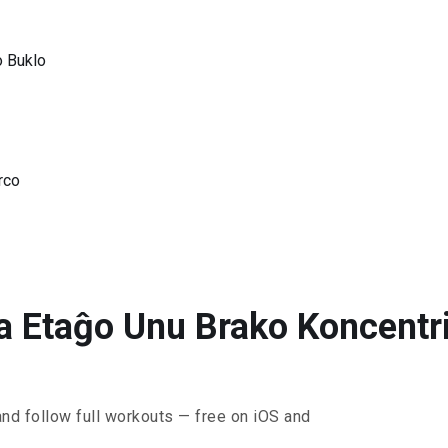
o Buklo
rco
a Etaĝo Unu Brako Koncentri
and follow full workouts — free on iOS and