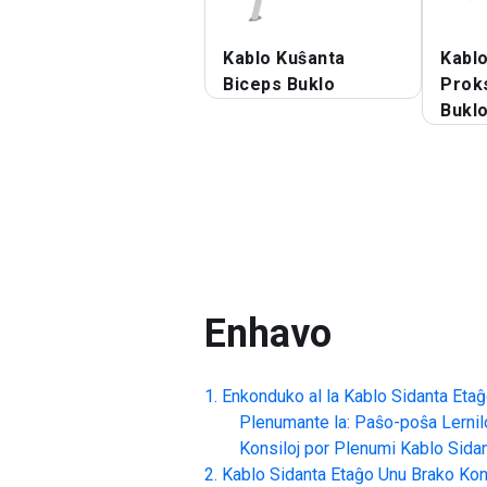
Kablo Kuŝanta
Kabl
Biceps Buklo
Prok
Bukl
Enhavo
Enkonduko al la
Kablo Sidanta Eta
Plenumante la: Paŝo-poŝa Lernil
Konsiloj por Plenumi
Kablo Sida
Kablo Sidanta Etaĝo Unu Brako Kon