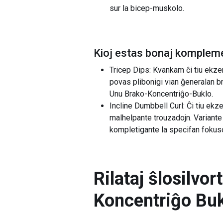
sur la bicep-muskolo.
Kioj estas bonaj kompleme
Tricep Dips: Kvankam ĉi tiu ekzer
povas plibonigi vian ĝeneralan br
Unu Brako-Koncentriĝo-Buklo.
Incline Dumbbell Curl: Ĉi tiu ek
malhelpante trouzadojn. Variante 
kompletigante la specifan fokus
Rilataj ŝlosilvor
Koncentriĝo Bu