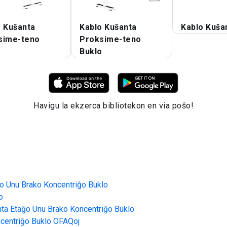
o Kuŝanta
Kablo Kuŝanta
Kablo Kuŝa
sime-teno
Proksime-teno
o
Buklo
Havigu la ekzerca bibliotekon en via poŝo!
ĝo Unu Brako Koncentriĝo Buklo
o
nta Etaĝo Unu Brako Koncentriĝo Buklo
centriĝo Buklo
OFAQoj