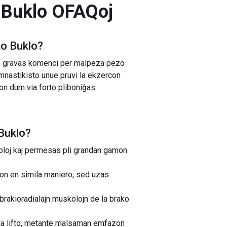
 Buklo
OFAQoj
ĝo Buklo
?
n, gravas komenci per malpeza pezo
imnastikisto unue pruvi la ekzercon
zon dum via forto pliboniĝas.
Buklo
?
skoloj kaj permesas pli grandan gamon
son en simila maniero, sed uzas
 brakioradialajn muskolojn de la brako
de la lifto, metante malsaman emfazon