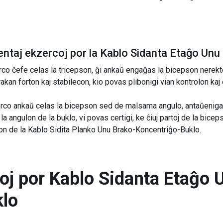
ntaj ekzercoj por la
Kablo Sidanta Etaĝo Unu
co ĉefe celas la tricepson, ĝi ankaŭ engaĝas la bicepson nerekte.
akan forton kaj stabilecon, kio povas plibonigi vian kontrolon kaj
zerco ankaŭ celas la bicepson sed de malsama angulo, antaŭeniga
la angulon de la buklo, vi povas certigi, ke ĉiuj partoj de la bice
on de la Kablo Sidita Planko Unu Brako-Koncentriĝo-Buklo.
toj por
Kablo Sidanta Etaĝo 
klo