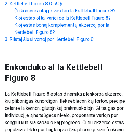
Kettlebell Figuro 8
OFAQoj
Ĉu komencantoj povas fari la
Kettlebell Figuro 8
?
Kioj estas oftaj varioj de la
Kettlebell Figuro 8
?
Kioj estas bonaj komplementaj ekzercoj por la
Kettlebell Figuro 8
?
Rilataj ŝlosilvortoj por
Kettlebell Figuro 8
Enkonduko al la
Kettlebell
Figuro 8
La Kettlebell Figuro 8 estas dinamika plenkorpa ekzerco,
kiu plibonigas kunordigon, flekseblecon kaj forton, precipe
celante la kernon, glutojn kaj brakmuskolojn. Ĝi taŭgas por
individuoj je ajna taŭgeca nivelo, proponante variojn por
kongrui kun sia kapablo kaj progreso. Ĉi tiu ekzerco estas
populara elekto por tiuj, kiuj serĉas plibonigi sian funkcian