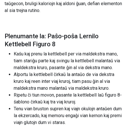
taŭgecon, bruligi kaloriojn kaj aldoni ĝuan, defian elementon
al sia trejna rutino.
Plenumante la: Paŝo-poŝa Lernilo
Kettlebell Figuro 8
Kaŝu kaj prenu la kettlebell per via maldekstra mano,
tiam stariĝu parte kaj svingu la kettlebell malantaŭ via
maldekstra kruro, pasante ĝin al via dekstra mano.
Alportu la kettlebell ĉirkaŭ la antaŭo de via dekstra
kruro kaj reen inter viaj kruroj, tiam pasu ĝin al via
maldekstra mano malantaŭ via maldekstra kruro.
Ripetu ĉi tiun movon, pasante la kettlebell laŭ figuro 8-
ŝablono ĉirkaŭ kaj tra viaj kruroj.
Tenu vian bruston supren kaj viajn okulojn antaŭen dum
la ekzercado, kaj memoru engaĝi vian kernon kaj premi
viajn glutojn dum vi staras.