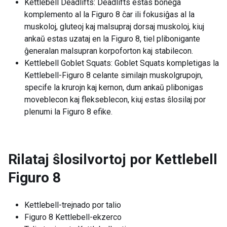
Kettlebell Deadlifts: Deadlifts estas bonega
komplemento al la Figuro 8 ĉar ili fokusiĝas al la
muskoloj, gluteoj kaj malsupraj dorsaj muskoloj, kiuj
ankaŭ estas uzataj en la Figuro 8, tiel plibonigante
ĝeneralan malsupran korpoforton kaj stabilecon.
Kettlebell Goblet Squats: Goblet Squats kompletigas la
Kettlebell-Figuro 8 celante similajn muskolgrupojn,
specife la krurojn kaj kernon, dum ankaŭ plibonigas
moveblecon kaj flekseblecon, kiuj estas ŝlosilaj por
plenumi la Figuro 8 efike.
Rilataj ŝlosilvortoj por
Kettlebell
Figuro 8
Kettlebell-trejnado por talio
Figuro 8 Kettlebell-ekzerco