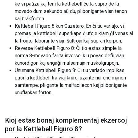
ke vi paŭzu kaj teni la kettlebell ĉe la supro de la
movado dum sekundo aŭ du, plibonigante vian tenon
kaj brakforton.
Kettlebell Figuro 8 kun Gazetaro: En ĉi tiu variaĵo, vi
premas la kettlebell superkape ĉiufoje kiam ĝi venas al
la fronto, laborante viajn ŝultrojn kaj supran korpon.
Reverse Kettlebell Figuro 8: Ĉi tio estas simple la
norma 8-movado farita inverse, kiu povas defii vian
kunordigon kaj engaĝi malsamajn muskolgrupojn.
Unumana Kettlebell Figuro 8: Ĉi tiu variado implikas
pasi la kettlebell tra viaj kruroj uzante nur unu manon
samtempe, pliigante la malfacilecon kaj plibonigante
unuflankan forton.
Kioj estas bonaj komplementaj ekzercoj
por la
Kettlebell Figuro 8
?