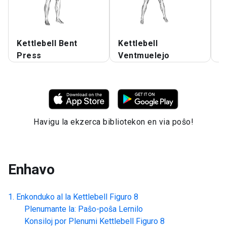
Kettlebell Bent
Kettlebell
K
Press
Ventmuelejo
I
Havigu la ekzerca bibliotekon en via poŝo!
Enhavo
Enkonduko al la
Kettlebell Figuro 8
Plenumante la: Paŝo-poŝa Lernilo
Konsiloj por Plenumi
Kettlebell Figuro 8