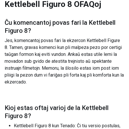
Kettlebell Figuro 8
OFAQoj
Ĉu komencantoj povas fari la
Kettlebell
Figuro 8
?
Jes, komencantoj povas fari la ekzercon Kettlebell Figure
8. Tamen, gravas komenci kun pli malpeza pezo por certigi
taŭgan formon kaj eviti vundon. Ankaŭ estas utile lerni la
movadon sub gvido de atestita trejnisto aŭ spektante
instruajn filmetojn. Memoru, la ŝlosilo estas iom post iom
pliigi la pezon dum vi fariĝas pli forta kaj pli komforta kun la
ekzercado.
Kioj estas oftaj varioj de la
Kettlebell
Figuro 8
?
Kettlebell Figuro 8 kun Tenado: Ĉi tiu versio postulas,