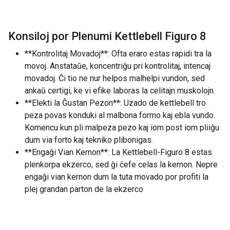
Konsiloj por Plenumi Kettlebell Figuro 8
**Kontrolitaj Movadoj**: Ofta eraro estas rapidi tra la
movoj. Anstataŭe, koncentriĝu pri kontrolitaj, intencaj
movadoj. Ĉi tio ne nur helpos malhelpi vundon, sed
ankaŭ certigi, ke vi efike laboras la celitajn muskolojn.
**Elekti la Ĝustan Pezon**: Uzado de kettlebell tro
peza povas konduki al malbona formo kaj ebla vundo.
Komencu kun pli malpeza pezo kaj iom post iom pliiĝu
dum via forto kaj tekniko plibonigas.
**Engaĝi Vian Kernon**: La Kettlebell-Figuro 8 estas
plenkorpa ekzerco, sed ĝi ĉefe celas la kernon. Nepre
engaĝi vian kernon dum la tuta movado por profiti la
plej grandan parton de la ekzerco