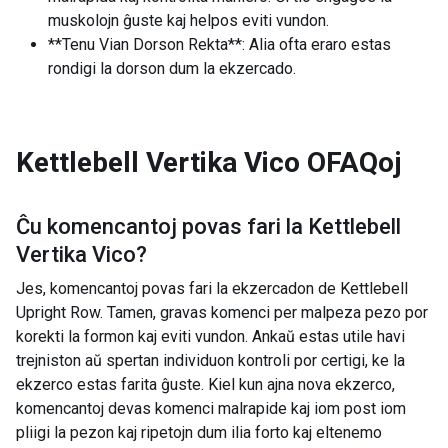
muskolojn ĝuste kaj helpos eviti vundon.
**Tenu Vian Dorson Rekta**: Alia ofta eraro estas
rondigi la dorson dum la ekzercado.
Kettlebell Vertika Vico
OFAQoj
Ĉu komencantoj povas fari la
Kettlebell
Vertika Vico
?
Jes, komencantoj povas fari la ekzercadon de Kettlebell
Upright Row. Tamen, gravas komenci per malpeza pezo por
korekti la formon kaj eviti vundon. Ankaŭ estas utile havi
trejniston aŭ spertan individuon kontroli por certigi, ke la
ekzerco estas farita ĝuste. Kiel kun ajna nova ekzerco,
komencantoj devas komenci malrapide kaj iom post iom
pliigi la pezon kaj ripetojn dum ilia forto kaj eltenemo