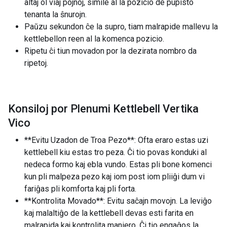
altaj ol viaj pojnoj, simile al la pozicio de pupisto
tenanta la ŝnurojn.
Paŭzu sekundon ĉe la supro, tiam malrapide mallevu la
kettlebellon reen al la komenca pozicio.
Ripetu ĉi tiun movadon por la dezirata nombro da
ripetoj.
Konsiloj por Plenumi Kettlebell Vertika
Vico
**Evitu Uzadon de Troa Pezo**: Ofta eraro estas uzi
kettlebell kiu estas tro peza. Ĉi tio povas konduki al
nedeca formo kaj ebla vundo. Estas pli bone komenci
kun pli malpeza pezo kaj iom post iom pliiĝi dum vi
fariĝas pli komforta kaj pli forta.
**Kontrolita Movado**: Evitu saĉajn movojn. La leviĝo
kaj malaltiĝo de la kettlebell devas esti farita en
malrapida kaj kontrolita maniero. Ĉi tio engaĝos la