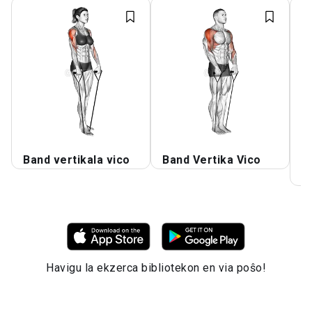
Band vertikala vico
Band Vertika Vico
B
G
Havigu la ekzerca bibliotekon en via poŝo!