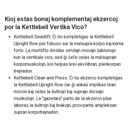
Kioj estas bonaj komplementaj ekzercoj
por la
Kettlebell Vertika Vico
?
Kettlebell Deadlift: Ĉi tio kompletigas la Kettlebell
Upright Row per fokuso sur la malsupra korpo kaj kerna
forto. La mortlifto dividas similajn movajn ŝablonojn
kun la vertikala vico, sed ĝi ĉefe celas la malsuprajn
korpomuskolojn, kio helpas krei ekvilibran, plenkorpan
trejnadon.
Kettlebell Clean and Press: Ĉi tiu ekzerco kompletigas
la Kettlebell Upright Row ĉar ĝi ankaŭ implikas tiran
movon kaj celas la ŝultrojn kaj suprajn dorsajn
muskolojn. La "gazetaro" parto de la ekzerco plue
laboras la ŝultrojn kaj brakojn, provizante ampleksan
supran korpotrejnadon.