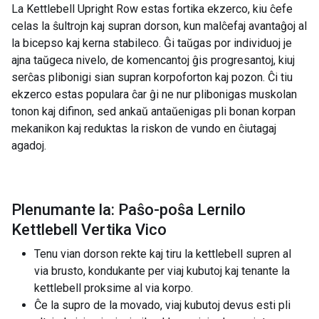
La Kettlebell Upright Row estas fortika ekzerco, kiu ĉefe
celas la ŝultrojn kaj supran dorson, kun malĉefaj avantaĝoj al
la bicepso kaj kerna stabileco. Ĝi taŭgas por individuoj je
ajna taŭgeca nivelo, de komencantoj ĝis progresantoj, kiuj
serĉas plibonigi sian supran korpoforton kaj pozon. Ĉi tiu
ekzerco estas populara ĉar ĝi ne nur plibonigas muskolan
tonon kaj difinon, sed ankaŭ antaŭenigas pli bonan korpan
mekanikon kaj reduktas la riskon de vundo en ĉiutagaj
agadoj.
Plenumante la: Paŝo-poŝa Lernilo
Kettlebell Vertika Vico
Tenu vian dorson rekte kaj tiru la kettlebell supren al
via brusto, kondukante per viaj kubutoj kaj tenante la
kettlebell proksime al via korpo.
Ĉe la supro de la movado, viaj kubutoj devus esti pli