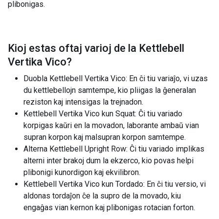
plibonigas.
Kioj estas oftaj varioj de la
Kettlebell
Vertika Vico
?
Duobla Kettlebell Vertika Vico: En ĉi tiu variaĵo, vi uzas
du kettlebellojn samtempe, kio pliigas la ĝeneralan
reziston kaj intensigas la trejnadon.
Kettlebell Vertika Vico kun Squat: Ĉi tiu variado
korpigas kaŭri en la movadon, laborante ambaŭ vian
supran korpon kaj malsupran korpon samtempe.
Alterna Kettlebell Upright Row: Ĉi tiu variado implikas
alterni inter brakoj dum la ekzerco, kio povas helpi
plibonigi kunordigon kaj ekvilibron.
Kettlebell Vertika Vico kun Tordado: En ĉi tiu versio, vi
aldonas tordaĵon ĉe la supro de la movado, kiu
engaĝas vian kernon kaj plibonigas rotacian forton.