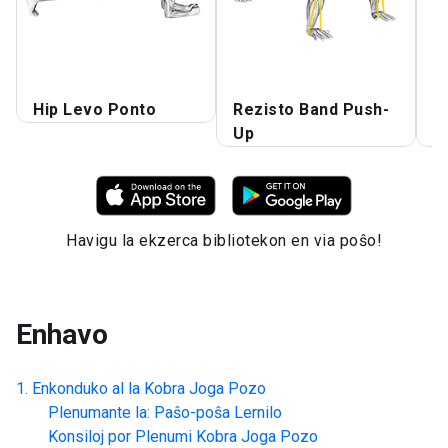
Hip Levo Ponto
Rezisto Band Push-
S
Up
A
Havigu la ekzerca bibliotekon en via poŝo!
Enhavo
Enkonduko al la
Kobra Joga Pozo
Plenumante la: Paŝo-poŝa Lernilo
Konsiloj por Plenumi
Kobra Joga Pozo