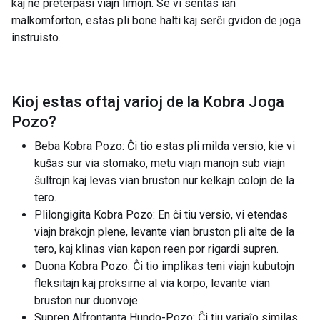
kaj ne preterpasi viajn limojn. Se vi sentas ian
malkomforton, estas pli bone halti kaj serĉi gvidon de joga
instruisto.
Kioj estas oftaj varioj de la
Kobra Joga
Pozo
?
Beba Kobra Pozo: Ĉi tio estas pli milda versio, kie vi
kuŝas sur via stomako, metu viajn manojn sub viajn
ŝultrojn kaj levas vian bruston nur kelkajn colojn de la
tero.
Plilongigita Kobra Pozo: En ĉi tiu versio, vi etendas
viajn brakojn plene, levante vian bruston pli alte de la
tero, kaj klinas vian kapon reen por rigardi supren.
Duona Kobra Pozo: Ĉi tio implikas teni viajn kubutojn
fleksitajn kaj proksime al via korpo, levante vian
bruston nur duonvoje.
Supren Alfrontanta Hundo-Pozo: Ĉi tiu variaĵo similas