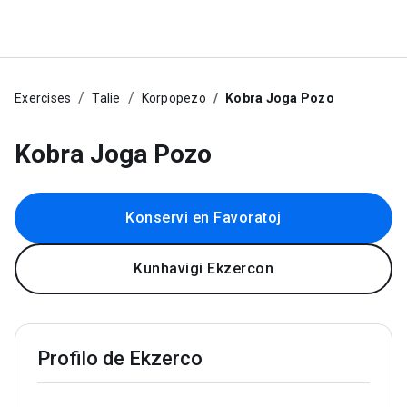
Exercises
Talie
Korpopezo
Kobra Joga Pozo
Kobra Joga Pozo
Konservi en Favoratoj
Kunhavigi Ekzercon
Profilo de Ekzerco