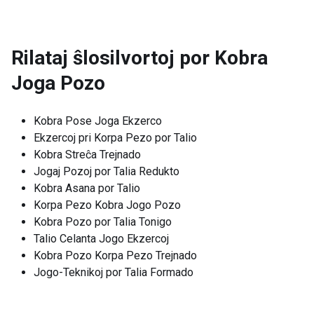
Rilataj ŝlosilvortoj por
Kobra
Joga Pozo
Kobra Pose Joga Ekzerco
Ekzercoj pri Korpa Pezo por Talio
Kobra Streĉa Trejnado
Jogaj Pozoj por Talia Redukto
Kobra Asana por Talio
Korpa Pezo Kobra Jogo Pozo
Kobra Pozo por Talia Tonigo
Talio Celanta Jogo Ekzercoj
Kobra Pozo Korpa Pezo Trejnado
Jogo-Teknikoj por Talia Formado