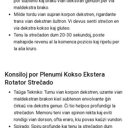
por subteno kaj braku vian dekstran genuon per via
maldekstra brako.
Milde tordu vian supran korpon dekstren, rigardante
trans vian dekstran ŝultron. Vi devus senti streĉon en
via dekstra kokso kaj gluteo.
Tenu la streĉadon dum 20-30 sekundoj, poste
malrapide revenu al la komenca pozicio kaj ripetu per
la alia kruro.
Konsiloj por Plenumi Kokso Ekstera
Rotator Streĉado
Taŭga Tekniko: Turnu vian korpon dekstren, uzante vian
maldekstran brakon kiel subtenon envolvante ĝin
ĉirkaŭ via dekstra genuo. Ĉi tio helpos profundigi la
streĉadon. Memoru teni vian spinon rekta kaj eviti
rondigi vian dorson, ofta eraro, kiu povas kaŭzi vundon.
Spirado: Spiru profunde kaj tenu la streĉadon dum