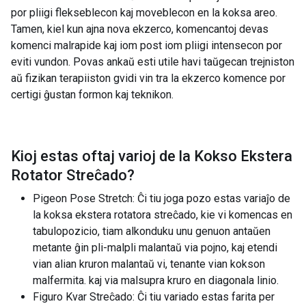
por pliigi flekseblecon kaj moveblecon en la koksa areo.
Tamen, kiel kun ajna nova ekzerco, komencantoj devas
komenci malrapide kaj iom post iom pliigi intensecon por
eviti vundon. Povas ankaŭ esti utile havi taŭgecan trejniston
aŭ fizikan terapiiston gvidi vin tra la ekzerco komence por
certigi ĝustan formon kaj teknikon.
Kioj estas oftaj varioj de la
Kokso Ekstera
Rotator Streĉado
?
Pigeon Pose Stretch: Ĉi tiu joga pozo estas variaĵo de
la koksa ekstera rotatora streĉado, kie vi komencas en
tabulopozicio, tiam alkonduku unu genuon antaŭen
metante ĝin pli-malpli malantaŭ via pojno, kaj etendi
vian alian kruron malantaŭ vi, tenante vian kokson
malfermita. kaj via malsupra kruro en diagonala linio.
Figuro Kvar Streĉado: Ĉi tiu variado estas farita per