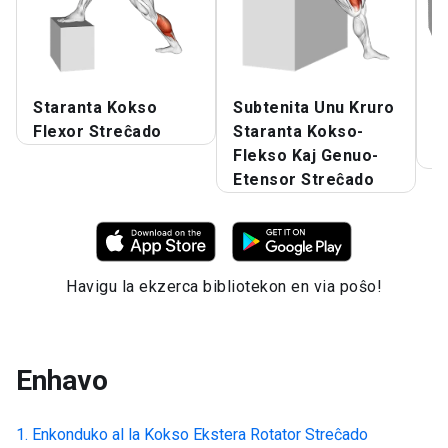
Staranta Kokso
Subtenita Unu Kruro
K
Flexor Streĉado
Staranta Kokso-
E
Flekso Kaj Genuo-
S
Etensor Streĉado
Havigu la ekzerca bibliotekon en via poŝo!
Enhavo
Enkonduko al la
Kokso Ekstera Rotator Streĉado