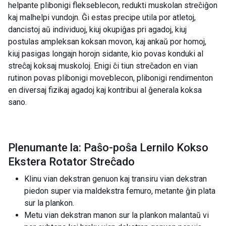
helpante plibonigi flekseblecon, redukti muskolan streĉiĝon
kaj malhelpi vundojn. Ĝi estas precipe utila por atletoj,
dancistoj aŭ individuoj, kiuj okupiĝas pri agadoj, kiuj
postulas ampleksan koksan movon, kaj ankaŭ por homoj,
kiuj pasigas longajn horojn sidante, kio povas konduki al
streĉaj koksaj muskoloj. Enigi ĉi tiun streĉadon en vian
rutinon povas plibonigi moveblecon, plibonigi rendimenton
en diversaj fizikaj agadoj kaj kontribui al ĝenerala koksa
sano.
Plenumante la: Paŝo-poŝa Lernilo Kokso
Ekstera Rotator Streĉado
Klinu vian dekstran genuon kaj transiru vian dekstran
piedon super via maldekstra femuro, metante ĝin plata
sur la plankon.
Metu vian dekstran manon sur la plankon malantaŭ vi