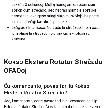
ĉirkaŭ 30 sekundoj. Multaj homoj emas reteni sian
spiron dum streĉado, sed nepras normale spiri por
permesi al oksigeno atingi viajn muskolojn, helpante
ilin malstreĉiĝi kaj streĉi pli efike.
Laŭgrada Intenseco: Ne trudu la streĉadon. Iom post
iom pliigu la streĉadon ĉiufoje kiam vi elspiras.
Komuna
Kokso Ekstera Rotator Streĉado
OFAQoj
Ĉu komencantoj povas fari la
Kokso
Ekstera Rotator Streĉado
?
Jes, komencantoj certe povas fari la ekzercadon de Hip
External Rotator Stretch. Ĝi estas simpla kaj efika ekzerco