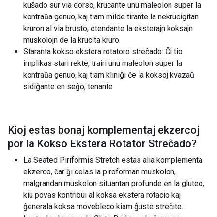
kuŝado sur via dorso, krucante unu maleolon super la
kontraŭa genuo, kaj tiam milde tirante la nekrucigitan
kruron al via brusto, etendante la eksterajn koksajn
muskolojn de la krucita kruro.
Staranta kokso ekstera rotatoro streĉado: Ĉi tio
implikas stari rekte, trairi unu maleolon super la
kontraŭa genuo, kaj tiam kliniĝi ĉe la koksoj kvazaŭ
sidiĝante en seĝo, tenante
Kioj estas bonaj komplementaj ekzercoj
por la
Kokso Ekstera Rotator Streĉado
?
La Seated Piriformis Stretch estas alia komplementa
ekzerco, ĉar ĝi celas la piroforman muskolon,
malgrandan muskolon situantan profunde en la gluteo,
kiu povas kontribui al koksa ekstera rotacio kaj
ĝenerala koksa movebleco kiam ĝuste streĉite.