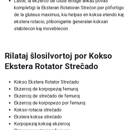
Laste, la ekzerco de Glute Bridge ankaŭ povas
kompletigi la Eksteran Rotatoran Streĉon per plifortigo
de la gluteus maximus, kiu helpas en koksa etendo kaj
ekstera rotacio, plibonigante ĝeneralan koksan
stabilecon kaj moveblecon.
Rilataj ŝlosilvortoj por
Kokso
Ekstera Rotator Streĉado
Kokso Ekstera Rotator Streĉado
Ekzercoj de korpopezaj femuroj
Ekzercoj de streĉado de femuroj
Ekzercoj de korpopezo por femuroj
Kokso-rotacia streĉado
Ekstera koksa streĉado
Korpopezaj koksaj ekzercoj