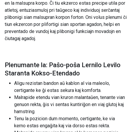
en la malsupra korpo. Ĉi tiu ekzerco estas precipe utila por
atletoj, entuziasmuloj pri taŭgeco kaj individuoj serĉantaj
plibonigi sian malsupran korpon forton. Oni volus plenumi ĉi
tiun ekzercon por plifortigi sian sportan agadon, helpi en
preventado de vundoj kaj plibonigi funkciajn movadojn en
ĉiutagaj agadoj.
Plenumante la: Paŝo-poŝa Lernilo Levilo
Staranta Kokso-Etendado
Aligu rezistan bandon aŭ kablon al via maleolo,
certigante ke ĝi estas sekura kaj komforta.
Malrapide etendu vian kruron malantaŭen, tenante vian
genuon rekta, ĝis vi sentas kuntiriĝon en viaj glutoj kaj
hamstring.
Tenu la pozicion dum momento, certigante, ke via
kerno estas engaĝita kaj via dorso estas rekta.