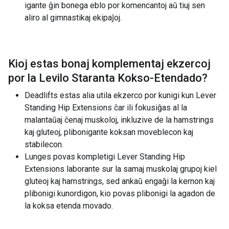
igante ĝin bonega eblo por komencantoj aŭ tiuj sen
aliro al gimnastikaj ekipaĵoj.
Kioj estas bonaj komplementaj ekzercoj
por la
Levilo Staranta Kokso-Etendado
?
Deadlifts estas alia utila ekzerco por kunigi kun Lever
Standing Hip Extensions ĉar ili fokusiĝas al la
malantaŭaj ĉenaj muskoloj, inkluzive de la hamstrings
kaj gluteoj, plibonigante koksan moveblecon kaj
stabilecon.
Lunges povas kompletigi Lever Standing Hip
Extensions laborante sur la samaj muskolaj grupoj kiel
gluteoj kaj hamstrings, sed ankaŭ engaĝi la kernon kaj
plibonigi kunordigon, kio povas plibonigi la agadon de
la koksa etenda movado.