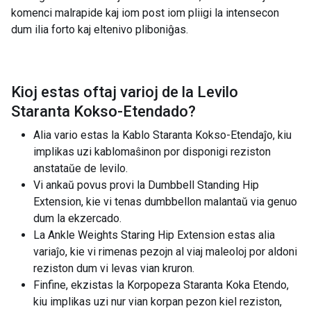
komenci malrapide kaj iom post iom pliigi la intensecon
dum ilia forto kaj eltenivo pliboniĝas.
Kioj estas oftaj varioj de la
Levilo
Staranta Kokso-Etendado
?
Alia vario estas la Kablo Staranta Kokso-Etendaĵo, kiu
implikas uzi kablomaŝinon por disponigi reziston
anstataŭe de levilo.
Vi ankaŭ povus provi la Dumbbell Standing Hip
Extension, kie vi tenas dumbbellon malantaŭ via genuo
dum la ekzercado.
La Ankle Weights Staring Hip Extension estas alia
variaĵo, kie vi rimenas pezojn al viaj maleoloj por aldoni
reziston dum vi levas vian kruron.
Finfine, ekzistas la Korpopeza Staranta Koka Etendo,
kiu implikas uzi nur vian korpan pezon kiel reziston,