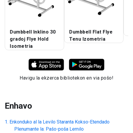
Dumbbell Inklino 30
Dumbbell Flat Flye
L
gradoj Flye Hold
Tenu Izometria
Isometria
Havigu la ekzerca bibliotekon en via poŝo!
Enhavo
Enkonduko al la
Levilo Staranta Kokso-Etendado
Plenumante la: Paŝo-poŝa Lernilo