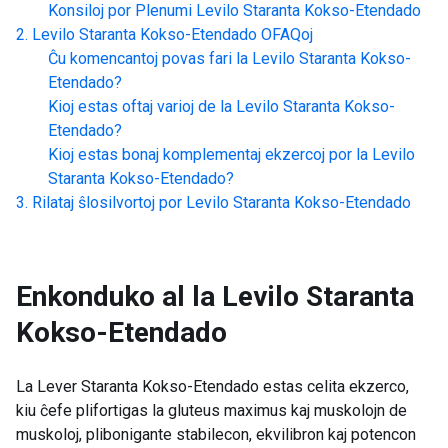
Konsiloj por Plenumi
Levilo Staranta Kokso-Etendado
Levilo Staranta Kokso-Etendado
OFAQoj
Ĉu komencantoj povas fari la
Levilo Staranta Kokso-
Etendado
?
Kioj estas oftaj varioj de la
Levilo Staranta Kokso-
Etendado
?
Kioj estas bonaj komplementaj ekzercoj por la
Levilo
Staranta Kokso-Etendado
?
Rilataj ŝlosilvortoj por
Levilo Staranta Kokso-Etendado
Enkonduko al la
Levilo Staranta
Kokso-Etendado
La Lever Staranta Kokso-Etendado estas celita ekzerco,
kiu ĉefe plifortigas la gluteus maximus kaj muskolojn de
muskoloj, plibonigante stabilecon, ekvilibron kaj potencon