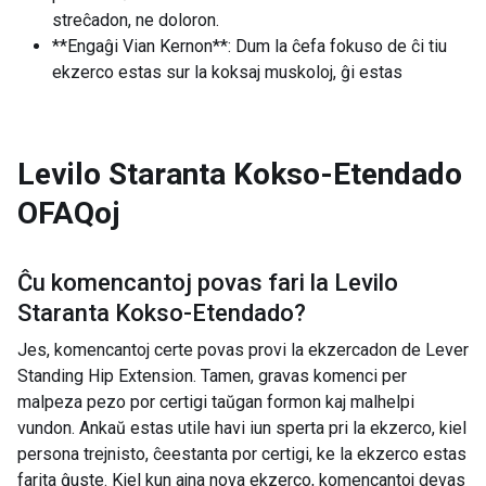
streĉadon, ne doloron.
**Engaĝi Vian Kernon**: Dum la ĉefa fokuso de ĉi tiu
ekzerco estas sur la koksaj muskoloj, ĝi estas
Levilo Staranta Kokso-Etendado
OFAQoj
Ĉu komencantoj povas fari la
Levilo
Staranta Kokso-Etendado
?
Jes, komencantoj certe povas provi la ekzercadon de Lever
Standing Hip Extension. Tamen, gravas komenci per
malpeza pezo por certigi taŭgan formon kaj malhelpi
vundon. Ankaŭ estas utile havi iun sperta pri la ekzerco, kiel
persona trejnisto, ĉeestanta por certigi, ke la ekzerco estas
farita ĝuste. Kiel kun ajna nova ekzerco, komencantoj devas