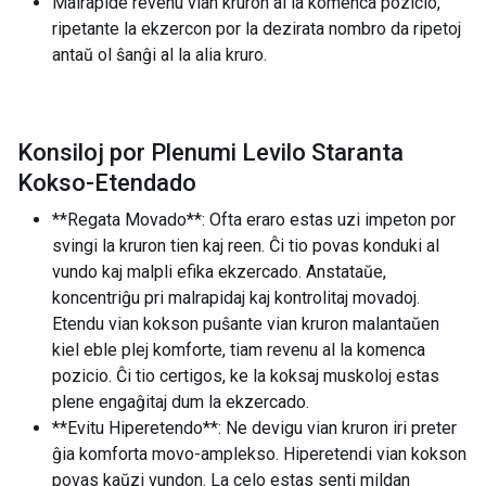
Malrapide revenu vian kruron al la komenca pozicio,
ripetante la ekzercon por la dezirata nombro da ripetoj
antaŭ ol ŝanĝi al la alia kruro.
Konsiloj por Plenumi Levilo Staranta
Kokso-Etendado
**Regata Movado**: Ofta eraro estas uzi impeton por
svingi la kruron tien kaj reen. Ĉi tio povas konduki al
vundo kaj malpli efika ekzercado. Anstataŭe,
koncentriĝu pri malrapidaj kaj kontrolitaj movadoj.
Etendu vian kokson puŝante vian kruron malantaŭen
kiel eble plej komforte, tiam revenu al la komenca
pozicio. Ĉi tio certigos, ke la koksaj muskoloj estas
plene engaĝitaj dum la ekzercado.
**Evitu Hiperetendo**: Ne devigu vian kruron iri preter
ĝia komforta movo-amplekso. Hiperetendi vian kokson
povas kaŭzi vundon. La celo estas senti mildan