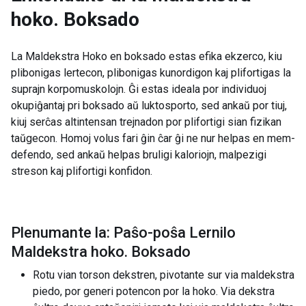
hoko. Boksado
La Maldekstra Hoko en boksado estas efika ekzerco, kiu
plibonigas lertecon, plibonigas kunordigon kaj plifortigas la
suprajn korpomuskolojn. Ĝi estas ideala por individuoj
okupiĝantaj pri boksado aŭ luktosporto, sed ankaŭ por tiuj,
kiuj serĉas altintensan trejnadon por plifortigi sian fizikan
taŭgecon. Homoj volus fari ĝin ĉar ĝi ne nur helpas en mem-
defendo, sed ankaŭ helpas bruligi kaloriojn, malpezigi
streson kaj plifortigi konfidon.
Plenumante la: Paŝo-poŝa Lernilo
Maldekstra hoko. Boksado
Rotu vian torson dekstren, pivotante sur via maldekstra
piedo, por generi potencon por la hoko. Via dekstra