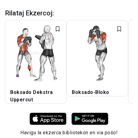
Rilataj Ekzercoj
:
Boksado Dekstra
Boksado-Bloko
B
Uppercut
H
Havigu la ekzerca bibliotekon en via poŝo!