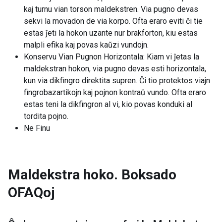
kaj turnu vian torson maldekstren. Via pugno devas
sekvi la movadon de via korpo. Ofta eraro eviti ĉi tie
estas ĵeti la hokon uzante nur brakforton, kiu estas
malpli efika kaj povas kaŭzi vundojn.
Konservu Vian Pugnon Horizontala: Kiam vi ĵetas la
maldekstran hokon, via pugno devas esti horizontala,
kun via dikfingro direktita supren. Ĉi tio protektos viajn
fingrobazartikojn kaj pojnon kontraŭ vundo. Ofta eraro
estas teni la dikfingron al vi, kio povas konduki al
tordita pojno.
Ne Finu
Maldekstra hoko. Boksado
OFAQoj