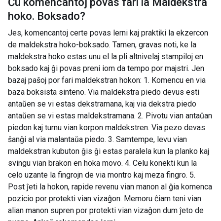
Ĉu komencantoj povas fari la
Maldekstra
hoko. Boksado
?
Jes, komencantoj certe povas lerni kaj praktiki la ekzercon
de maldekstra hoko-boksado. Tamen, gravas noti, ke la
maldekstra hoko estas unu el la pli altnivelaj stampiloj en
boksado kaj ĝi povas preni iom da tempo por majstri. Jen
bazaj paŝoj por fari maldekstran hokon: 1. Komencu en via
baza boksista sinteno. Via maldekstra piedo devus esti
antaŭen se vi estas dekstramana, kaj via dekstra piedo
antaŭen se vi estas maldekstramana. 2. Pivotu vian antaŭan
piedon kaj turnu vian korpon maldekstren. Via pezo devas
ŝanĝi al via malantaŭa piedo. 3. Samtempe, levu vian
maldekstran kubuton ĝis ĝi estas paralela kun la planko kaj
svingu vian brakon en hoka movo. 4. Celu konekti kun la
celo uzante la fingrojn de via montro kaj meza fingro. 5.
Post ĵeti la hokon, rapide revenu vian manon al ĝia komenca
pozicio por protekti vian vizaĝon. Memoru ĉiam teni vian
alian manon supren por protekti vian vizaĝon dum ĵeto de