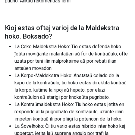
pugno. Ankaŭ rekomendas lerni
Kioj estas oftaj varioj de la
Maldekstra
hoko. Boksado
?
La Ĉeko Maldekstra Hoko: Tio estas defenda hoko
ĵetita moviĝante malantaŭen aŭ for de kontraŭulo, ofte
uzata por teni ilin malproksime aŭ por rebati ilian
antaŭen movadon.
La Korpo-Maldekstra Hoko: Anstataŭ celado de la
kapo de la kontraŭulo, tiu hoko estas direktita kontraŭ
la korpo, kutime la ripoj aŭ hepato, por eluzi
kontraŭulon aŭ starigi por knokaŭta pugnbato.
La Kontraŭmaldekstra Hoko: Tiu hoko estas ĵetita en
respondo al la pugnobato de kontraŭulo, uzante ilian
impeton kontraŭ ili por pliigi la potencon de la hoko.
La Ŝovelhoko: Ĉi tiu vario estas hibrido inter hoko kaj
uppercut, ĵetita laŭ suprena angulo por trafi la