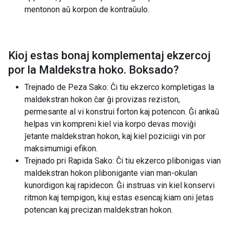
mentonon aŭ korpon de kontraŭulo.
Kioj estas bonaj komplementaj ekzercoj
por la
Maldekstra hoko. Boksado
?
Trejnado de Peza Sako: Ĉi tiu ekzerco kompletigas la
maldekstran hokon ĉar ĝi provizas reziston,
permesante al vi konstrui forton kaj potencon. Ĝi ankaŭ
helpas vin kompreni kiel via korpo devas moviĝi
ĵetante maldekstran hokon, kaj kiel poziciigi vin por
maksimumigi efikon.
Trejnado pri Rapida Sako: Ĉi tiu ekzerco plibonigas vian
maldekstran hokon plibonigante vian man-okulan
kunordigon kaj rapidecon. Ĝi instruas vin kiel konservi
ritmon kaj tempigon, kiuj estas esencaj kiam oni ĵetas
potencan kaj precizan maldekstran hokon.