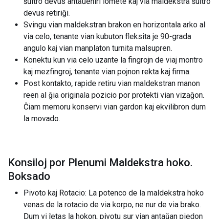
ŝultro devus antaŭeniri iomete kaj via maldekstra ŝultro
devus retiriĝi.
Svingu vian maldekstran brakon en horizontala arko al
via celo, tenante vian kubuton fleksita je 90-grada
angulo kaj vian manplaton turnita malsupren.
Konektu kun via celo uzante la fingrojn de viaj montro
kaj mezfingroj, tenante vian pojnon rekta kaj firma.
Post kontakto, rapide retiru vian maldekstran manon
reen al ĝia originala pozicio por protekti vian vizaĝon.
Ĉiam memoru konservi vian gardon kaj ekvilibron dum
la movado.
Konsiloj por Plenumi Maldekstra hoko.
Boksado
Pivoto kaj Rotacio: La potenco de la maldekstra hoko
venas de la rotacio de via korpo, ne nur de via brako.
Dum vi ĵetas la hokon, pivotu sur vian antaŭan piedon