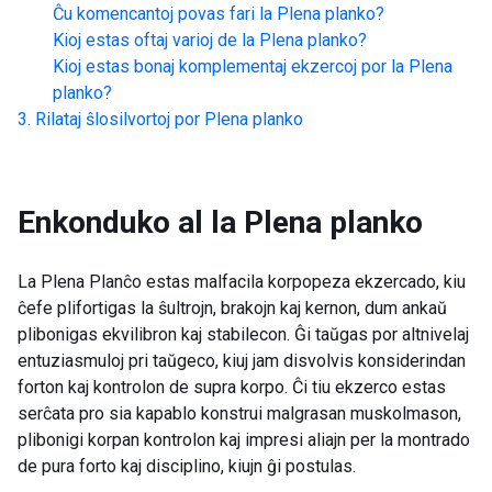
Ĉu komencantoj povas fari la
Plena planko
?
Kioj estas oftaj varioj de la
Plena planko
?
Kioj estas bonaj komplementaj ekzercoj por la
Plena
planko
?
Rilataj ŝlosilvortoj por
Plena planko
Enkonduko al la
Plena planko
La Plena Planĉo estas malfacila korpopeza ekzercado, kiu
ĉefe plifortigas la ŝultrojn, brakojn kaj kernon, dum ankaŭ
plibonigas ekvilibron kaj stabilecon. Ĝi taŭgas por altnivelaj
entuziasmuloj pri taŭgeco, kiuj jam disvolvis konsiderindan
forton kaj kontrolon de supra korpo. Ĉi tiu ekzerco estas
serĉata pro sia kapablo konstrui malgrasan muskolmason,
plibonigi korpan kontrolon kaj impresi aliajn per la montrado
de pura forto kaj disciplino, kiujn ĝi postulas.