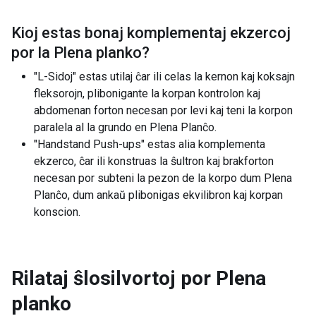
Kioj estas bonaj komplementaj ekzercoj
por la
Plena planko
?
"L-Sidoj" estas utilaj ĉar ili celas la kernon kaj koksajn
fleksorojn, plibonigante la korpan kontrolon kaj
abdomenan forton necesan por levi kaj teni la korpon
paralela al la grundo en Plena Planĉo.
"Handstand Push-ups" estas alia komplementa
ekzerco, ĉar ili konstruas la ŝultron kaj brakforton
necesan por subteni la pezon de la korpo dum Plena
Planĉo, dum ankaŭ plibonigas ekvilibron kaj korpan
konscion.
Rilataj ŝlosilvortoj por
Plena
planko