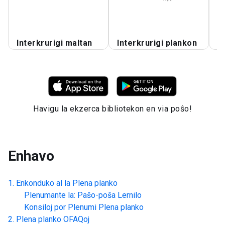
Interkrurigi maltan
Interkrurigi plankon
P
Havigu la ekzerca bibliotekon en via poŝo!
Enhavo
Enkonduko al la
Plena planko
Plenumante la: Paŝo-poŝa Lernilo
Konsiloj por Plenumi
Plena planko
Plena planko
OFAQoj