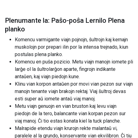
Plenumante la: Paŝo-poŝa Lernilo Plena
planko
Komencu varmigante viajn pojnojn, ŝultrojn kaj kernajn
muskolojn por prepari ilin por la intensa trejnado, kiun
postulas plena planko.
Komencu en puŝa pozicio. Metu viajn manojn iomete pli
larĝe ol la ŝultrolarĝon aparte, fingrojn indikante
antaŭen, kaj viajn piedojn kune.
Klinu vian korpon antaŭen por movi vian pezon sur viajn
manojn tenante viajn brakojn rektaj. Viaj ŝultroj devas
esti super aŭ iomete antaŭ viaj manoj.
Metu viajn genuojn en vian bruston kaj levu viajn
piedojn de la tero, balancante vian korpan pezon sur
viaj manoj. Ĉi tio estas konata kiel la tuck planche.
Malrapide etendu viajn krurojn rekte malantaŭ vi,
paralele al la grundo, konservante vian ekvilibron. Ĉi tiu