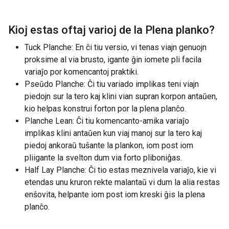
Kioj estas oftaj varioj de la
Plena planko
?
Tuck Planche: En ĉi tiu versio, vi tenas viajn genuojn
proksime al via brusto, igante ĝin iomete pli facila
variaĵo por komencantoj praktiki.
Pseŭdo Planche: Ĉi tiu variado implikas teni viajn
piedojn sur la tero kaj klini vian supran korpon antaŭen,
kio helpas konstrui forton por la plena planĉo.
Planche Lean: Ĉi tiu komencanto-amika variaĵo
implikas klini antaŭen kun viaj manoj sur la tero kaj
piedoj ankoraŭ tuŝante la plankon, iom post iom
pliigante la svelton dum via forto pliboniĝas.
Half Lay Planche: Ĉi tio estas meznivela variaĵo, kie vi
etendas unu kruron rekte malantaŭ vi dum la alia restas
enŝovita, helpante iom post iom kreski ĝis la plena
planĉo.