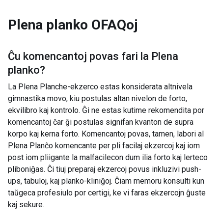
Plena planko
OFAQoj
Ĉu komencantoj povas fari la
Plena
planko
?
La Plena Planche-ekzerco estas konsiderata altnivela
gimnastika movo, kiu postulas altan nivelon de forto,
ekvilibro kaj kontrolo. Ĝi ne estas kutime rekomendita por
komencantoj ĉar ĝi postulas signifan kvanton de supra
korpo kaj kerna forto. Komencantoj povas, tamen, labori al
Plena Planĉo komencante per pli facilaj ekzercoj kaj iom
post iom pliigante la malfacilecon dum ilia forto kaj lerteco
pliboniĝas. Ĉi tiuj preparaj ekzercoj povus inkluzivi push-
ups, tabuloj, kaj planko-kliniĝoj. Ĉiam memoru konsulti kun
taŭgeca profesiulo por certigi, ke vi faras ekzercojn ĝuste
kaj sekure.