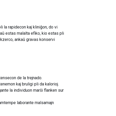
la rapidecon kaj kliniĝon, do vi
ŭ estas malalta efiko, kio estas pli
a ekzerco, ankaŭ gravas konservi
ntensecon de la trejnado.
enemon kaj bruligi pli da kalorioj.
gante la individuon marŝi flanken sur
, samtempe laborante malsamajn