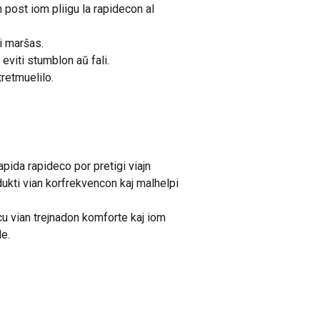
 post iom pliigu la rapidecon al
vi marŝas.
eviti stumblon aŭ fali.
tretmuelilo.
pida rapideco por pretigi viajn
ukti vian korfrekvencon kaj malhelpi
u vian trejnadon komforte kaj iom
de.