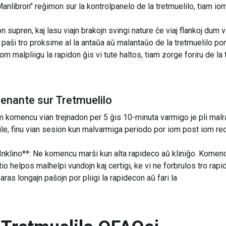
nlibron" reĝimon sur la kontrolpanelo de la tretmuelilo, tiam iom
 supren, kaj lasu viajn brakojn svingi nature ĉe viaj flankoj dum 
 paŝi tro proksime al la antaŭa aŭ malantaŭo de la tretmuelilo por 
iom malpliigu la rapidon ĝis vi tute haltos, tiam zorge foriru de la 
enante sur Tretmuelilo
 komencu vian trejnadon per 5 ĝis 10-minuta varmigo je pli malra
le, finu vian sesion kun malvarmiga periodo por iom post iom red
Inklino**: Ne komencu marŝi kun alta rapideco aŭ kliniĝo. Komenc
tio helpos malhelpi vundojn kaj certigi, ke vi ne forbrulos tro rapi
aras longajn paŝojn por pliigi la rapidecon aŭ fari la