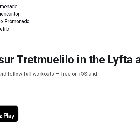
romenado
mencantoj
ilo Promenado
lilo
ur Tretmuelilo in the Lyfta 
and follow full workouts — free on iOS and