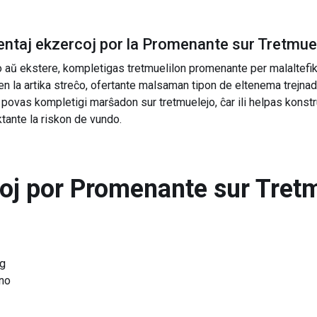
ntaj ekzercoj por la
Promenante sur Tretmuel
o aŭ ekstere, kompletigas tretmuelilon promenante per malaltefi
sen la artika streĉo, ofertante malsaman tipon de eltenema trejnad
ŭ povas kompletigi marŝadon sur tretmuelejo, ĉar ili helpas konstr
tante la riskon de vundo.
toj por
Promenante sur Tretm
ng
no