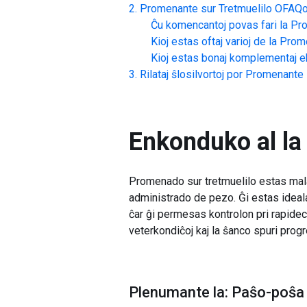
Promenante sur Tretmuelilo
OFAQo
Ĉu komencantoj povas fari la
Pro
Kioj estas oftaj varioj de la
Prome
Kioj estas bonaj komplementaj ek
Rilataj ŝlosilvortoj por
Promenante s
Enkonduko al la
Promenado sur tretmuelilo estas mala
administrado de pezo. Ĝi estas ideala
ĉar ĝi permesas kontrolon pri rapideco
veterkondiĉoj kaj la ŝanco spuri progr
Plenumante la: Paŝo-poŝa 