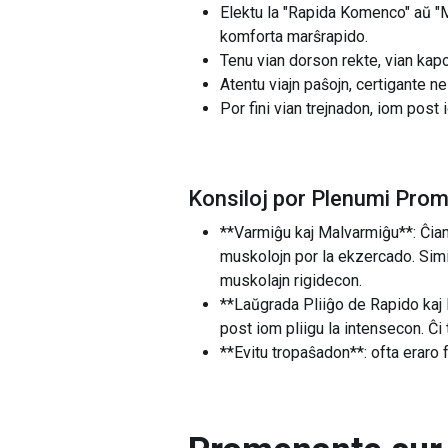
Elektu la "Rapida Komenco" aŭ "Ma
komforta marŝrapido.
Tenu vian dorson rekte, vian kapon
Atentu viajn paŝojn, certigante ne
Por fini vian trejnadon, iom post 
Konsiloj por Plenumi Prom
**Varmiĝu kaj Malvarmiĝu**: Ĉiam
muskolojn por la ekzercado. Simi
muskolajn rigidecon.
**Laŭgrada Pliiĝo de Rapido kaj 
post iom pliigu la intensecon. Ĉi 
**Evitu tropaŝadon**: ofta eraro f