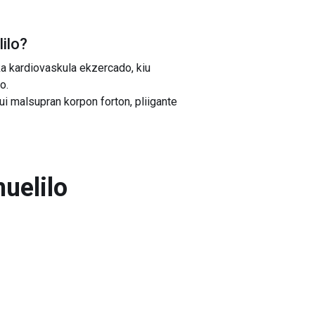
ilo
?
ka kardiovaskula ekzercado, kiu
o.
ui malsupran korpon forton, pliigante
uelilo