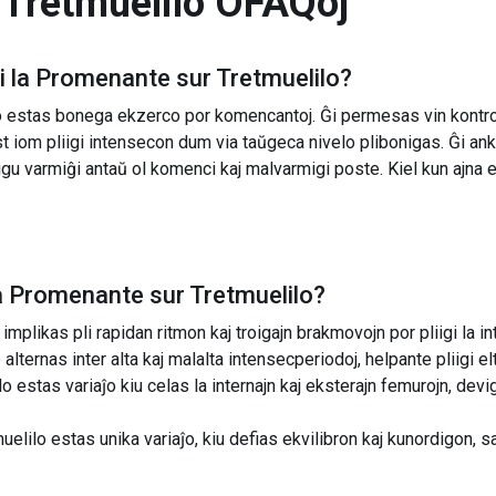
Tretmuelilo
OFAQoj
 la
Promenante sur Tretmuelilo
?
estas bonega ekzerco por komencantoj. Ĝi permesas vin kontroli 
iom pliigi intensecon dum via taŭgeca nivelo plibonigas. Ĝi anka
certigu varmiĝi antaŭ ol komenci kaj malvarmigi poste. Kiel kun ajn
a
Promenante sur Tretmuelilo
?
mplikas pli rapidan ritmon kaj troigajn brakmovojn por pliigi la i
alternas inter alta kaj malalta intensecperiodoj, helpante pliigi elt
 estas variaĵo kiu celas la internajn kaj eksterajn femurojn, devi
elilo estas unika variaĵo, kiu defias ekvilibron kaj kunordigon