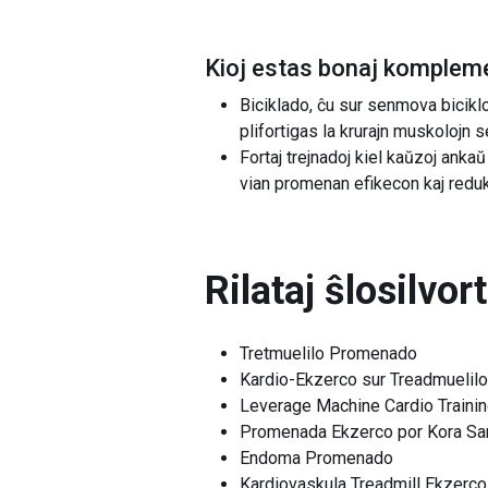
Kioj estas bonaj kompleme
Biciklado, ĉu sur senmova bicikl
plifortigas la krurajn muskolojn 
Fortaj trejnadoj kiel kaŭzoj anka
vian promenan efikecon kaj reduk
Rilataj ŝlosilvor
Tretmuelilo Promenado
Kardio-Ekzerco sur Treadmuelilo
Leverage Machine Cardio Traini
Promenada Ekzerco por Kora Sa
Endoma Promenado
Kardiovaskula Treadmill Ekzerco