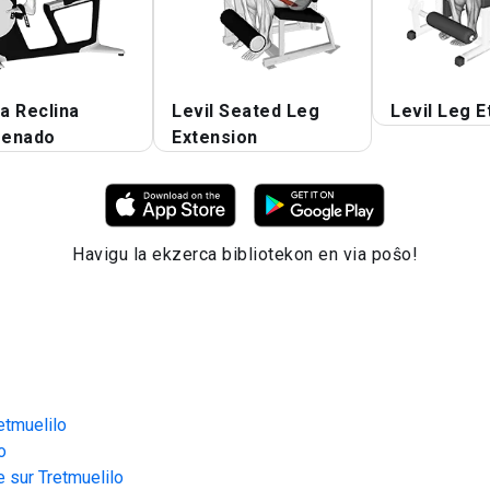
la Reclina
Levil Seated Leg
Levil Leg 
enado
Extension
Havigu la ekzerca bibliotekon en via poŝo!
etmuelilo
o
 sur Tretmuelilo