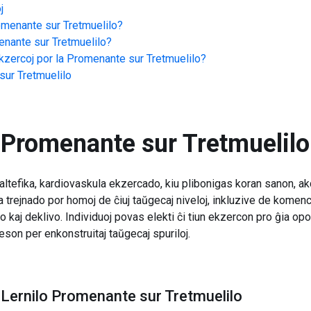
j
menante sur Tretmuelilo
?
nante sur Tretmuelilo
?
zercoj por la
Promenante sur Tretmuelilo
?
ur Tretmuelilo
Promenante sur Tretmuelilo
ltefika, kardiovaskula ekzercado, kiu plibonigas koran sanon, ak
 trejnado por homoj de ĉiuj taŭgecaj niveloj, inkluzive de komenca
 kaj deklivo. Individuoj povas elekti ĉi tiun ekzercon pro ĝia opo
eson per enkonstruitaj taŭgecaj spuriloj.
Lernilo Promenante sur Tretmuelilo