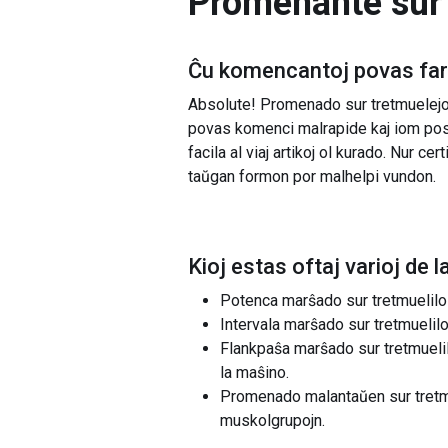
Promenante sur 
Ĉu komencantoj povas fari
Absolute! Promenado sur tretmuelejo 
povas komenci malrapide kaj iom post 
facila al viaj artikoj ol kurado. Nur 
taŭgan formon por malhelpi vundon.
Kioj estas oftaj varioj de l
Potenca marŝado sur tretmuelilo i
Intervala marŝado sur tretmuelilo 
Flankpaŝa marŝado sur tretmuelilo
la maŝino.
Promenado malantaŭen sur tretmu
muskolgrupojn.