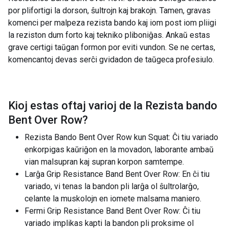
por plifortigi la dorson, ŝultrojn kaj brakojn. Tamen, gravas
komenci per malpeza rezista bando kaj iom post iom pliigi
la reziston dum forto kaj tekniko pliboniĝas. Ankaŭ estas
grave certigi taŭgan formon por eviti vundon. Se ne certas,
komencantoj devas serĉi gvidadon de taŭgeca profesiulo.
Kioj estas oftaj varioj de la
Rezista bando
Bent Over Row
?
Rezista Bando Bent Over Row kun Squat: Ĉi tiu variado
enkorpigas kaŭriĝon en la movadon, laborante ambaŭ
vian malsupran kaj supran korpon samtempe.
Larĝa Grip Resistance Band Bent Over Row: En ĉi tiu
variado, vi tenas la bandon pli larĝa ol ŝultrolarĝo,
celante la muskolojn en iomete malsama maniero.
Fermi Grip Resistance Band Bent Over Row: Ĉi tiu
variado implikas kapti la bandon pli proksime ol