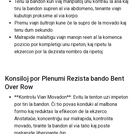
Tenu la bandon kun viaj manplatoj unu kontraŭ la alia kaj
tiru la bandon supren al via abdomeno, tenante viajn
kubutojn proksime al via korpo.
Premu viajn ŝultrojn kune ĉe la supro de la movado kaj
tenu dum sekundo.
Malrapide malaltigu viajn manojn reen al la komenca
pozicio por kompletigi unu ripeton, kaj ripetu la
ekzercon por la dezirata nombro da ripetoj.
Konsiloj por Plenumi Rezista bando Bent
Over Row
**Kontrolu Vian Movadon**: Evitu la tenton uzi impeton
por tiri la bandon. Ĉi tio povas konduki al malbona
formo kaj reduktas la efikecon de la ekzerco.
Anstataŭe, koncentriĝu sur malrapida, kontrolita
movado, tirante la bandon al via talio kaj poste
malrapide liberigante ĝin.