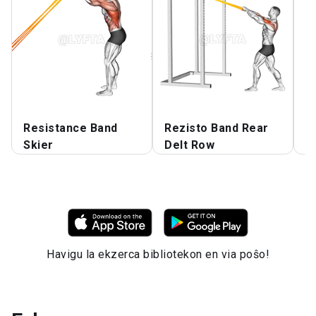
Resistance Band
Rezisto Band Rear
R
Skier
Delt Row
P
Havigu la ekzerca bibliotekon en via poŝo!