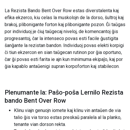
La Rezista Bando Bent Over Row estas diverstalenta kaj
efika ekzerco, kiu celas la muskolojn de la dorso, ŝultroj kaj
brakoj, plibonigante forton kaj plibonigante pozon. Ĝi taŭgas
por individuoj je ĉiuj taŭgecaj niveloj, de komencantoj ĝis
progresantoj, ĉar la intenseco povas esti facile ĝustigita
ŝanĝante la rezistan bandon. Individuoj povas elekti korpigi
ĉi tiun ekzercon en sian taŭgecan rutinon por ĝia oportuno,
ĉar ĝi povas esti farita ie ajn kun minimuma ekipaĵo, kaj por
ĝia kapablo antaŭenigi supran korpoforton kaj stabilecon.
Plenumante la: Paŝo-poŝa Lernilo Rezista
bando Bent Over Row
Klinu viajn genuojn iomete kaj klinu vin antaŭen de via
talio ĝis via torso estas preskaŭ paralela al la planko,
tenante vian dorson rekta.