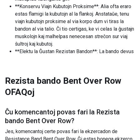
**Konservu Viajn Kubutojn Proksime**: Alia ofta eraro
estas flamigi la kubutojn al la flankoj. Anstataŭe, tenu
viajn kubutojn proksime al via korpo dum vi tiras la
bandon al via talio. Ĉi tio certigas, ke vi celas la ĝustajn
muskolojn kaj malhelpas nenecesan streĉon sur viaj
ŝultroj kaj kubutoj.
**Elektu la Ĝustan Rezistan Bandon**: La bando devus
Rezista bando Bent Over Row
OFAQoj
Ĉu komencantoj povas fari la
Rezista
bando Bent Over Row
?
Jes, komencantoj certe povas fari la ekzercadon de
Resistance Band Bent Over Row. Ĝi estas bonega ekzerco