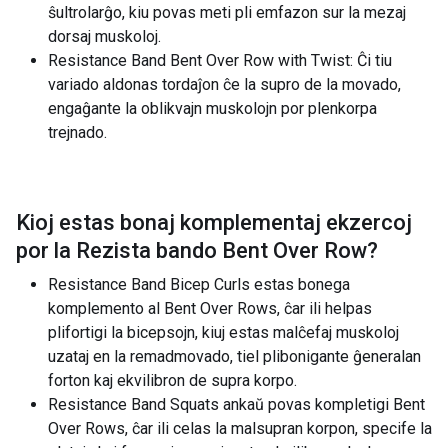
ŝultrolarĝo, kiu povas meti pli emfazon sur la mezaj
dorsaj muskoloj.
Resistance Band Bent Over Row with Twist: Ĉi tiu
variado aldonas tordaĵon ĉe la supro de la movado,
engaĝante la oblikvajn muskolojn por plenkorpa
trejnado.
Kioj estas bonaj komplementaj ekzercoj
por la
Rezista bando Bent Over Row
?
Resistance Band Bicep Curls estas bonega
komplemento al Bent Over Rows, ĉar ili helpas
plifortigi la bicepsojn, kiuj estas malĉefaj muskoloj
uzataj en la remadmovado, tiel plibonigante ĝeneralan
forton kaj ekvilibron de supra korpo.
Resistance Band Squats ankaŭ povas kompletigi Bent
Over Rows, ĉar ili celas la malsupran korpon, specife la