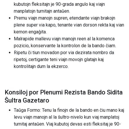
kubutojn fleksitajn je 90-grada angulo kaj viajn
manplatojn turnitajn antaŭen.
Premu viajn manojn supren, etendante viajn brakojn
plene super via kapo, tenante vian dorson rekta kaj vian
kernon engaĝita.
Malrapide mallevu viajn manojn reen al la komenca
pozicio, konservante la kontrolon de la bando ĉiam.
Ripetu ĉi tiun movadon por via dezirata nombro da
ripetoj, certigante teni viajn movojn glatajn kaj
kontrolitajn dum la ekzerco.
Konsiloj por Plenumi Rezista Bando Sidita
Ŝultra Gazetaro
Taŭga Formo: Tenu la finojn de la bando en ĉiu mano kaj
levu viajn manojn al la ŝultro-nivelo kun viaj manplatoj
turnitaj antaŭen. Viaj kubutoj devas esti fleksitaj je 90-