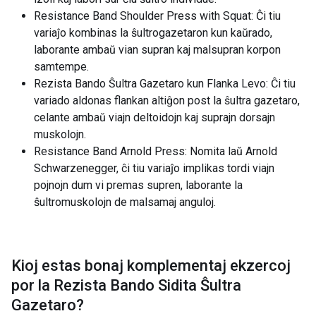
Resistance Band Shoulder Press with Squat: Ĉi tiu
variaĵo kombinas la ŝultrogazetaron kun kaŭrado,
laborante ambaŭ vian supran kaj malsupran korpon
samtempe.
Rezista Bando Ŝultra Gazetaro kun Flanka Levo: Ĉi tiu
variado aldonas flankan altiĝon post la ŝultra gazetaro,
celante ambaŭ viajn deltoidojn kaj suprajn dorsajn
muskolojn.
Resistance Band Arnold Press: Nomita laŭ Arnold
Schwarzenegger, ĉi tiu variaĵo implikas tordi viajn
pojnojn dum vi premas supren, laborante la
ŝultromuskolojn de malsamaj anguloj.
Kioj estas bonaj komplementaj ekzercoj
por la
Rezista Bando Sidita Ŝultra
Gazetaro
?