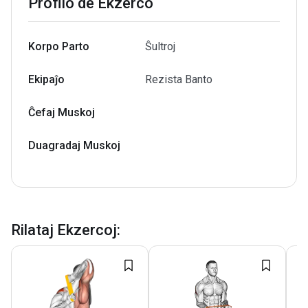
Profilo de Ekzerco
Korpo Parto
Ŝultroj
Ekipaĵo
Rezista Banto
Ĉefaj Muskoj
Duagradaj Muskoj
Rilataj Ekzercoj
: