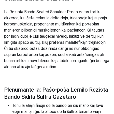
La Rezista Bando Seated Shoulder Press estas fortika
ekzerco, kiu ĉefe celas la deltoidojn, tricepsojn kaj suprajn
korpomuskolojn, proponante multflankan kaj porteblan
manieron plibonigi muskoltonon kaj paciencon. Ĝi taŭgas
por individuoj je ĉiuj taŭgecaj niveloj, inkluzive de tiuj kun
limigita spaco aŭ tiuj, kiuj preferas malaltefikajn trejnadojn.
Ĉi tiu ekzerco estas dezirinda ĉar ĝi ne nur plibonigas
supran korpoforton kaj pozon, sed ankaŭ antaŭenigas pli
bonan artikan moveblecon kaj stabilecon, igante ĝin bonega
aldono al iu ajn taŭgeca rutino.
Plenumante la: Paŝo-poŝa Lernilo Rezista
Bando Sidita Ŝultra Gazetaro
Tenu la aliajn finojn de la bando en ĉiu mano kaj levu
viajn manojn ĝis la alteco de la ŝultro, tenante viajn