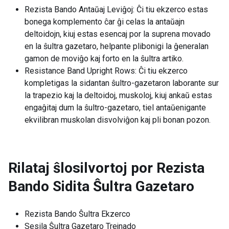
Rezista Bando Antaŭaj Leviĝoj: Ĉi tiu ekzerco estas
bonega komplemento ĉar ĝi celas la antaŭajn
deltoidojn, kiuj estas esencaj por la suprena movado
en la ŝultra gazetaro, helpante plibonigi la ĝeneralan
gamon de moviĝo kaj forto en la ŝultra artiko.
Resistance Band Upright Rows: Ĉi tiu ekzerco
kompletigas la sidantan ŝultro-gazetaron laborante sur
la trapezio kaj la deltoidoj, muskoloj, kiuj ankaŭ estas
engaĝitaj dum la ŝultro-gazetaro, tiel antaŭenigante
ekvilibran muskolan disvolviĝon kaj pli bonan pozon.
Rilataj ŝlosilvortoj por
Rezista
Bando Sidita Ŝultra Gazetaro
Rezista Bando Ŝultra Ekzerco
Sesila Ŝultra Gazetaro Trejnado