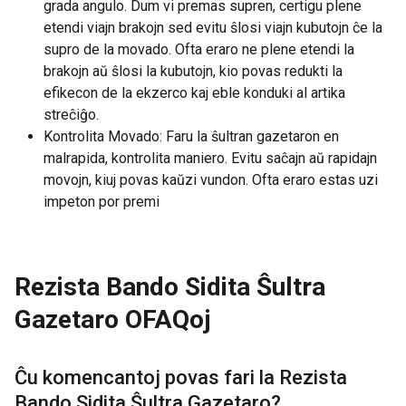
grada angulo. Dum vi premas supren, certigu plene
etendi viajn brakojn sed evitu ŝlosi viajn kubutojn ĉe la
supro de la movado. Ofta eraro ne plene etendi la
brakojn aŭ ŝlosi la kubutojn, kio povas redukti la
efikecon de la ekzerco kaj eble konduki al artika
streĉiĝo.
Kontrolita Movado: Faru la ŝultran gazetaron en
malrapida, kontrolita maniero. Evitu saĉajn aŭ rapidajn
movojn, kiuj povas kaŭzi vundon. Ofta eraro estas uzi
impeton por premi
Rezista Bando Sidita Ŝultra
Gazetaro
OFAQoj
Ĉu komencantoj povas fari la
Rezista
Bando Sidita Ŝultra Gazetaro
?