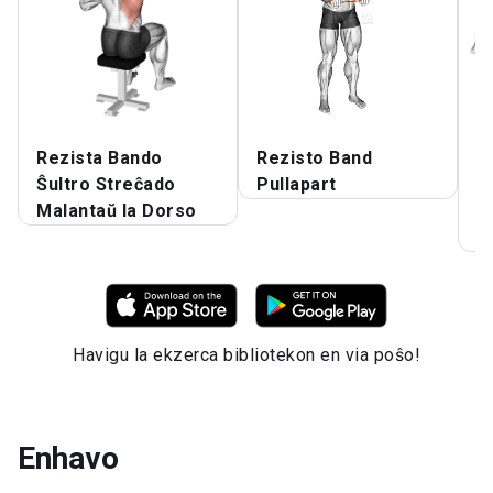
Rezista Bando
Rezisto Band
L
Ŝultro Streĉado
Pullapart
R
Malantaŭ la Dorso
U
G
Havigu la ekzerca bibliotekon en via poŝo!
Enhavo