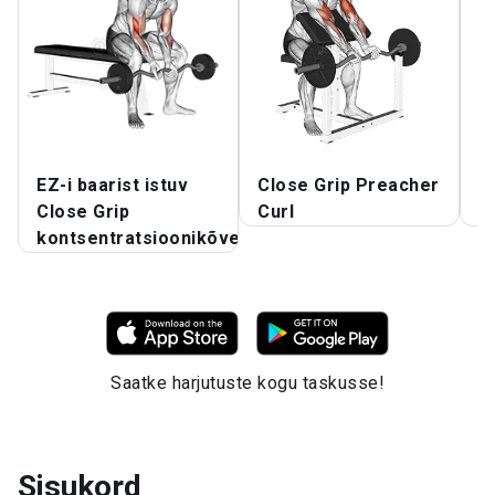
EZ-i baarist istuv
Close Grip Preacher
L
Close Grip
Curl
p
kontsentratsioonikõver
Saatke harjutuste kogu taskusse!
Sisukord