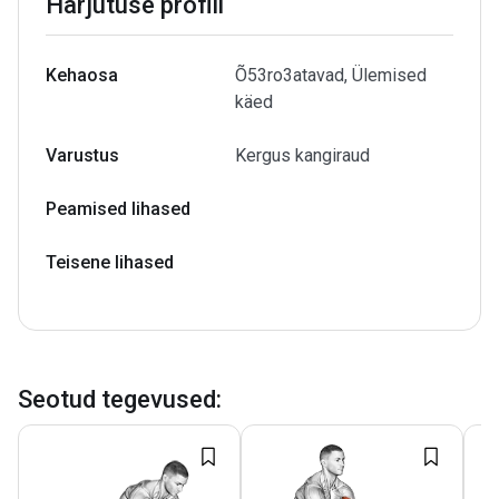
Harjutuse profiil
Kehaosa
Õ53ro3atavad, Ülemised
käed
Varustus
Kergus kangiraud
Peamised lihased
Teisene lihased
Seotud tegevused
: