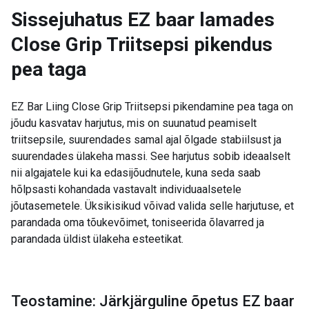
Sissejuhatus
EZ baar lamades
Close Grip Triitsepsi pikendus
pea taga
EZ Bar Liing Close Grip Triitsepsi pikendamine pea taga on
jõudu kasvatav harjutus, mis on suunatud peamiselt
triitsepsile, suurendades samal ajal õlgade stabiilsust ja
suurendades ülakeha massi. See harjutus sobib ideaalselt
nii algajatele kui ka edasijõudnutele, kuna seda saab
hõlpsasti kohandada vastavalt individuaalsetele
jõutasemetele. Üksikisikud võivad valida selle harjutuse, et
parandada oma tõukevõimet, toniseerida õlavarred ja
parandada üldist ülakeha esteetikat.
Teostamine: Järkjärguline õpetus EZ baar