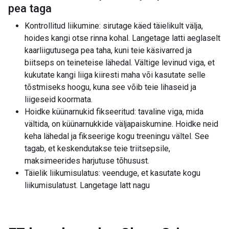
pea taga
Kontrollitud liikumine: sirutage käed täielikult välja,
hoides kangi otse rinna kohal. Langetage latti aeglaselt
kaarliigutusega pea taha, kuni teie käsivarred ja
biitseps on teineteise lähedal. Vältige levinud viga, et
kukutate kangi liiga kiiresti maha või kasutate selle
tõstmiseks hoogu, kuna see võib teie lihaseid ja
liigeseid koormata.
Hoidke küünarnukid fikseeritud: tavaline viga, mida
vältida, on küünarnukkide väljapaiskumine. Hoidke neid
keha lähedal ja fikseerige kogu treeningu vältel. See
tagab, et keskendutakse teie triitsepsile,
maksimeerides harjutuse tõhusust.
Täielik liikumisulatus: veenduge, et kasutate kogu
liikumisulatust. Langetage latt nagu