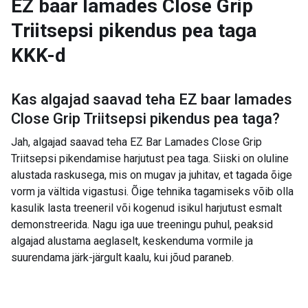
EZ baar lamades Close Grip
Triitsepsi pikendus pea taga
KKK-d
Kas algajad saavad teha
EZ baar lamades
Close Grip Triitsepsi pikendus pea taga
?
Jah, algajad saavad teha EZ Bar Lamades Close Grip
Triitsepsi pikendamise harjutust pea taga. Siiski on oluline
alustada raskusega, mis on mugav ja juhitav, et tagada õige
vorm ja vältida vigastusi. Õige tehnika tagamiseks võib olla
kasulik lasta treeneril või kogenud isikul harjutust esmalt
demonstreerida. Nagu iga uue treeningu puhul, peaksid
algajad alustama aeglaselt, keskenduma vormile ja
suurendama järk-järgult kaalu, kui jõud paraneb.