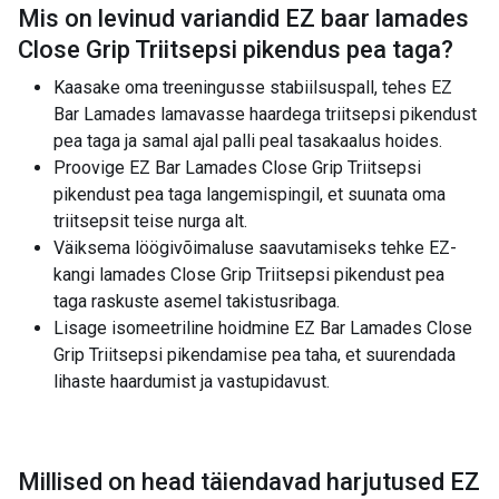
Mis on levinud variandid
EZ baar lamades
Close Grip Triitsepsi pikendus pea taga
?
Kaasake oma treeningusse stabiilsuspall, tehes EZ
Bar Lamades lamavasse haardega triitsepsi pikendust
pea taga ja samal ajal palli peal tasakaalus hoides.
Proovige EZ Bar Lamades Close Grip Triitsepsi
pikendust pea taga langemispingil, et suunata oma
triitsepsit teise nurga alt.
Väiksema löögivõimaluse saavutamiseks tehke EZ-
kangi lamades Close Grip Triitsepsi pikendust pea
taga raskuste asemel takistusribaga.
Lisage isomeetriline hoidmine EZ Bar Lamades Close
Grip Triitsepsi pikendamise pea taha, et suurendada
lihaste haardumist ja vastupidavust.
Millised on head täiendavad harjutused
EZ