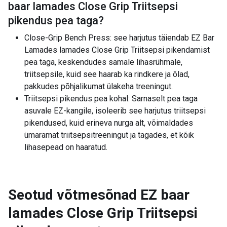
baar lamades Close Grip Triitsepsi
pikendus pea taga
?
Close-Grip Bench Press: see harjutus täiendab EZ Bar
Lamades lamades Close Grip Triitsepsi pikendamist
pea taga, keskendudes samale lihasrühmale,
triitsepsile, kuid see haarab ka rindkere ja õlad,
pakkudes põhjalikumat ülakeha treeningut.
Triitsepsi pikendus pea kohal: Sarnaselt pea taga
asuvale EZ-kangile, isoleerib see harjutus triitsepsi
pikendused, kuid erineva nurga alt, võimaldades
ümaramat triitsepsitreeningut ja tagades, et kõik
lihasepead on haaratud.
Seotud võtmesõnad
EZ baar
lamades Close Grip Triitsepsi