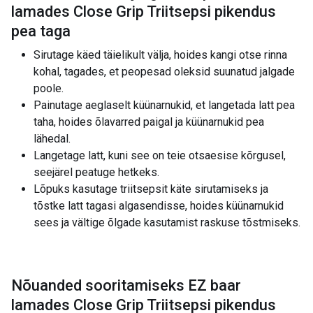
lamades Close Grip Triitsepsi pikendus
pea taga
Sirutage käed täielikult välja, hoides kangi otse rinna
kohal, tagades, et peopesad oleksid suunatud jalgade
poole.
Painutage aeglaselt küünarnukid, et langetada latt pea
taha, hoides õlavarred paigal ja küünarnukid pea
lähedal.
Langetage latt, kuni see on teie otsaesise kõrgusel,
seejärel peatuge hetkeks.
Lõpuks kasutage triitsepsit käte sirutamiseks ja
tõstke latt tagasi algasendisse, hoides küünarnukid
sees ja vältige õlgade kasutamist raskuse tõstmiseks.
Nõuanded sooritamiseks EZ baar
lamades Close Grip Triitsepsi pikendus