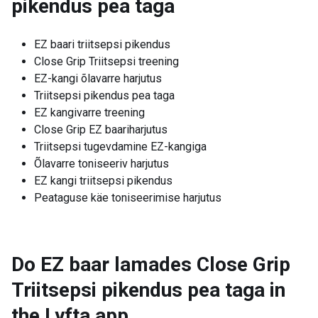
pikendus pea taga
EZ baari triitsepsi pikendus
Close Grip Triitsepsi treening
EZ-kangi õlavarre harjutus
Triitsepsi pikendus pea taga
EZ kangivarre treening
Close Grip EZ baariharjutus
Triitsepsi tugevdamine EZ-kangiga
Õlavarre toniseeriv harjutus
EZ kangi triitsepsi pikendus
Peataguse käe toniseerimise harjutus
Do EZ baar lamades Close Grip
Triitsepsi pikendus pea taga in
the Lyfta app