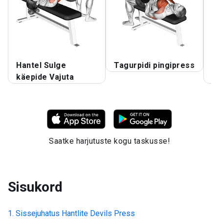
Hantel Sulge
Tagurpidi pingipress
H
käepide Vajuta
k
Saatke harjutuste kogu taskusse!
Sisukord
Sissejuhatus
Hantlite Devils Press