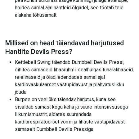
pea kohalt surumist lisage kummagi jalaga ettehüpe,
hoides samal ajal hantleid õlgadel, see töötab teie
alakeha tõhusamalt.
Millised on head täiendavad harjutused
Hantlite Devils Press
?
Kettlebell Swing täiendab Dumbbell Devils Pressi,
sihites sarnaseid lihasrühmi, sealhulgas tuharalihaseid,
reielihaseid ja õlad, edendades samal ajal
kardiovaskulaarset vastupidavust ja plahvatuslikku
jõudu.
Burpee on veel üks täiendav harjutus, kuna see
sisaldab sarnast kogu keha ja suure intensiivsusega
liikumismustrit, aidates suurendada
kardiorespiratoorset vormi ja lihaste vastupidavust,
sarnaselt Dumbbell Devils Pressiga.