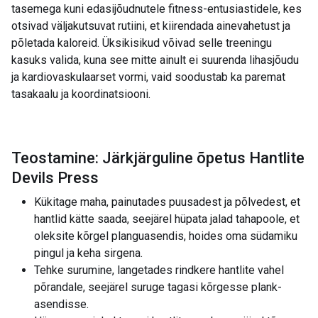
tasemega kuni edasijõudnutele fitness-entusiastidele, kes
otsivad väljakutsuvat rutiini, et kiirendada ainevahetust ja
põletada kaloreid. Üksikisikud võivad selle treeningu
kasuks valida, kuna see mitte ainult ei suurenda lihasjõudu
ja kardiovaskulaarset vormi, vaid soodustab ka paremat
tasakaalu ja koordinatsiooni.
Teostamine: Järkjärguline õpetus Hantlite
Devils Press
Kükitage maha, painutades puusadest ja põlvedest, et
hantlid kätte saada, seejärel hüpata jalad tahapoole, et
oleksite kõrgel planguasendis, hoides oma südamiku
pingul ja keha sirgena.
Tehke surumine, langetades rindkere hantlite vahel
põrandale, seejärel suruge tagasi kõrgesse plank-
asendisse.