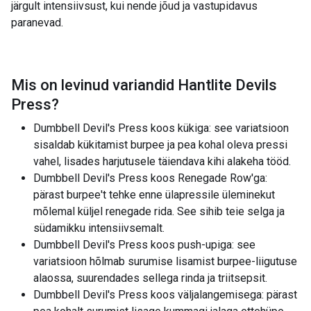
järgult intensiivsust, kui nende jõud ja vastupidavus
paranevad.
Mis on levinud variandid
Hantlite Devils
Press
?
Dumbbell Devil's Press koos kükiga: see variatsioon
sisaldab kükitamist burpee ja pea kohal oleva pressi
vahel, lisades harjutusele täiendava kihi alakeha tööd.
Dumbbell Devil's Press koos Renegade Row'ga:
pärast burpee't tehke enne ülapressile üleminekut
mõlemal küljel renegade rida. See sihib teie selga ja
südamikku intensiivsemalt.
Dumbbell Devil's Press koos push-upiga: see
variatsioon hõlmab surumise lisamist burpee-liigutuse
alaossa, suurendades sellega rinda ja triitsepsit.
Dumbbell Devil's Press koos väljalangemisega: pärast