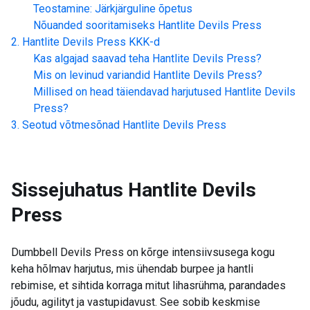
Teostamine: Järkjärguline õpetus
Nõuanded sooritamiseks
Hantlite Devils Press
Hantlite Devils Press
KKK-d
Kas algajad saavad teha
Hantlite Devils Press
?
Mis on levinud variandid
Hantlite Devils Press
?
Millised on head täiendavad harjutused
Hantlite Devils
Press
?
Seotud võtmesõnad
Hantlite Devils Press
Sissejuhatus
Hantlite Devils
Press
Dumbbell Devils Press on kõrge intensiivsusega kogu
keha hõlmav harjutus, mis ühendab burpee ja hantli
rebimise, et sihtida korraga mitut lihasrühma, parandades
jõudu, agilityt ja vastupidavust. See sobib keskmise