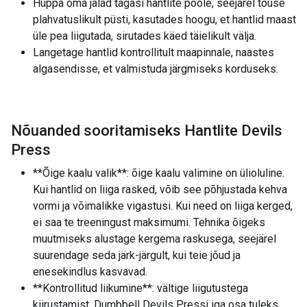
Hüppa oma jalad tagasi hantlite poole, seejärel tõuse
plahvatuslikult püsti, kasutades hoogu, et hantlid maast
üle pea liigutada, sirutades käed täielikult välja.
Langetage hantlid kontrollitult maapinnale, naastes
algasendisse, et valmistuda järgmiseks korduseks.
Nõuanded sooritamiseks Hantlite Devils
Press
**Õige kaalu valik**: õige kaalu valimine on ülioluline.
Kui hantlid on liiga rasked, võib see põhjustada kehva
vormi ja võimalikke vigastusi. Kui need on liiga kerged,
ei saa te treeningust maksimumi. Tehnika õigeks
muutmiseks alustage kergema raskusega, seejärel
suurendage seda järk-järgult, kui teie jõud ja
enesekindlus kasvavad.
**Kontrollitud liikumine**: vältige liigutustega
kiirustamist. Dumbbell Devils Pressi iga osa tuleks