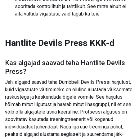
sooritada kontrollitult ja tahtlikult. See mitte ainult ei
aita vältida vigastusi, vaid tagab ka teie
Hantlite Devils Press
KKK-d
Kas algajad saavad teha
Hantlite Devils
Press
?
Jah, algajad saavad teha Dumbbell Devils Pressi harjutust,
kuid vigastuste vältimiseks on oluline alustada väiksemate
raskustega ja keskenduda õigele vormile. See harjutus
hõlmab mitut liigutust ja haarab mitut lihasgruppi, nii et see
võib olla algajatele üsna keeruline. Protsessi alguses on
soovitatav kasutada treeningtreenerit või kogenud
individuaalset juhendajat. Nagu iga uue treeningu puhul,
peaksid algajad alustama aeglaselt ja suurendama järk-