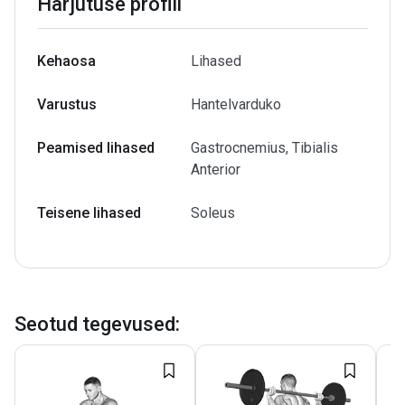
Harjutuse profiil
Kehaosa
Lihased
Varustus
Hantelvarduko
Peamised lihased
Gastrocnemius, Tibialis
Anterior
Teisene lihased
Soleus
Seotud tegevused
: