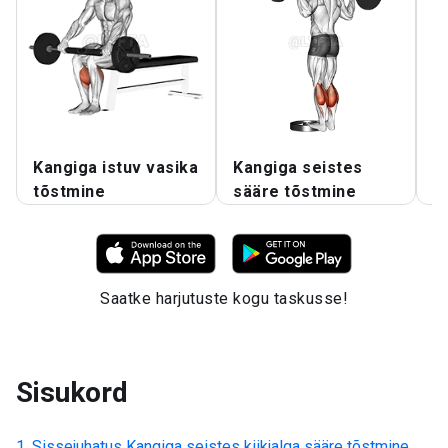
Kangiga istuv vasika
Kangiga seistes
K
tõstmine
sääre tõstmine
s
Saatke harjutuste kogu taskusse!
Sisukord
Sissejuhatus
Kangiga seistes kiikjalga sääre tõstmine