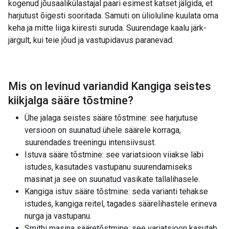
kogenud jõusaalikülastajal paari esimest katset jälgida, et
harjutust õigesti sooritada. Samuti on ülioluline kuulata oma
keha ja mitte liiga kiiresti suruda. Suurendage kaalu järk-
järgult, kui teie jõud ja vastupidavus paranevad.
Mis on levinud variandid
Kangiga seistes
kiikjalga sääre tõstmine
?
Ühe jalaga seistes sääre tõstmine: see harjutuse
versioon on suunatud ühele säärele korraga,
suurendades treeningu intensiivsust.
Istuva sääre tõstmine: see variatsioon viiakse läbi
istudes, kasutades vastupanu suurendamiseks
masinat ja see on suunatud vasikate tallalihasele.
Kangiga istuv sääre tõstmine: seda varianti tehakse
istudes, kangiga reitel, tagades säärelihastele erineva
nurga ja vastupanu.
Smithi masina sääretõstmine: see variatsioon kasutab