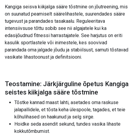
Kangiga seisva kiikjalga sääre tõstmine on jõutreening, mis
on suunatud peamiselt säärelihastele, suurendades sääre
tugevust ja parandades tasakaalu. Reguleeritava
intensiivsuse tõttu sobib see nii algajatele kui ka
edasijõudnud fitnessi harrastajatele. See harjutus on eriti
kasulik sportlastele või inimestele, kes soovivad
parandada oma jalgade jõudu ja stabiilsust, samuti tõstavad
vasikate lihastoonust ja definitsiooni.
Teostamine: Järkjärguline õpetus Kangiga
seistes kiikjalga sääre tõstmine
Tõstke kannad maast lahti, asetades oma raskuse
jalapallidele, et tõsta keha ülespoole, tagades, et teie
kõhulihased on haakunud ja selg sirge.
Hoidke seda asendit sekund, tundes vasika lihaste
kokkutõmbumist.