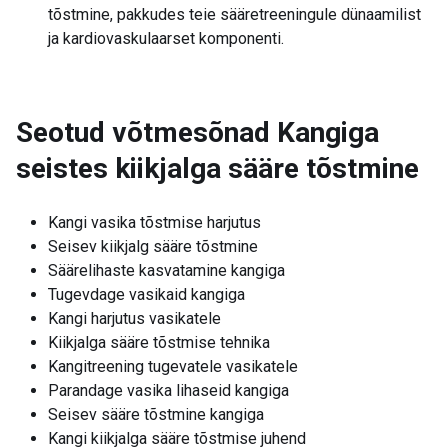
tõstmine, pakkudes teie sääretreeningule dünaamilist
ja kardiovaskulaarset komponenti.
Seotud võtmesõnad
Kangiga
seistes kiikjalga sääre tõstmine
Kangi vasika tõstmise harjutus
Seisev kiikjalg sääre tõstmine
Säärelihaste kasvatamine kangiga
Tugevdage vasikaid kangiga
Kangi harjutus vasikatele
Kiikjalga sääre tõstmise tehnika
Kangitreening tugevatele vasikatele
Parandage vasika lihaseid kangiga
Seisev sääre tõstmine kangiga
Kangi kiikjalga sääre tõstmise juhend