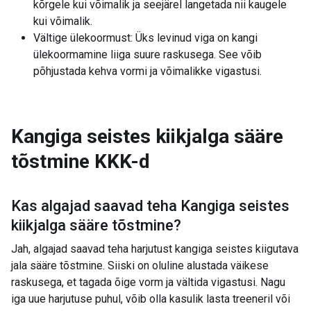
kõrgele kui võimalik ja seejärel langetada nii kaugele
kui võimalik.
Vältige ülekoormust: Üks levinud viga on kangi
ülekoormamine liiga suure raskusega. See võib
põhjustada kehva vormi ja võimalikke vigastusi.
Kangiga seistes kiikjalga sääre
tõstmine
KKK-d
Kas algajad saavad teha
Kangiga seistes
kiikjalga sääre tõstmine
?
Jah, algajad saavad teha harjutust kangiga seistes kiigutava
jala sääre tõstmine. Siiski on oluline alustada väikese
raskusega, et tagada õige vorm ja vältida vigastusi. Nagu
iga uue harjutuse puhul, võib olla kasulik lasta treeneril või