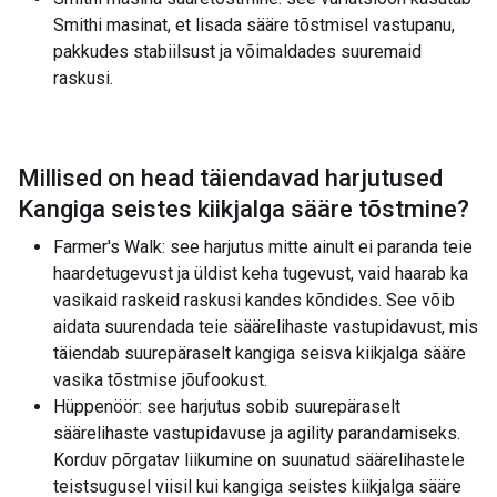
Smithi masinat, et lisada sääre tõstmisel vastupanu,
pakkudes stabiilsust ja võimaldades suuremaid
raskusi.
Millised on head täiendavad harjutused
Kangiga seistes kiikjalga sääre tõstmine
?
Farmer's Walk: see harjutus mitte ainult ei paranda teie
haardetugevust ja üldist keha tugevust, vaid haarab ka
vasikaid raskeid raskusi kandes kõndides. See võib
aidata suurendada teie säärelihaste vastupidavust, mis
täiendab suurepäraselt kangiga seisva kiikjalga sääre
vasika tõstmise jõufookust.
Hüppenöör: see harjutus sobib suurepäraselt
säärelihaste vastupidavuse ja agility parandamiseks.
Korduv põrgatav liikumine on suunatud säärelihastele
teistsugusel viisil kui kangiga seistes kiikjalga sääre