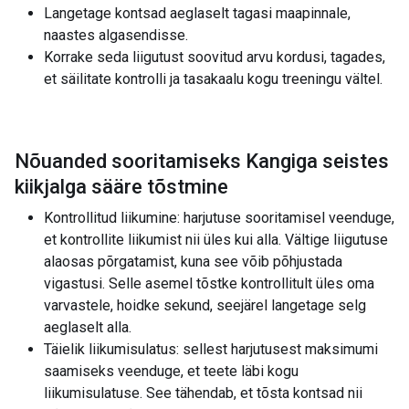
Langetage kontsad aeglaselt tagasi maapinnale,
naastes algasendisse.
Korrake seda liigutust soovitud arvu kordusi, tagades,
et säilitate kontrolli ja tasakaalu kogu treeningu vältel.
Nõuanded sooritamiseks Kangiga seistes
kiikjalga sääre tõstmine
Kontrollitud liikumine: harjutuse sooritamisel veenduge,
et kontrollite liikumist nii üles kui alla. Vältige liigutuse
alaosas põrgatamist, kuna see võib põhjustada
vigastusi. Selle asemel tõstke kontrollitult üles oma
varvastele, hoidke sekund, seejärel langetage selg
aeglaselt alla.
Täielik liikumisulatus: sellest harjutusest maksimumi
saamiseks veenduge, et teete läbi kogu
liikumisulatuse. See tähendab, et tõsta kontsad nii