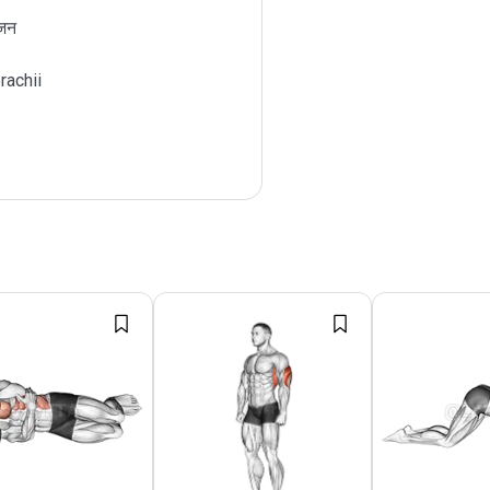
वजन
rachii