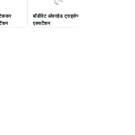
 टेककर
बॉडीवेट ओवरहेड ट्राइसेप्स
बेडशीट के साथ ओवरहे
टेंशन
एक्सटेंशन
ट्राइसेप्स एक्सटेंशन