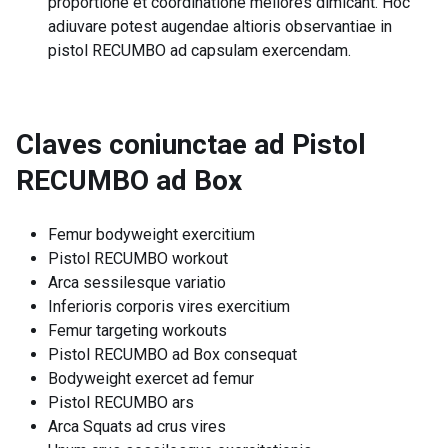
proportione et coordinatione meliores dimicant. Hoc
adiuvare potest augendae altioris observantiae in
pistol RECUMBO ad capsulam exercendam.
Claves coniunctae ad
Pistol
RECUMBO ad Box
Femur bodyweight exercitium
Pistol RECUMBO workout
Arca sessilesque variatio
Inferioris corporis vires exercitium
Femur targeting workouts
Pistol RECUMBO ad Box consequat
Bodyweight exercet ad femur
Pistol RECUMBO ars
Arca Squats ad crus vires