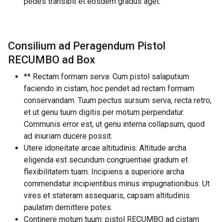
pedes transibit et eosdem gradus aget.
Consilium ad Peragendum Pistol
RECUMBO ad Box
** Rectam formam serva: Cum pistol salaputium
faciendo in cistam, hoc pendet ad rectam formam
conservandam. Tuum pectus sursum serva, recta retro,
et ut genu tuum digitis per motum perpendatur.
Communis error est, ut genu interna collapsum, quod
ad iniuriam ducere possit.
Utere idoneitate arcae altitudinis: Altitude archa
eligenda est secundum congruentiae gradum et
flexibilitatem tuam. Incipiens a superiore archa
commendatur incipientibus minus impugnationibus. Ut
vires et stateram assequaris, capsam altitudinis
paulatim demittere potes.
Continere motum tuum: pistol RECUMBO ad cistam