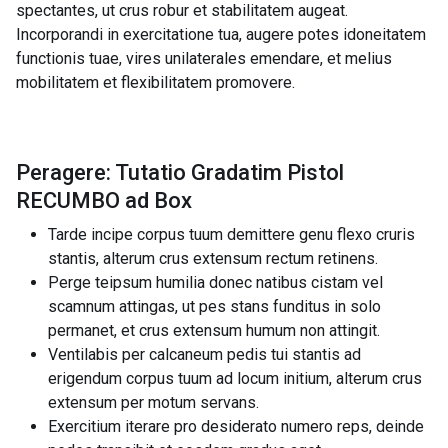
spectantes, ut crus robur et stabilitatem augeat.
Incorporandi in exercitatione tua, augere potes idoneitatem
functionis tuae, vires unilaterales emendare, et melius
mobilitatem et flexibilitatem promovere.
Peragere: Tutatio Gradatim Pistol
RECUMBO ad Box
Tarde incipe corpus tuum demittere genu flexo cruris
stantis, alterum crus extensum rectum retinens.
Perge teipsum humilia donec natibus cistam vel
scamnum attingas, ut pes stans funditus in solo
permanet, et crus extensum humum non attingit.
Ventilabis per calcaneum pedis tui stantis ad
erigendum corpus tuum ad locum initium, alterum crus
extensum per motum servans.
Exercitium iterare pro desiderato numero reps, deinde