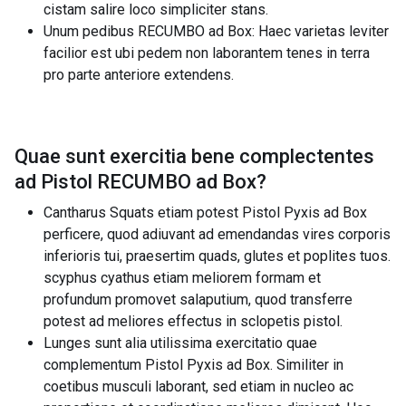
cistam salire loco simpliciter stans.
Unum pedibus RECUMBO ad Box: Haec varietas leviter
facilior est ubi pedem non laborantem tenes in terra
pro parte anteriore extendens.
Quae sunt exercitia bene complectentes
ad
Pistol RECUMBO ad Box
?
Cantharus Squats etiam potest Pistol Pyxis ad Box
perficere, quod adiuvant ad emendandas vires corporis
inferioris tui, praesertim quads, glutes et poplites tuos.
scyphus cyathus etiam meliorem formam et
profundum promovet salaputium, quod transferre
potest ad meliores effectus in sclopetis pistol.
Lunges sunt alia utilissima exercitatio quae
complementum Pistol Pyxis ad Box. Similiter in
coetibus musculi laborant, sed etiam in nucleo ac