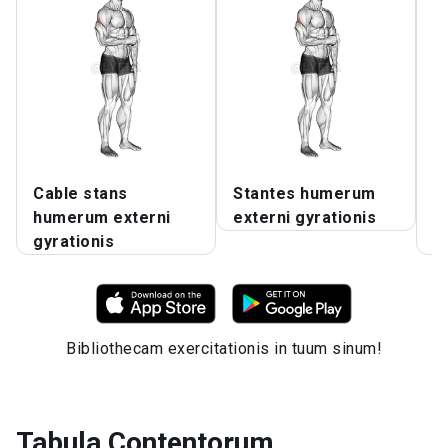
Cable stans
Stantes humerum
D
humerum externi
externi gyrationis
f
gyrationis
g
Bibliothecam exercitationis in tuum sinum!
Tabula Contentorum