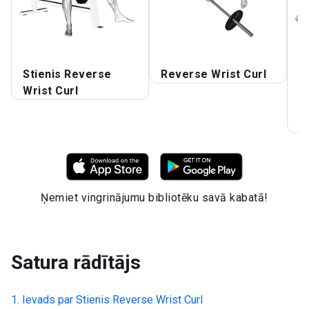
Stienis Reverse
Reverse Wrist Curl
s
Wrist Curl
l
lo
s
Ņemiet vingrinājumu bibliotēku savā kabatā!
Satura rādītājs
Ievads par
Stienis Reverse Wrist Curl