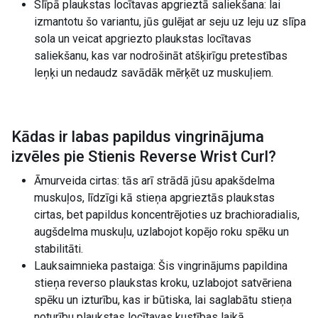
Slīpā plaukstas locītavas apgrieztā saliekšana: lai
izmantotu šo variantu, jūs gulējat ar seju uz leju uz slīpa
sola un veicat apgriezto plaukstas locītavas
saliekšanu, kas var nodrošināt atšķirīgu pretestības
leņķi un nedaudz savādāk mērķēt uz muskuļiem.
Kādas ir labas papildus vingrinājuma
izvēles pie
Stienis Reverse Wrist Curl
?
Āmurveida cirtas: tās arī strādā jūsu apakšdelma
muskuļos, līdzīgi kā stieņa apgrieztās plaukstas
cirtas, bet papildus koncentrējoties uz brachioradialis,
augšdelma muskuļu, uzlabojot kopējo roku spēku un
stabilitāti.
Lauksaimnieka pastaiga: Šis vingrinājums papildina
stieņa reverso plaukstas kroku, uzlabojot satvēriena
spēku un izturību, kas ir būtiska, lai saglabātu stieņa
noturību plaukstas locītavas kustības laikā.