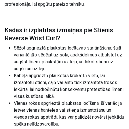
profesionāļa, lai apgūtu pareizo tehniku.
Kādas ir izplatītās izmaiņas pie
Stienis
Reverse Wrist Curl
?
Sēžot apgrieztā plaukstas locītavas saritināšana: šajā
variantā jūs sēdējat uz sola, apakšdelmus atbalstot uz
augšstilbiem, plaukstām uz leju, un lokot stieni uz
augšu un uz leju.
Kabeļa apgrieztā plaukstas kroka: tā vietā, lai
izmantotu stieni, šajā variantā tiek izmantota troses
iekārta, lai nodrošinātu konsekventu pretestības līmeni
visas kustības laikā.
Vienas rokas apgrieztā plaukstas locīšana: šī variācija
ietver vienas hanteles vai stieņa izmantošanu un
vienas rokas apstrādi, kas var palīdzēt novērst jebkādu
spēka nelīdzsvarotību.