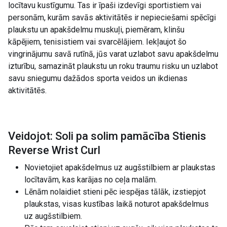
locītavu kustīgumu. Tas ir īpaši izdevīgi sportistiem vai
personām, kurām savās aktivitātēs ir nepieciešami spēcīgi
plaukstu un apakšdelmu muskuļi, piemēram, klinšu
kāpējiem, tenisistiem vai svarcēlājiem. Iekļaujot šo
vingrinājumu savā rutīnā, jūs varat uzlabot savu apakšdelmu
izturību, samazināt plaukstu un roku traumu risku un uzlabot
savu sniegumu dažādos sporta veidos un ikdienas
aktivitātēs.
Veidojot: Soli pa solim pamācība Stienis
Reverse Wrist Curl
Novietojiet apakšdelmus uz augšstilbiem ar plaukstas
locītavām, kas karājas no ceļa malām.
Lēnām nolaidiet stieni pēc iespējas tālāk, izstiepjot
plaukstas, visas kustības laikā noturot apakšdelmus
uz augšstilbiem.