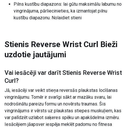
Pilns kustību diapazons: lai gūtu maksimālu labumu no
vingrinājuma, pārliecinieties, ka izmantojat pilnu
kustību diapazonu. Nolaidiet stieni
Stienis Reverse Wrist Curl
Bieži
uzdotie jautājumi
Vai iesācēji var darīt
Stienis Reverse Wrist
Curl
?
Jā, iesācēji var veikt stieņa reversās plaukstas locīšanas
vingrinājumu. Tomēr ir svarīgi sākt ar mazāku svaru, lai
nodrošinātu pareizu formu un novērstu traumas. Šis
vingrinājums ir vērsts uz plaukstas stiepes muskuļiem, kas
var palīdzēt uzlabot saķeres spēku un apakšdelma izmēru.
Iesācējiem jāapsver iespēja meklēt padomu no fitnesa