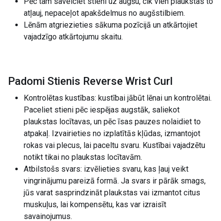
Pēc tam savelciet stieni uz augšu, cik vien plaukstas to
atļauj, nepaceļot apakšdelmus no augšstilbiem.
Lēnām atgriezieties sākuma pozīcijā un atkārtojiet
vajadzīgo atkārtojumu skaitu.
Padomi Stienis Reverse Wrist Curl
Kontrolētas kustības: kustībai jābūt lēnai un kontrolētai.
Paceliet stieni pēc iespējas augstāk, saliekot
plaukstas locītavas, un pēc īsas pauzes nolaidiet to
atpakaļ. Izvairieties no izplatītās kļūdas, izmantojot
rokas vai plecus, lai paceltu svaru. Kustībai vajadzētu
notikt tikai no plaukstas locītavām.
Atbilstošs svars: izvēlieties svaru, kas ļauj veikt
vingrinājumu pareizā formā. Ja svars ir pārāk smags,
jūs varat sasprindzināt plaukstas vai izmantot citus
muskuļus, lai kompensētu, kas var izraisīt
savainojumus.