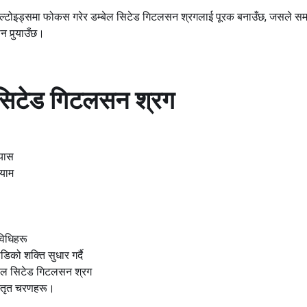
डेल्टोइड्समा फोकस गरेर डम्बेल सिटेड गिटलसन श्रगलाई पूरक बनाउँछ, जसले समग
न पुर्‍याउँछ।
 सिटेड गिटलसन श्रग
्यास
ायाम
विधिहरू
को शक्ति सुधार गर्दै
्बेल सिटेड गिटलसन श्रग
स्तृत चरणहरू।