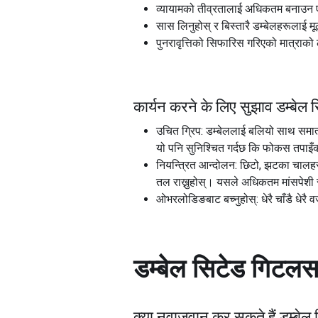
व्यायामको तीव्रतालाई अधिकतम बनाउन एक 
सास लिनुहोस् र बिस्तारै डम्बेलहरूलाई म
पुनरावृत्तिको सिफारिस गरिएको मात्राको ल
कार्यन करने के लिए सुझाव डम्बे
उचित ग्रिप: डम्बेललाई बलियो साथ समात्नु
यो पनि सुनिश्चित गर्दछ कि फोकस तपाइँक
नियन्त्रित आन्दोलन: छिटो, झटका चालहरू
तल राख्नुहोस्। यसले अधिकतम मांसपेशी
ओभरलोडिङबाट बच्नुहोस्: धेरै चाँडै धेरै 
डम्बेल सिटेड गिटल
क्या नवाजवान कर सकते हैं
डम्बेल