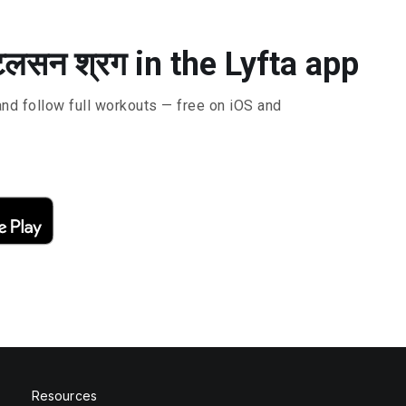
िटलसन श्रग in the Lyfta app
and follow full workouts — free on iOS and
Resources