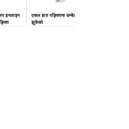
ग्रिप इनलाइन
एकल हात पङ्क्तिमा डम्बेल
व्यायाम बलमा डम्बेल
्क्ति
झुकेको
पुलओभर