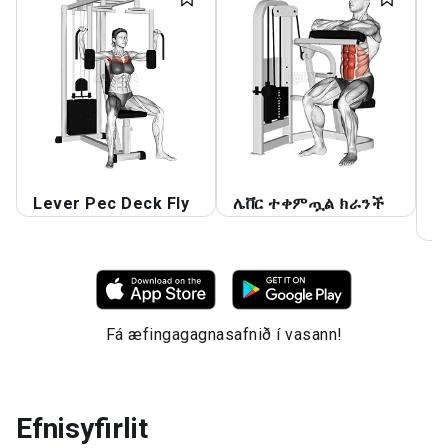
Lever Pec Deck Fly
ሌቨር ተቀምጧል ክራንች
L
ያ
Fá æfingagagnasafnið í vasann!
Efnisyfirlit