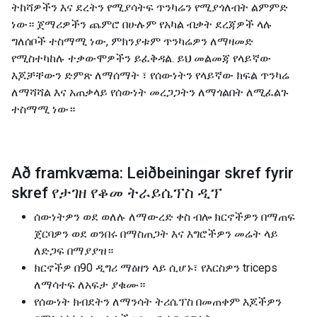
ትከሻዎችን እና ደረትን የሚያሳትፍ ጥንካሬን የሚያጎለብት ልምምድ
ነው። ጀማሪዎችን ጨምሮ በሁሉም የአካል ብቃት ደረጃዎች ላሉ
ግለሰቦች ተስማሚ ነው, ምክንያቱም ጥንካሬዎን ለማዛመድ
የሚስተካከሉ ተቃውሞዎችን ይፈቅዳል. ይህ መልመጃ የላይኛው
እጆቻቸውን ድምጽ ለማሰማት ፣ የሰውነትን የላይኛው ክፍል ጥንካሬ
ለማሻሻል እና አጠቃላይ የሰውነት መረጋጋትን ለማጎልበት ለሚፈልጉ
ተስማሚ ነው።
Að framkvæma: Leiðbeiningar skref fyrir
skref የታገዘ የቆመ ትራይሴፕስ ዲፕ
ሰውነትዎን ወደ ወለሉ ለማውረድ ቀስ ብሎ ክርኖችዎን በማጠፍ
ጀርባዎን ወደ ወንበሩ በማስጠጋት እና እግሮችዎን መሬት ላይ
ለድጋፍ በማያያዝ።
ክርኖችዎ በ90 ዲግሪ ማዕዘን ላይ ሲሆኑ፣ የእርስዎን triceps
ለማሳተፍ ለአፍታ ያቁሙ።
የሰውነት ክብደትን ለማንሳት ትሪሴፕስ በመጠቀም እጆችዎን