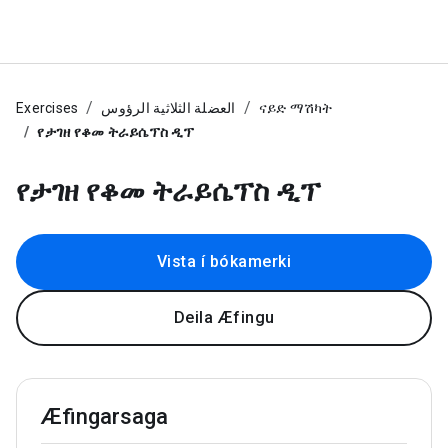
Exercises
العضلة الثلاثية الرؤوس
ናይድ ማሽካት
የታገዘ የቆመ ትራይሴፕስ ዲፕ
የታገዘ የቆመ ትራይሴፕስ ዲፕ
Vista í bókamerki
Deila Æfingu
Æfingarsaga