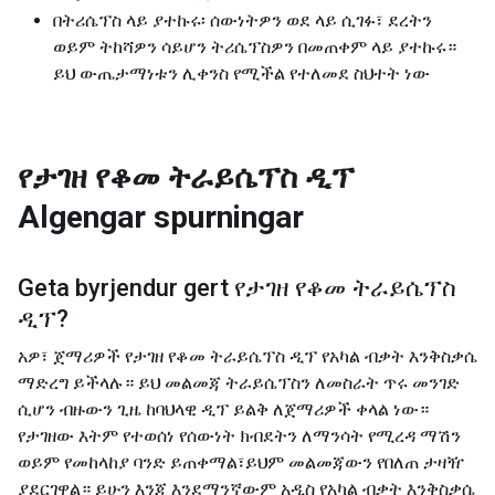
በትሪሴፕስ ላይ ያተኩሩ፡ ሰውነትዎን ወደ ላይ ሲገፉ፣ ደረትን
ወይም ትከሻዎን ሳይሆን ትሪሴፕስዎን በመጠቀም ላይ ያተኩሩ።
ይህ ውጤታማነቱን ሊቀንስ የሚችል የተለመደ ስህተት ነው
የታገዘ የቆመ ትራይሴፕስ ዲፕ
Algengar spurningar
Geta byrjendur gert
የታገዘ የቆመ ትራይሴፕስ
ዲፕ
?
አዎ፣ ጀማሪዎች የታገዘ የቆመ ትራይሴፕስ ዲፕ የአካል ብቃት እንቅስቃሴ
ማድረግ ይችላሉ። ይህ መልመጃ ትራይሴፕስን ለመስራት ጥሩ መንገድ
ሲሆን ብዙውን ጊዜ ከባህላዊ ዲፕ ይልቅ ለጀማሪዎች ቀላል ነው።
የታገዘው እትም የተወሰነ የሰውነት ክብደትን ለማንሳት የሚረዳ ማሽን
ወይም የመከላከያ ባንድ ይጠቀማል፣ይህም መልመጃውን የበለጠ ታዛዥ
ያደርገዋል። ይሁን እንጂ እንደማንኛውም አዲስ የአካል ብቃት እንቅስቃሴ