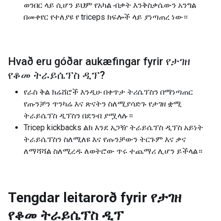
ወንበር ላይ ሲሆን ይህም የአካል ብቃት እንቅስቃሴውን አንግል
በመቀየር የተለያዩ የ triceps ክፍሎች ላይ ያነጣጠረ ነው።
Hvað eru góðar aukæfingar fyrir
የታገዘ
የቆመ ትራይሴፕስ ዲፕ
?
የራስ ቅል ክሬሸሮች እንዲሁ በቀጥታ ትሪሴፕስን በማነጣጠር
የጡንቻን ጥንካሬ እና ጽናትን ስለሚያሳድጉ የታገዘ ቋሚ
ትራይሴፕስ ዲፕስን በደንብ ያሟላሉ።
Tricep kickbacks ልክ እንደ አጋዥ ትራይሴፕስ ዲፕስ አይነት
ትራይሴፕስን ስለሚለዩ እና የጡንቻውን ትርጉም እና ቃና
ለማሻሻል ስለሚረዱ ለወትሮው ጥሩ ተጨማሪ ሊሆን ይችላል።
Tengdar leitarorð fyrir
የታገዘ
የቆመ ትራይሴፕስ ዲፕ