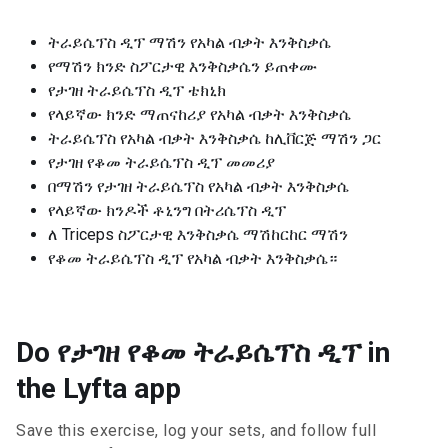
ትራይሴፕስ ዲፕ ማሽን የአካል ብቃት እንቅስቃሴ
የማሽን ክንድ ስፖርታዊ እንቅስቃሴን ይጠቀሙ
የታገዘ ትራይሴፕስ ዲፕ ቴክኒክ
የላይኛው ክንድ ማጠናከሪያ የአካል ብቃት እንቅስቃሴ
ትራይሴፕስ የአካል ብቃት እንቅስቃሴ ከሊቨርጅ ማሽን ጋር
የታገዘ የቆመ ትራይሴፕስ ዲፕ መመሪያ
በማሽን የታገዘ ትራይሴፕስ የአካል ብቃት እንቅስቃሴ
የላይኛው ክንዶች ቶኒንግ በትሪሴፕስ ዲፕ
ለ Triceps ስፖርታዊ እንቅስቃሴ ማሽከርከር ማሽን
የቆመ ትራይሴፕስ ዲፕ የአካል ብቃት እንቅስቃሴ።
Do የታገዘ የቆመ ትራይሴፕስ ዲፕ in
the Lyfta app
Save this exercise, log your sets, and follow full