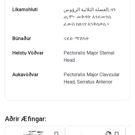
Líkamshluti
العضلة الثلاثية الرؤوس, ዛን
ጢሞ፦ መቅዳት እንደመንሴ
ፈውስ ስለናየ እንቅስቃሴ።
Búnaður
ናይድ ማሽካት
Helstu Vöðvar
Pectoralis Major Sternal
Head
Aukavöðvar
Pectoralis Major Clavicular
Head, Serratus Anterior
Aðrir Æfingar
: