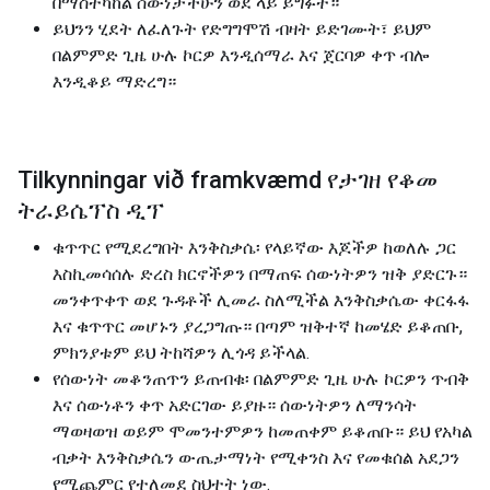
በማስተካከል ሰውነታችሁን ወደ ላይ ይግፉት።
ይህንን ሂደት ለፈለጉት የድግግሞሽ ብዛት ይድገሙት፣ ይህም
በልምምድ ጊዜ ሁሉ ኮርዎ እንዲሰማራ እና ጀርባዎ ቀጥ ብሎ
እንዲቆይ ማድረግ።
Tilkynningar við framkvæmd የታገዘ የቆመ
ትራይሴፕስ ዲፕ
ቁጥጥር የሚደረግበት እንቅስቃሴ፡ የላይኛው እጆችዎ ከወለሉ ጋር
እስኪመሳሰሉ ድረስ ክርኖችዎን በማጠፍ ሰውነትዎን ዝቅ ያድርጉ።
መንቀጥቀጥ ወደ ጉዳቶች ሊመራ ስለሚችል እንቅስቃሴው ቀርፋፋ
እና ቁጥጥር መሆኑን ያረጋግጡ። በጣም ዝቅተኛ ከመሄድ ይቆጠቡ,
ምክንያቱም ይህ ትከሻዎን ሊጎዳ ይችላል.
የሰውነት መቆንጠጥን ይጠብቁ፡ በልምምድ ጊዜ ሁሉ ኮርዎን ጥብቅ
እና ሰውነቶን ቀጥ አድርገው ይያዙ። ሰውነትዎን ለማንሳት
ማወዛወዝ ወይም ሞመንተምዎን ከመጠቀም ይቆጠቡ። ይህ የአካል
ብቃት እንቅስቃሴን ውጤታማነት የሚቀንስ እና የመቁሰል አደጋን
የሚጨምር የተለመደ ስህተት ነው.