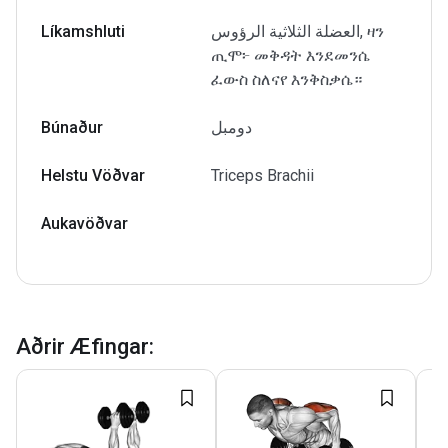
Líkamshluti
العضلة الثلاثية الرؤوس, ዛን
ጢሞ፦ መቅዳት እንደመንሴ
ፈውስ ስለናየ እንቅስቃሴ።
Búnaður
دومبل
Helstu Vöðvar
Triceps Brachii
Aukavöðvar
Aðrir Æfingar
: