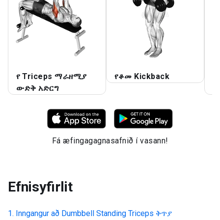
የ Triceps ማራዘሚያ
የቆመ Kickback
D
ውድቅ አድርግ
T
Fá æfingagagnasafnið í vasann!
Efnisyfirlit
Inngangur að
Dumbbell Standing Triceps ቅጥያ