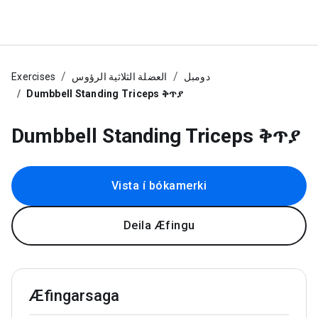
Exercises
العضلة الثلاثية الرؤوس
دومبل
Dumbbell Standing Triceps ቅጥያ
Dumbbell Standing Triceps ቅጥያ
Vista í bókamerki
Deila Æfingu
Æfingarsaga