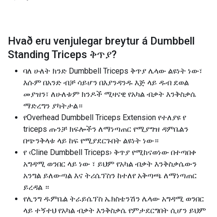
Hvað eru venjulegar breytur á
Dumbbell
Standing Triceps ቅጥያ
?
ባለ ሁለት ክንድ Dumbbell Triceps ቅጥያ ሌላው ልዩነት ነው፣
እሱም በአንድ ብቻ ሳይሆን በእያንዳንዱ እጅ ላይ ዱብ ደወል
መያዝን፣ ለሁለቱም ክንዶች ሚዛናዊ የአካል ብቃት እንቅስቃሴ
ማድረግን ያካትታል።
የOverhead Dumbbell Triceps Extension የተለያዩ የ
triceps ጡንቻ ክፍሎችን ለማነጣጠር የሚያግዝ ዳምቤልን
በጭንቅላቱ ላይ ከፍ የሚያደርጉበት ልዩነት ነው።
የ ‹Cline Dumbbell Triceps› ቅጥያ የሚከናወነው በተጣበቀ
አግዳሚ ወንበር ላይ ነው ፣ ይህም የአካል ብቃት እንቅስቃሴውን
አንግል ይለውጣል እና ትሪሴፕስን ከተለየ አቅጣጫ ለማነጣጠር
ይረዳል ።
የሊንግ ዱምቤል ትራይሴፕስ ኤክስቴንሽን ሌላው አግዳሚ ወንበር
ላይ ተኝተህ የአካል ብቃት እንቅስቃሴ የምታደርግበት ሲሆን ይህም