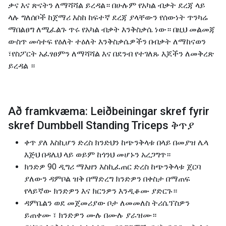
ቃና እና ጽናትን ለማሻሻል ይረዳል። በሁሉም የአካል ብቃት ደረጃ ላይ
ላሉ ግለሰቦች ከጀማሪ እስከ ከፍተኛ ደረጃ ያላቸውን የሰውነት ጥንካሬ
ማበልፀግ ለሚፈልጉ ጥሩ የአካል ብቃት እንቅስቃሴ ነው። በዚህ መልመጃ
ውስጥ መሳተፍ የዕለት ተዕለት እንቅስቃሴዎችን በብቃት ለማከናወን
፣የስፖርት አፈፃፀምን ለማሻሻል እና በደንብ የተገለጹ እጆችን ለመቅረጽ
ይረዳል ።
Að framkvæma: Leiðbeiningar skref fyrir
skref Dumbbell Standing Triceps ቅጥያ
ቀጥ ያለ እስኪሆን ድረስ ክንድህን ከጭንቅላቱ በላይ በመያዝ ሌላ
እጅህ በዳሌህ ላይ ወይም ከጎንህ መሆኑን አረጋግጥ።
ክንድዎ 90 ዲግሪ ማእዘን እስኪፈጠር ድረስ ከጭንቅላቱ ጀርባ
ያለውን ዳምቦል ዝቅ በማድረግ ክንድዎን በቀስታ በማጠፍ
የላይኛው ክንድዎን እና ክርንዎን እንዲቆሙ ያድርጉ።
ዳምቤልን ወደ መጀመሪያው ቦታ ለመመለስ ትሪሴፕስዎን
ይጠቀሙ ፣ ክንድዎን ሙሉ በሙሉ ያራዝሙ።