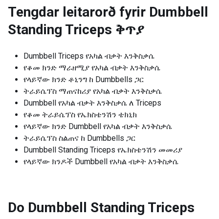
Tengdar leitarorð fyrir
Dumbbell
Standing Triceps ቅጥያ
Dumbbell Triceps የአካል ብቃት እንቅስቃሴ
የቆመ ክንድ ማራዘሚያ የአካል ብቃት እንቅስቃሴ
የላይኛው ክንድ ቶኒንግ ከ Dumbbells ጋር
ትራይሴፕስ ማጠናከሪያ የአካል ብቃት እንቅስቃሴ
Dumbbell የአካል ብቃት እንቅስቃሴ ለ Triceps
የቆመ ትራይሴፕስ የኤክስቴንሽን ቴክኒክ
የላይኛው ክንድ Dumbbell የአካል ብቃት እንቅስቃሴ
ትራይሴፕስ ስልጠና ከ Dumbbells ጋር
Dumbbell Standing Triceps የኤክስቴንሽን መመሪያ
የላይኛው ክንዶች Dumbbell የአካል ብቃት እንቅስቃሴ
Do Dumbbell Standing Triceps