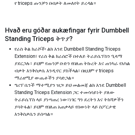
የ triceps ጡንቻን በብቃት ለመለየት ይረዳል።
Hvað eru góðar aukæfingar fyrir
Dumbbell
Standing Triceps ቅጥያ
?
የራስ ቅል ክራሾች፡ ልክ እንደ Dumbbell Standing Triceps
Extension፣ የራስ ቅል ክራሰሮች በተለይ ትራይሴፕስን ዒላማ
ያደርጋሉ፣ ይህም የጡንቻ ቡድን የበለጠ ትኩረት እና ጠንካራ የአካል
ብቃት እንቅስቃሴ እንዲኖር ያስችላል፣ በዚህም የ triceps
ማራዘሚያ ውጤቶችን ያሳድጋል።
ግሪፕ ቤንች ማተሚያን ዝጋ፡ ይህ መልመጃ ልክ እንደ Dumbbell
Standing Triceps Extension ጋር ተመሳሳይነት ያለው
ትራይሴፕስ ላይ ያነጣጠረ ነው፣ነገር ግን ደረትን እና ትከሻዎችን
ያሳትፋል፣ ይህም የበለጠ አጠቃላይ የሰውነት ላይ ስፖርታዊ
እንቅስቃሴን ይሰጣል።