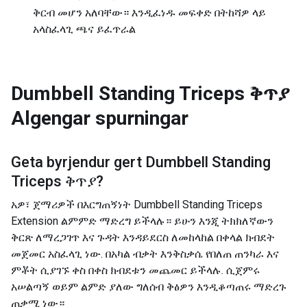
ቅርብ መሆን አለባቸው። እንዲፈነዱ መፍቀድ በትከሻዎ ላይ
አላስፈላጊ ጫና ይፈጥራል
Dumbbell Standing Triceps ቅጥያ
Algengar spurningar
Geta byrjendur gert
Dumbbell Standing
Triceps ቅጥያ
?
አዎ፣ ጀማሪዎች በእርግጠኝነት Dumbbell Standing Triceps
Extension ልምምድ ማድረግ ይችላሉ። ይሁን እንጂ ትክክለኛውን
ቅርጽ ለማረጋገጥ እና ጉዳት እንዳይደርስ ለመከላከል በቀላል ክብደት
መጀመር አስፈላጊ ነው. በአካል ብቃት እንቅስቃሴ የበለጠ ጠንካራ እና
ምቾት ሲያገኙ ቀስ በቀስ ክብደቱን መጨመር ይችላሉ. ሲጀምሩ
አሠልጣኝ ወይም ልምድ ያለው ግለሰብ ቅፅዎን እንዲቆጣጠሩ ማድረጉ
ጠቃሚ ነው።