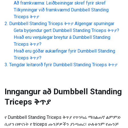
Að framkvæma: Leiðbeiningar skref fyrir skref
Tilkynningar við framkvæmd
Dumbbell Standing
Triceps ቅጥያ
Dumbbell Standing Triceps ቅጥያ
Algengar spurningar
Geta byrjendur gert
Dumbbell Standing Triceps ቅጥያ
?
Hvað eru venjulegar breytur á
Dumbbell Standing
Triceps ቅጥያ
?
Hvað eru góðar aukæfingar fyrir
Dumbbell Standing
Triceps ቅጥያ
?
Tengdar leitarorð fyrir
Dumbbell Standing Triceps ቅጥያ
Inngangur að
Dumbbell Standing
Triceps ቅጥያ
የ Dumbbell Standing Triceps ቅጥያ የጥንካሬ ማሰልጠኛ ልምምድ
ሲሆን በዋናነት የ triceps ጡንቻዎችን ያነጣጠረ፣ ሁለቱንም የጡንቻ