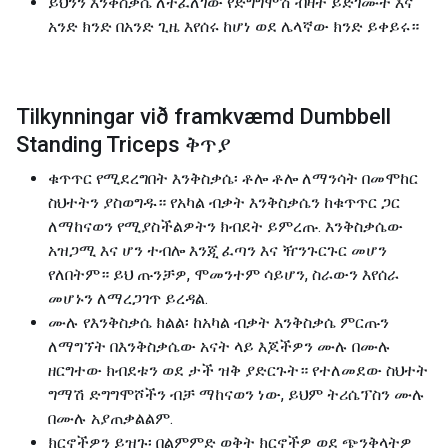
ይህንን እንቅስቃሴ ለተፈለገው የድግግሞሽ ብዛት ይድገሙት እና
አንድ ክንድ በአንድ ጊዜ እየሰሩ ከሆነ ወደ ሌላኛው ክንድ ይቀይሩ።
Tilkynningar við framkvæmd Dumbbell
Standing Triceps ቅጥያ
ቁጥጥር የሚደረግበት እንቅስቃሴ፡ ቶሎ ቶሎ ለማንሳት በመሞከር
ስህተትን ያስወግዱ። የአካል ብቃት እንቅስቃሴን ከቁጥጥር ጋር
ለማከናወን የሚያስችልዎትን ክብደት ይምረጡ. እንቅስቃሴው
አዝጋሚ እና ሆን ተብሎ እንጂ ፈጣን እና ዥንጉርጉር መሆን
የለበትም። ይህ ጡንቻዎ, ሞመንተም ሳይሆን, ስራውን እየሰራ
መሆኑን ለማረጋገጥ ይረዳል.
ሙሉ የእንቅስቃሴ ክልል፡ ከአካል ብቃት እንቅስቃሴ ምርጡን
ለማግኘት በእንቅስቃሴው አናት ላይ እጆችዎን ሙሉ በሙሉ
ዘርግተው ክብደቱን ወደ ታች ዝቅ ያድርጉት። የተለመደው ስህተት
ግማሽ ድግግሞሾችን ብቻ ማከናወን ነው, ይህም ትሪሴፕስን ሙሉ
በሙሉ አያጠቃልልም.
ክርኖችዎን ይዝጉ፡ በልምምድ ወቅት ክርኖችዎ ወደ ጭንቅላትዎ