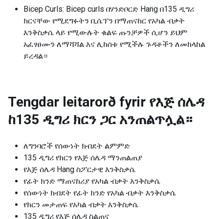
Bicep Curls: Bicep curls በሃንድቦርድ Hang በ135 ዲግሪ
ክርናቸው የሚደግፉትን ቢሴፕን በማጠናከር የአካል ብቃት
እንቅስቃሴ ላይ የሚውሉት ቁልፍ ጡንቻዎች ሲሆን ይህም
አፈፃፀሙን ለማሻሻል እና ሊከሰቱ የሚችሉ ጉዳቶችን ለመከላከል
ይረዳል።
Tengdar leitarorð fyrir
የእጅ ሰሌዳ
ከ135 ዲግሪ ክርን ጋር አንጠልጥሏል።
ለግንባሮች የሰውነት ክብደት ልምምድ
135 ዲግሪ የክርን የእጅ ሰሌዳ ማንጠልጠያ
የእጅ ሰሌዳ Hang ስፖርታዊ እንቅስቃሴ
የፊት ክንድ ማጠናከሪያ የአካል ብቃት እንቅስቃሴ
የሰውነት ክብደት የፊት ክንድ የአካል ብቃት እንቅስቃሴ
የክርን መታጠፍ የአካል ብቃት እንቅስቃሴ
135 ዲግሪ የእጅ ሰሌዳ ስልጠና