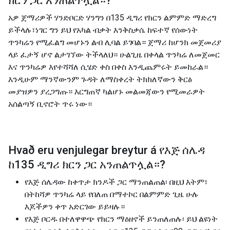
ክርን ጋር አንጠልጥሏል።
?
አዎ ጀማሪዎች ሃንድቦርድ ሃንግን በ135 ዲግሪ የክርን ልምምድ ማድረግ
ይችላሉ፣ነገር ግን ይህ የአካል ብቃት እንቅስቃሴ ከፍተኛ የሰውነት
ጥንካሬን የሚፈልግ መሆኑን ልብ ሊባል ይገባል። ጀማሪ ከሆንክ መጀመሪያ
ላይ ፈታኝ ሆኖ ልታገኘው ትችላለህ። ሁልጊዜ በቀላል ጥንካሬ ለመጀመር
እና ጥንካሬዎ እየተሻሻለ ሲሄድ ቀስ በቀስ እንዲጨምሩት ይመከራል።
እንዲሁም ማንኛውንም ጉዳት ለማስቀረት ትክክለኛውን ቅርፅ
መያዝዎን ያረጋግጡ። እርግጠኛ ካልሆኑ መልመጃውን የሚመራዎት
አሰልጣኝ ቢኖሮት ጥሩ ነው።
Hvað eru venjulegar breytur á
የእጅ ሰሌዳ
ከ135 ዲግሪ ክርን ጋር አንጠልጥሏል።
?
የእጅ ሰሌዳው ከቀጥታ ክንዶች ጋር ማንጠልጠል፡ በዚህ እትም፣
በትከሻዎ ጥንካሬ ላይ የበለጠ በማተኮር በልምምድ ጊዜ ሁሉ
እጆችዎን ቀጥ አድርገው ይይዛሉ።
የእጅ ቦርዱ በተለዋዋጭ የክርን ማዕዘኖች ይንጠለጠሉ፡ ይህ ልዩነት