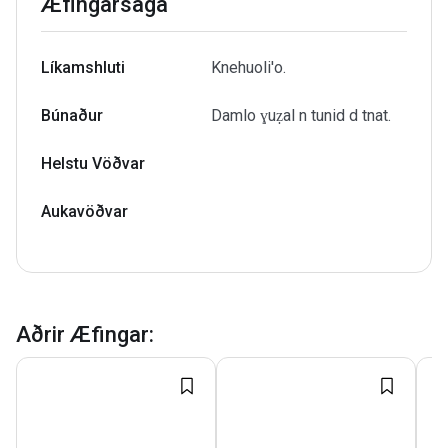
Æfingarsaga
Líkamshluti
Knehuoli'o.
Búnaður
Damlo ɣuẓal n tunid d tnat.
Helstu Vöðvar
Aukavöðvar
Aðrir Æfingar
: