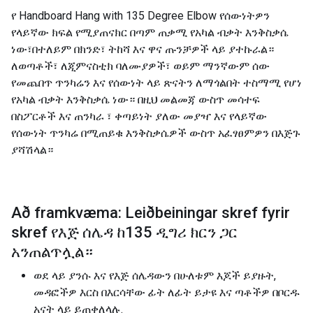
የ Handboard Hang with 135 Degree Elbow የሰውነትዎን
የላይኛው ክፍል የሚያጠናክር በጣም ጠቃሚ የአካል ብቃት እንቅስቃሴ
ነው፣በተለይም በክንድ፣ ትከሻ እና ዋና ጡንቻዎች ላይ ያተኩራል።
ለወጣቶች፣ ለጂምናስቲክ ባለሙያዎች፣ ወይም ማንኛውም ሰው
የመጨበጥ ጥንካሬን እና የሰውነት ላይ ጽናትን ለማጎልበት ተስማሚ የሆነ
የአካል ብቃት እንቅስቃሴ ነው። በዚህ መልመጃ ውስጥ መሳተፍ
በስፖርቶች እና ጠንካራ ፣ ቀጣይነት ያለው መያዣ እና የላይኛው
የሰውነት ጥንካሬ በሚጠይቁ እንቅስቃሴዎች ውስጥ አፈፃፀምዎን በእጅጉ
ያሻሽላል።
Að framkvæma: Leiðbeiningar skref fyrir
skref የእጅ ሰሌዳ ከ135 ዲግሪ ክርን ጋር
አንጠልጥሏል።
ወደ ላይ ያንሱ እና የእጅ ሰሌዳውን በሁለቱም እጆች ይያዙት,
መዳፎችዎ እርስ በእርሳቸው ፊት ለፊት ይታዩ እና ጣቶችዎ በቦርዱ
አናት ላይ ይጠቀለላሉ.