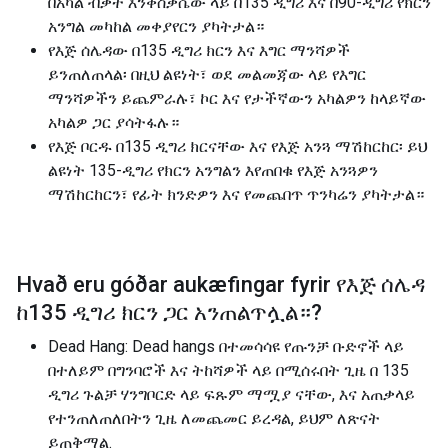
በአካል ብቃት እንቅስቃሴው ላይ በ135 ዲግሪ እና በ90-ዲግሪ የክርን
አንግል መካከል መቀያየርን ያካትታል።
የእጅ ሰሌዳው በ135 ዲግሪ ክርን እና እግር ማንሻዎች
ይንጠለጠላል፡ በዚህ ልዩነት፣ ወደ መልመጃው ላይ የእግር
ማንሻዎችን ይጨምራሉ፣ ኮር እና የታችኛውን አካልዎን ከላይኛው
አካልዎ ጋር ያሳትፋሉ።
የእጅ ቦርዱ በ135 ዲግሪ ክርናቸው እና የእጅ አንጓ ማሽከርከር፡ ይህ
ልዩነት 135-ዲግሪ የክርን አንግልን እየጠበቁ የእጅ አንጓዎን
ማሽከርከርን፣ የፊት ክንድዎን እና የመጨበጥ ጥንካሬን ያካትታል።
Hvað eru góðar aukæfingar fyrir
የእጅ ሰሌዳ
ከ135 ዲግሪ ክርን ጋር አንጠልጥሏል።
?
Dead Hang: Dead hangs በተመሳሳዩ የጡንቻ ቡድኖች ላይ
በተለይም በግንባሮች እና ትከሻዎች ላይ በሚሰሩበት ጊዜ በ 135
ዲግሪ ጉልቻ ሃንግቦርድ ላይ ፍጹም ማሟያ ናቸው, እና አጠቃላይ
የተንጠለጠለበትን ጊዜ ለመጨመር ይረዳል, ይህም ለጽናት
ይጠቅማል.