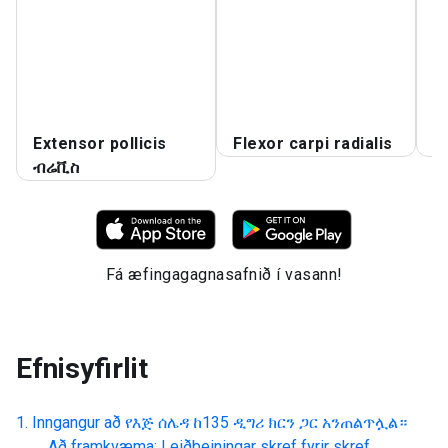
E
F
F
Extensor pollicis
Flexor carpi radialis
F
ብሬቪስ
Fá æfingagagnasafnið í vasann!
Efnisyfirlit
Inngangur að
የእጅ ሰሌዳ ከ135 ዲግሪ ክርን ጋር አንጠልጥሏል።
Að framkvæma: Leiðbeiningar skref fyrir skref