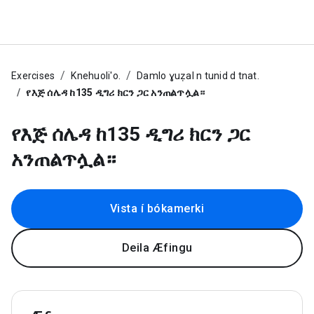
Exercises
Knehuoli'o.
Damlo ɣuẓal n tunid d tnat.
የእጅ ሰሌዳ ከ135 ዲግሪ ክርን ጋር አንጠልጥሏል።
የእጅ ሰሌዳ ከ135 ዲግሪ ክርን ጋር
አንጠልጥሏል።
Vista í bókamerki
Deila Æfingu