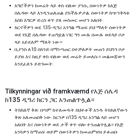
እግሮችዎን ከመሬት ላይ ቀስ ብለው ያንሱ, ሰውነትዎ ከእጅ
ሰሌዳው ላይ እንዲንጠለጠል ያስችሉዎታል. ሰውነትዎ ከጭንቅላቱ
እስከ እግርዎ ድረስ ቀጥ ያለ መስመር መሆን አለበት.
ክርኖችዎን ወደ 135-ዲግሪ አንግል ማጠፍ ይህ ማለት ሰውነትዎ
ወደ የእጅ ሰሌዳው ተጠግቷል ነገር ግን ሙሉ በሙሉ ወደላይ ቦታ
ላይ አይደለም ማለት ነው።
ቢያንስ ለ10 ሰከንድ በማነጣጠር በተቻለዎት መጠን ይህንን ቦታ
ይያዙ እና ከዚያ ቀስ ብለው ወደ መሬት ይመለሱ። መልመጃውን
እንደፈለጉ ይድገሙት.
Tilkynningar við framkvæmd የእጅ ሰሌዳ
ከ135 ዲግሪ ክርን ጋር አንጠልጥሏል።
ትክክለኛ ቅጽ: በጣም ከተለመዱት ስህተቶች አንዱ ትክክለኛውን
ቅጽ አለመጠበቅ ነው. ክርንዎ በ135 ዲግሪ አንግል ላይ መሆን
አለበት እና ሰውነትዎ ወደ ታች ቀጥ ብሎ ተንጠልጥሏል። የእጅ
አንጓዎን ከማጠፍ ወይም ሰውነትዎን ከመጠምዘዝ ይቆጠቡ