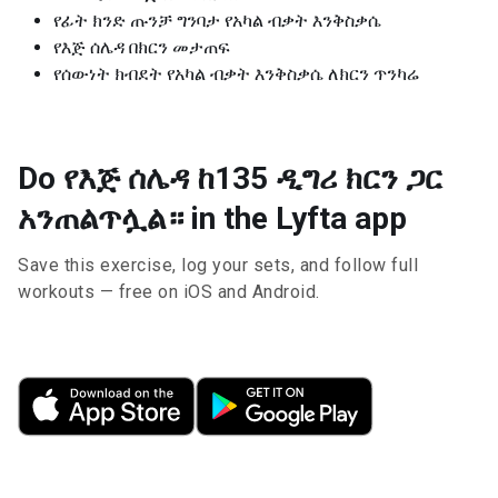
የፊት ክንድ ጡንቻ ግንባታ የአካል ብቃት እንቅስቃሴ
የእጅ ሰሌዳ በክርን መታጠፍ
የሰውነት ክብደት የአካል ብቃት እንቅስቃሴ ለክርን ጥንካሬ
Do የእጅ ሰሌዳ ከ135 ዲግሪ ክርን ጋር
አንጠልጥሏል። in the Lyfta app
Save this exercise, log your sets, and follow full
workouts — free on iOS and Android.