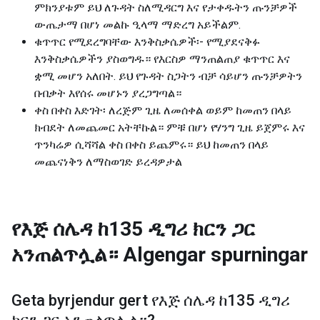
ምክንያቱም ይህ ለጉዳት ስለሚዳርግ እና የታቀዱትን ጡንቻዎች
ውጤታማ በሆነ መልኩ ዒላማ ማድረግ አይችልም.
ቁጥጥር የሚደረግባቸው እንቅስቃሴዎች፡- የሚያደናቅፉ
እንቅስቃሴዎችን ያስወግዱ። የእርስዎ ማንጠልጠያ ቁጥጥር እና
ቋሚ መሆን አለበት. ይህ የጉዳት ስጋትን ብቻ ሳይሆን ጡንቻዎትን
በብቃት እየሰሩ መሆኑን ያረጋግጣል።
ቀስ በቀስ እድገት፡ ለረጅም ጊዜ ለመሰቀል ወይም ከመጠን በላይ
ክብደት ለመጨመር አትቸኩል። ምቹ በሆነ የሃንግ ጊዜ ይጀምሩ እና
ጥንካሬዎ ሲሻሻል ቀስ በቀስ ይጨምሩ። ይህ ከመጠን በላይ
መጨናነቅን ለማስወገድ ይረዳዎታል
የእጅ ሰሌዳ ከ135 ዲግሪ ክርን ጋር
አንጠልጥሏል።
Algengar spurningar
Geta byrjendur gert
የእጅ ሰሌዳ ከ135 ዲግሪ