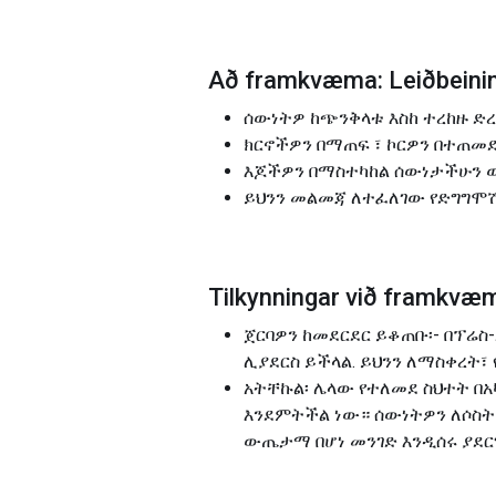
Að framkvæma: Leiðbeining
ሰውነትዎ ከጭንቅላቱ እስከ ተረከዙ ድ
ክርኖችዎን በማጠፍ ፣ ኮርዎን በተጠመደ
እጆችዎን በማስተካከል ሰውነታችሁን ወደ
ይህንን መልመጃ ለተፈለገው የድግግሞሽ
Tilkynningar við framkvæ
ጀርባዎን ከመደርደር ይቆጠቡ፡- በፕሬስ
ሊያደርስ ይችላል. ይህንን ለማስቀረት
አትቸኩል፡ ሌላው የተለመደ ስህተት በአ
እንደምትችል ነው። ሰውነትዎን ለሶስት 
ውጤታማ በሆነ መንገድ እንዲሰሩ ያደ