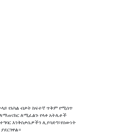
ጠቃላይ የአካል ብቃት ከፍተኛ ጥቅም የሚሰጥ
ለማጠናከር ለሚፈልጉ የላቀ አትሌቶች
 የተግባር እንቅስቃሴዎችን ሊያሳድግ፣የሰውነት
 ያደርገዋል።