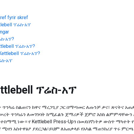
ef fyrir skref
tlebell ፕሬስ-አፕ
ingar
ፕሬስ-አፕ
?
ttlebell ፕሬስ-አፕ
?
Kettlebell ፕሬስ-አፕ
?
ፕሬስ-አፕ
ttlebell ፕሬስ-አፕ
ሰውነት ጥንካሬ ስልጠናን ከዋና ማረጋጊያ ጋር በማጣመር ለጡንቻ ቃና፣ ጽናትና አ
ሠረት ጥንካሬን ለመገንባት ከሚፈልጉ ጀማሪዎች ጀምሮ እስከ ልምምዳቸውን 
ተስማሚ ነው። የ Kettlebell Press-Upን በመደበኛነትዎ ውስጥ ማካተት
ና ሚዛን አስተዋፅዖ ያደርጋል፣ይህም ለአጠቃላይ የአካል ማጠንከሪያ ጥሩ ምርጫ