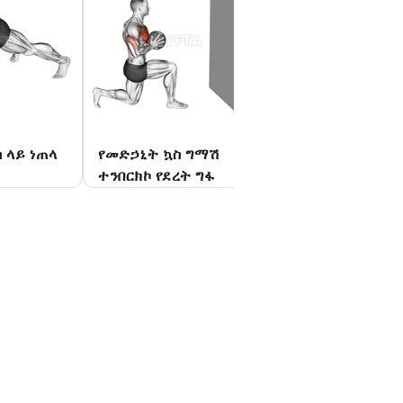
 ላይ ነጠላ
የመድኃኒት ኳስ ግማሽ
የመድኃኒት ኳስ በላይ 
ተንበርክኮ የደረት ግፋ