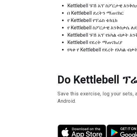
Kettlebell ፑሽ አፕ ስፖርታዊ እንቅ
በ Kettlebell ደረትን ማጠናከር
የ Kettlebell የፕሬስ ቴክኒክ
የ Kettlebell ስፖርታዊ እንቅስቃሴ
Kettlebell ፑሽ አፕ የአካል ብቃት እ
Kettlebell የደረት ማጠናከሪያ
የላቀ የ Kettlebell የደረት የአካል ብ
Do Kettlebell ፕ
Save this exercise, log your sets, 
Android.