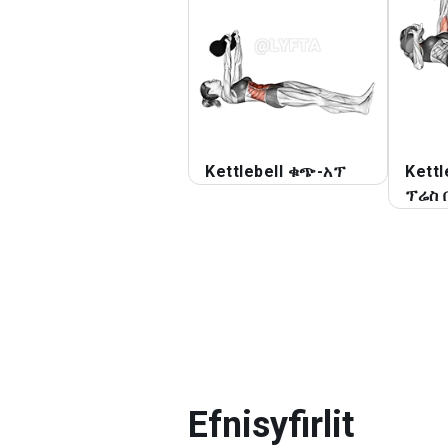
Kettlebell ቁጭ-አፕ
Kett
ፕሬስ 
Efnisyfirlit