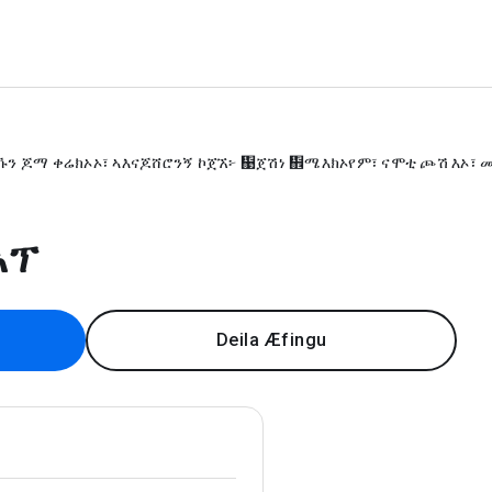
ኹን ጆማ ቀሬክኦኦ፣ ኣእናጆሸሮንኝ ኮጀኧ፦ ኉ጀሽነ ኎ሜእክኦየም፣ ናሞቲ ጮሽ እኦ፣ መክ
አፕ
Deila Æfingu