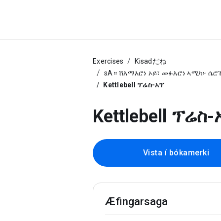
Exercises
Kisadだね
sA። ሽእማእሮነ ኦይ፣ መፉእሮነ ኣሚካ፦ ሴሮ
Kettlebell ፕሬስ-አፕ
Kettlebell ፕሬስ-
Vista í bókamerki
Æfingarsaga