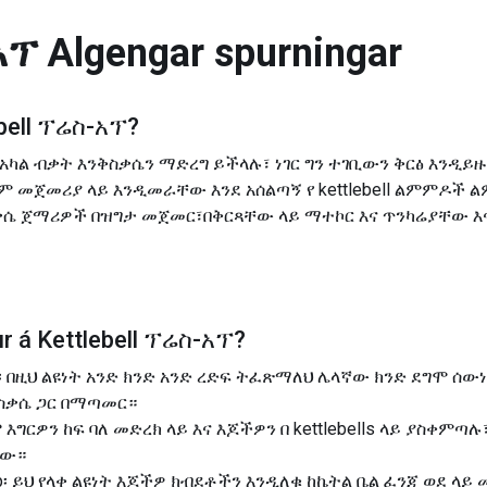
አፕ
Algengar spurningar
bell ፕሬስ-አፕ
?
Up የአካል ብቃት እንቅስቃሴን ማድረግ ይችላሉ፣ ነገር ግን ተገቢውን ቅርፅ እንዲ
 መጀመሪያ ላይ እንዲመራቸው እንደ አሰልጣኝ የ kettlebell ልምምዶች 
ቃሴ ጀማሪዎች በዝግታ መጀመር፣በቅርጻቸው ላይ ማተኮር እና ጥንካሬያቸው እ
r á
Kettlebell ፕሬስ-አፕ
?
ሬስ፡ በዚህ ልዩነት አንድ ክንድ አንድ ረድፍ ትፈጽማለህ ሌላኛው ክንድ ደግሞ ሰውነቶን
ስቃሴ ጋር በማጣመር።
እትም እግርዎን ከፍ ባለ መድረክ ላይ እና እጆችዎን በ kettlebells ላይ ያስቀ
ነው።
ss-Up፡ ይህ የላቀ ልዩነት እጆችዎ ክብደቶችን እንዲለቁ ከኬትል ቤል ፈንጂ ወደ ላ