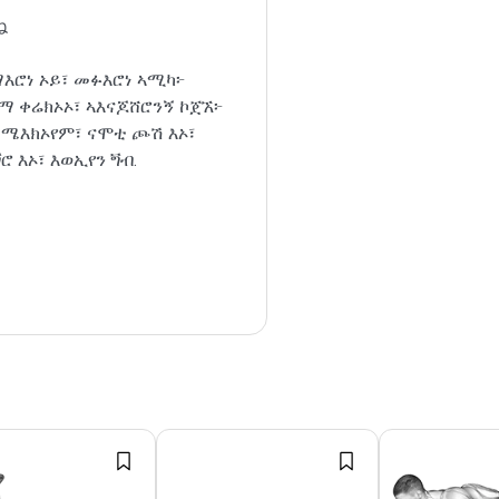
ね
እሮነ ኦይ፣ መፉእሮነ ኣሚካ፦
ማ ቀሬክኦኦ፣ ኣእናጆሸሮንኝ ኮጀኧ፦
ሜእክኦየም፣ ናሞቲ ጮሽ እኦ፣
ሮ እኦ፣ እወኢየን ጝብ.