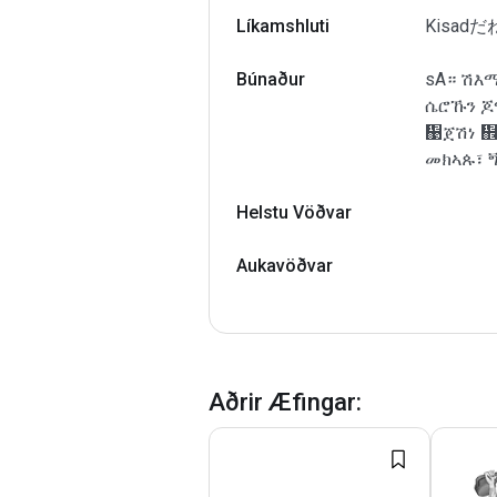
Líkamshluti
Kisadだ
Búnaður
sA። ሽእማ
ሴሮኹን ጆ
኉ጀሽነ ኎
መክኣጱ፣ ጝ
Helstu Vöðvar
Aukavöðvar
Aðrir Æfingar
: