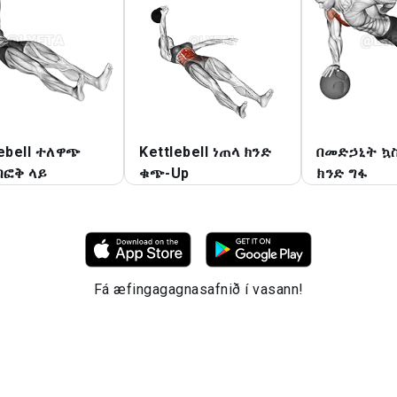
lebell ተለዋጭ
Kettlebell ነጠላ ክንድ
በመድኃኒት ኳስ
በፎቅ ላይ
ቁጭ-Up
ክንድ ግፋ
Fá æfingagagnasafnið í vasann!