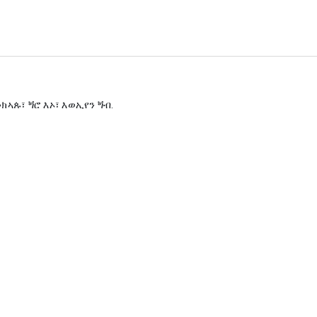
ኣጱ፣ ጝሮ እኦ፣ እወኢየን ጝብ.