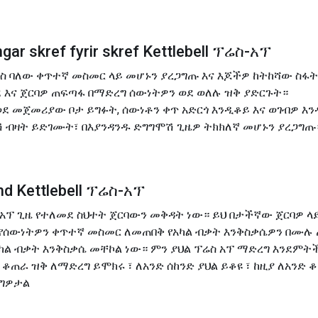
ar skref fyrir skref Kettlebell ፕሬስ-አፕ
ረስ ባለው ቀጥተኛ መስመር ላይ መሆኑን ያረጋግጡ እና እጆችዎ ከትከሻው ስፋ
 እና ጀርባዎ ጠፍጣፋ በማድረግ ሰውነትዎን ወደ ወለሉ ዝቅ ያድርጉት።
 መጀመሪያው ቦታ ይግፉት, ሰውነቶን ቀጥ አድርጎ እንዲቆይ እና ወገብዎ እንዳ
 ብዛት ይድገሙት፣ በእያንዳንዱ ድግግሞሽ ጊዜዎ ትክክለኛ መሆኑን ያረጋግጡ
md Kettlebell ፕሬስ-አፕ
-አፕ ጊዜ የተለመደ ስህተት ጀርባውን መቅዳት ነው። ይህ በታችኛው ጀርባዎ ላ
፣ የሰውነትዎን ቀጥተኛ መስመር ለመጠበቅ የአካል ብቃት እንቅስቃሴዎን በሙሉ
ካል ብቃት እንቅስቃሴ መቸኮል ነው። ምን ያህል ፕሬስ አፕ ማድረግ እንደምት
ቆጠራ ዝቅ ለማድረግ ይሞክሩ ፣ ለአንድ ሰከንድ ያህል ይቆዩ ፣ ከዚያ ለአንድ 
ርግዎታል