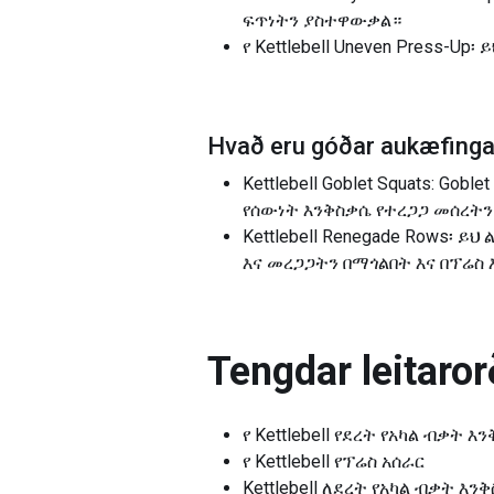
ፍጥነትን ያስተዋውቃል።
የ Kettlebell Uneven Press-Up፡
Hvað eru góðar aukæfingar
Kettlebell Goblet Squats: G
የሰውነት እንቅስቃሴ የተረጋጋ መሰረትን
Kettlebell Renegade Rows፡ ይ
እና መረጋጋትን በማጎልበት እና በፕሬ
Tengdar leitarorð
የ Kettlebell የደረት የአካል ብቃት እ
የ Kettlebell የፕሬስ አሰራር
Kettlebell ለደረት የአካል ብቃት እን