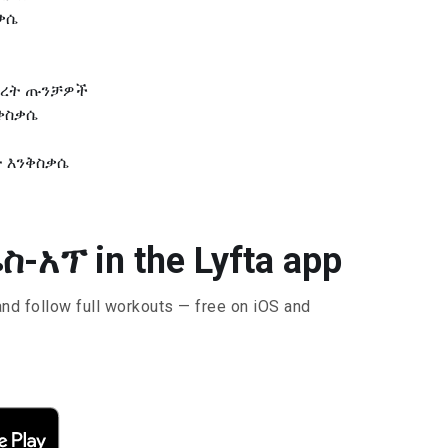
ስቃሴ
 ለደረት ጡንቻዎች
ንቅስቃሴ
ቃት እንቅስቃሴ
ሬስ-አፕ in the Lyfta app
and follow full workouts — free on iOS and