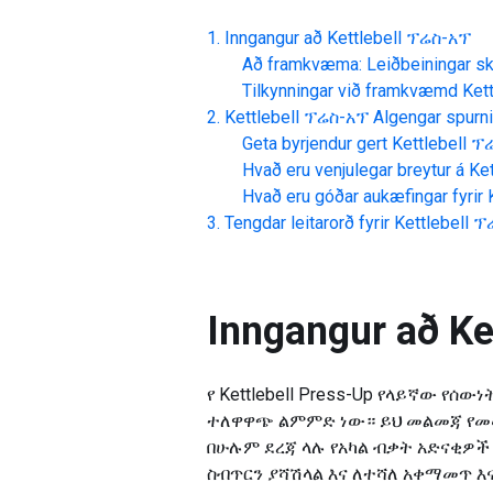
Inngangur að
Kettlebell ፕሬስ-አፕ
Að framkvæma: Leiðbeiningar skr
Tilkynningar við framkvæmd
Ket
Kettlebell ፕሬስ-አፕ
Algengar spurn
Geta byrjendur gert
Kettlebell 
Hvað eru venjulegar breytur á
Ke
Hvað eru góðar aukæfingar fyrir
Tengdar leitarorð fyrir
Kettlebell 
Inngangur að
Ke
የ Kettlebell Press-Up የላይኛው የ
ተለዋዋጭ ልምምድ ነው። ይህ መልመጃ የመ
በሁሉም ደረጃ ላሉ የአካል ብቃት አድናቂዎች 
ስብጥርን ያሻሽላል እና ለተሻለ አቀማመጥ እ