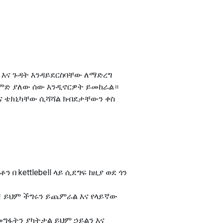
ይዙ እና ጉዳት እንዳይደርስባቸው ለማድረግ
ልምድ ያለው ሰው እንዲኖርዎት ይመከራል።
ና ቴክኒካቸው ሲሻሻል ክብደታቸውን ቀስ
 በ kettlebell ላይ ሲደግፍ ከዚያ ወደ ጎን
ምጣሉ፣ ይህም ችግሩን ይጨምራል እና የላይኛው
ይ መግፋትን ያካትታል ይህም ኃይልን እና