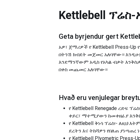
Kettlebell ፕሬስ-
Geta byrjendur gert
Kettle
አዎ፣ ጀማሪዎች የ Kettlebell Press-
በትንሽ ክብደት መጀመር አለባቸው። እንዲሁም
እንደማንኛውም አዲስ የአካል ብቃት እንቅስ
በቀስ መጨመር አለባቸው።
Hvað eru venjulegar breytu
የ Kettlebell Renegade ረድፍ ፕ
ቀይር፣ ማተሚያውን ከመቀዘፊያ እንቅ
የ Kettlebell ቅነሳ ፕሬስ፡- ለዚህ 
ደረትን እና ትከሻዎን የበለጠ ያነጣጠረ 
የ Kettlebell Plyometric Pre