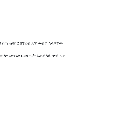
ንቻዎችን በማጠናከር በፕሬስ አፕ ውስጥ ለላይኛው
ርን በተለየ መንገድ በመስራት አጠቃላይ ጥንካሬን
።