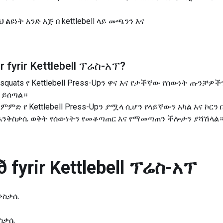
 ይህ ልዩነት አንድ እጅ በ kettlebell ላይ መጫንን እና
 fyrir
Kettlebell ፕሬስ-አፕ
?
oblet squats የ Kettlebell Press-Upን ዋና እና የታችኛው የሰውነት ጡ
 ይሰጣል።
ህ ልምምድ የ Kettlebell Press-Upን ያሟላ ሲሆን የላይኛውን አካል እና ኮ
ስ እንቅስቃሴ ወቅት የሰውነትን የመቆጣጠር እና የማመጣጠን ችሎታን ያሻሽላል
 fyrir
Kettlebell ፕሬስ-አፕ
ንቅስቃሴ
ቅስቃሴ