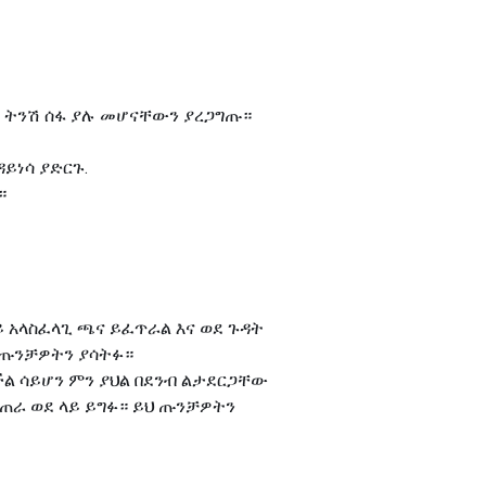
ት ትንሽ ሰፋ ያሉ መሆናቸውን ያረጋግጡ።
ይነሳ ያድርጉ.
።
ይ አላስፈላጊ ጫና ይፈጥራል እና ወደ ጉዳት
 ጡንቻዎትን ያሳትፉ።
ችል ሳይሆን ምን ያህል በደንብ ልታደርጋቸው
ቆጠራ ወደ ላይ ይግፉ። ይህ ጡንቻዎትን