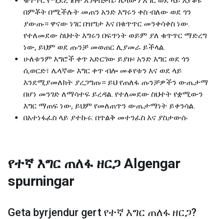
ቁጥጥር የሚደረግበት እንቅስቃሴ፡ ሌላውን እግር ወደ ላይ እያቆዩ
በምቾት በሚችሉት መጠን አንድ እግሩን ቀስ ብለው ወደ ጎን
ያውጡ። ዋናው ነገር በዝግታ እና በቁጥጥር መንቀሳቀስ ነው.
የተለመደው ስህተት እግሩን በፍጥነት ወይም ያለ ቁጥጥር ማድረግ
ነው, ይህም ወደ ጡንቻ መወጠር ሊያመራ ይችላል.
ሁለቱንም እግሮች ቀጥ አድርገው ይያዙ፡ አንድ እግር ወደ ጎን
ሲወርድ፣ ሌላኛው እግር ቀጥ ብሎ መቆየቱን እና ወደ ላይ
እንደሚያመለክት ያረጋግጡ። ይህ የጠለፋ ጡንቻዎችን ውጤታማ
በሆነ መንገድ ለማሳተፍ ይረዳል. የተለመደው ስህተት የቋሚውን
እግር ማጠፍ ነው, ይህም የመለጠጥን ውጤታማነት ይቀንሳል.
በአተነፋፈስ ላይ ያተኩሩ: በጥልቅ መተንፈስ እና ያስታውሱ
የተኛ እግር ጠለፋ ዘርጋ
Algengar
spurningar
Geta byrjendur gert
የተኛ እግር ጠለፋ ዘርጋ
?