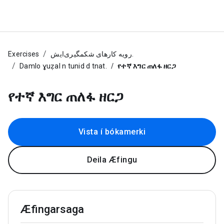
Exercises
رویه کارهای شکمگیری‌ایش.
Damlo ɣuẓal n tunid d tnat.
የተኛ እግር ጠለፋ ዘርጋ
የተኛ እግር ጠለፋ ዘርጋ
Vista í bókamerki
Deila Æfingu
Æfingarsaga