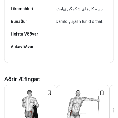
Líkamshluti
رویه کارهای شکمگیری‌ایش.
Búnaður
Damlo ɣuẓal n tunid d tnat.
Helstu Vöðvar
Aukavöðvar
Aðrir Æfingar
: