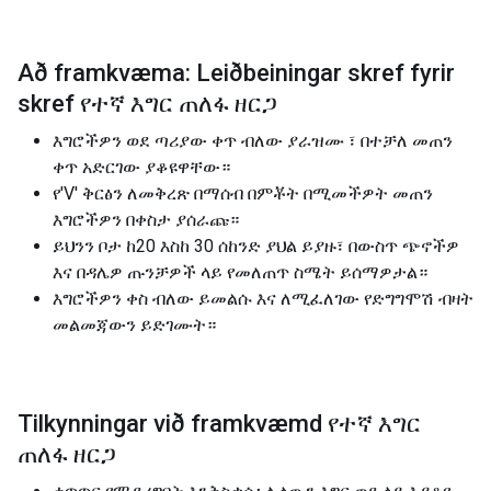
Að framkvæma: Leiðbeiningar skref fyrir
skref የተኛ እግር ጠለፋ ዘርጋ
እግሮችዎን ወደ ጣሪያው ቀጥ ብለው ያራዝሙ ፣ በተቻለ መጠን
ቀጥ አድርገው ያቆዩዋቸው።
የ'V' ቅርፅን ለመቅረጽ በማሰብ በምቾት በሚመችዎት መጠን
እግሮችዎን በቀስታ ያሰራጩ።
ይህንን ቦታ ከ20 እስከ 30 ሰከንድ ያህል ይያዙ፣ በውስጥ ጭኖችዎ
እና በዳሌዎ ጡንቻዎች ላይ የመለጠጥ ስሜት ይሰማዎታል።
እግሮችዎን ቀስ ብለው ይመልሱ እና ለሚፈለገው የድግግሞሽ ብዛት
መልመጃውን ይድገሙት።
Tilkynningar við framkvæmd የተኛ እግር
ጠለፋ ዘርጋ