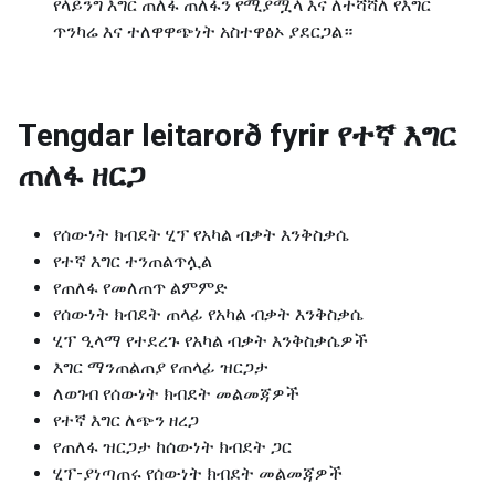
የላይንግ እግር ጠለፋ ጠለፋን የሚያሟላ እና ለተሻሻለ የእግር
ጥንካሬ እና ተለዋዋጭነት አስተዋፅኦ ያደርጋል።
Tengdar leitarorð fyrir
የተኛ እግር
ጠለፋ ዘርጋ
የሰውነት ክብደት ሂፕ የአካል ብቃት እንቅስቃሴ
የተኛ እግር ተንጠልጥሏል
የጠለፋ የመለጠጥ ልምምድ
የሰውነት ክብደት ጠላፊ የአካል ብቃት እንቅስቃሴ
ሂፕ ዒላማ የተደረጉ የአካል ብቃት እንቅስቃሴዎች
እግር ማንጠልጠያ የጠላፊ ዝርጋታ
ለወገብ የሰውነት ክብደት መልመጃዎች
የተኛ እግር ለጭን ዘረጋ
የጠለፋ ዝርጋታ ከሰውነት ክብደት ጋር
ሂፕ-ያነጣጠሩ የሰውነት ክብደት መልመጃዎች