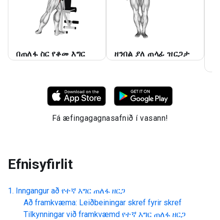
በጠለፋ ስር የቆመ እግር
ዘንበል ያለ ጠላፊ ዝርጋታ
የ
ዝ
Fá æfingagagnasafnið í vasann!
Efnisyfirlit
Inngangur að
የተኛ እግር ጠለፋ ዘርጋ
Að framkvæma: Leiðbeiningar skref fyrir skref
Tilkynningar við framkvæmd
የተኛ እግር ጠለፋ ዘርጋ