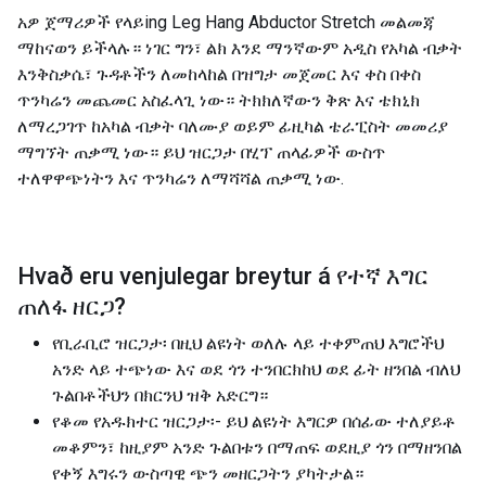
አዎ ጀማሪዎች የላይing Leg Hang Abductor Stretch መልመጃ
ማከናወን ይችላሉ። ነገር ግን፣ ልክ እንደ ማንኛውም አዲስ የአካል ብቃት
እንቅስቃሴ፣ ጉዳቶችን ለመከላከል በዝግታ መጀመር እና ቀስ በቀስ
ጥንካሬን መጨመር አስፈላጊ ነው። ትክክለኛውን ቅጽ እና ቴክኒክ
ለማረጋገጥ ከአካል ብቃት ባለሙያ ወይም ፊዚካል ቴራፒስት መመሪያ
ማግኘት ጠቃሚ ነው። ይህ ዝርጋታ በሂፕ ጠላፊዎች ውስጥ
ተለዋዋጭነትን እና ጥንካሬን ለማሻሻል ጠቃሚ ነው.
Hvað eru venjulegar breytur á
የተኛ እግር
ጠለፋ ዘርጋ
?
የቢራቢሮ ዝርጋታ፡ በዚህ ልዩነት ወለሉ ላይ ተቀምጠህ እግሮችህ
አንድ ላይ ተጭነው እና ወደ ጎን ተንበርክከህ ወደ ፊት ዘንበል ብለህ
ጉልበቶችህን በክርንህ ዝቅ አድርግ።
የቆመ የአዱክተር ዝርጋታ፡- ይህ ልዩነት እግርዎ በሰፊው ተለያይቶ
መቆምን፣ ከዚያም አንድ ጉልበቱን በማጠፍ ወደዚያ ጎን በማዘንበል
የቀኝ እግሩን ውስጣዊ ጭን መዘርጋትን ያካትታል።