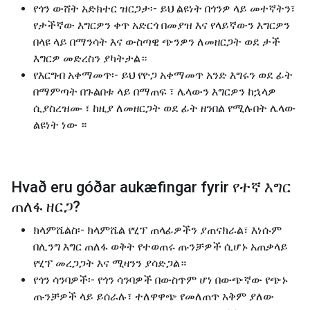
የጎን ውሸት አድክተር ዝርጋታ፡- ይህ ልዩነት በጎንዎ ላይ መተኛትን፣
የታችኛው እግርዎን ቀጥ አድርጎ በመያዝ እና የላይኛውን እግርዎን
በላዩ ላይ በማንሳት እና ውስጣዊ ጭንዎን ለመዘርጋት ወደ ታች
እግርዎ መድረስን ያካትታል።
የእርግብ አቀማመጥ፡- ይህ የዮጋ አቀማመጥ አንድ እግሩን ወደ ፊት
በማምጣት በጉልበቱ ላይ በማጠፍ ፣ ሌላውን እግርዎን ከኋላዎ
ሲያስረዝሙ ፣ ከዚያ ለመዘርጋት ወደ ፊት ዘንበል የሚሉበት ሌላው
ልዩነት ነው ።
Hvað eru góðar aukæfingar fyrir
የተኛ እግር
ጠለፋ ዘርጋ
?
ክላምሼልስ፡- ክላምሼል የሂፕ ጠላፊዎችን ያጠናክራል፣ እነሱም
በሊንግ እግር ጠለፋ ወቅት የተወጠሩ ጡንቻዎች ሲሆኑ አጠቃላይ
የሂፕ መረጋጋት እና ሚዛንን ያሳድጋል።
የጎን ሳንባዎች፡- የጎን ሳንባዎች በውስጥም ሆነ በውጭኛው የጭኑ
ጡንቻዎች ላይ ይሰራሉ፣ ተለዋዋጭ የመለጠጥ አቅም ያለው