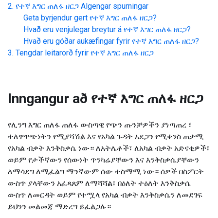
የተኛ እግር ጠለፋ ዘርጋ
Algengar spurningar
Geta byrjendur gert
የተኛ እግር ጠለፋ ዘርጋ
?
Hvað eru venjulegar breytur á
የተኛ እግር ጠለፋ ዘርጋ
?
Hvað eru góðar aukæfingar fyrir
የተኛ እግር ጠለፋ ዘርጋ
?
Tengdar leitarorð fyrir
የተኛ እግር ጠለፋ ዘርጋ
Inngangur að
የተኛ እግር ጠለፋ ዘርጋ
የሊንግ እግር ጠለፋ ጠለፋ ውስጣዊ የጭን ጡንቻዎችን ያነጣጠረ ፣
ተለዋዋጭነትን የሚያሻሽል እና የአካል ጉዳት አደጋን የሚቀንስ ጠቃሚ
የአካል ብቃት እንቅስቃሴ ነው። ለአትሌቶች፣ ለአካል ብቃት አድናቂዎች፣
ወይም የታችኛውን የሰውነት ጥንካሬያቸውን እና እንቅስቃሴያቸውን
ለማሳደግ ለሚፈልግ ማንኛውም ሰው ተስማሚ ነው። ሰዎች በስፖርት
ውስጥ ያላቸውን አፈጻጸም ለማሻሻል፣ በዕለት ተዕለት እንቅስቃሴ
ውስጥ ለመርዳት ወይም የተሟላ የአካል ብቃት እንቅስቃሴን ለመደገፍ
ይህንን መልመጃ ማድረግ ይፈልጋሉ።