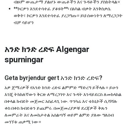
ብዙም ውጤታማ ያልሆኑ ውጤቶችን እና ጉዳቶችን ያስከትላል።
**ኮርዎን እንደተሳተፈ ያቆዩት**፡ በአካል ብቃት እንቅስቃሴ
ወቅት፣ ኮርዎን እንደተሳተፈ ያረጋግጡ። ይህ ሰውነትን ለማረጋጋት
ብቻ ሳይሆን
አንድ ክንድ ረድፍ
Algengar
spurningar
Geta byrjendur gert
አንድ ክንድ ረድፍ
?
አዎ ጀማሪዎች የአንድ ክንድ ረድፍ ልምምድ ማድረግ ይችላሉ። ይሁን
እንጂ ትክክለኛውን ቅርጽ ለማረጋገጥ እና ጉዳት እንዳይደርስ ለመከላከል
በቀላል ክብደት መጀመር አስፈላጊ ነው. ጥንካሬ እና ቴክኒኮች ሲሻሻሉ
ቀስ በቀስ ክብደቱን ይጨምሩ. በመጀመሪያዎቹ ደረጃዎች ቅጹን
ለመምራት እና ለመከታተል አሰልጣኝ ወይም ልምድ ያለው ግለሰብ
መገኘቱ ጠቃሚ ነው።