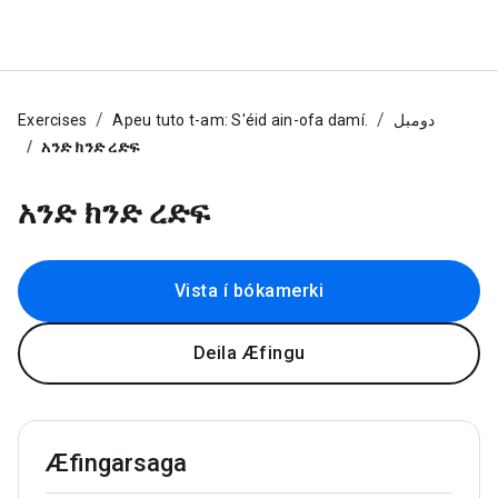
Exercises
Apeu tuto t-am: S'éid ain-ofa damí.
دومبل
አንድ ክንድ ረድፍ
አንድ ክንድ ረድፍ
Vista í bókamerki
Deila Æfingu
Æfingarsaga