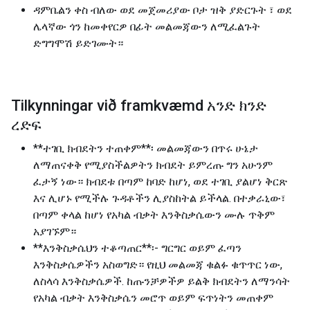
ዳምቤልን ቀስ ብለው ወደ መጀመሪያው ቦታ ዝቅ ያድርጉት ፣ ወደ
ሌላኛው ጎን ከመቀየርዎ በፊት መልመጃውን ለሚፈልጉት
ድግግሞሽ ይድገሙት።
Tilkynningar við framkvæmd አንድ ክንድ
ረድፍ
**ተገቢ ክብደትን ተጠቀም**፡ መልመጃውን በጥሩ ሁኔታ
ለማጠናቀቅ የሚያስችልዎትን ክብደት ይምረጡ ግን አሁንም
ፈታኝ ነው። ክብደቱ በጣም ከባድ ከሆነ, ወደ ተገቢ ያልሆነ ቅርጽ
እና ሊሆኑ የሚችሉ ጉዳቶችን ሊያስከትል ይችላል. በተቃራኒው፣
በጣም ቀላል ከሆነ የአካል ብቃት እንቅስቃሴውን ሙሉ ጥቅም
አያገኙም።
**እንቅስቃሴህን ተቆጣጠር**፡- ግርግር ወይም ፈጣን
እንቅስቃሴዎችን አስወግድ። የዚህ መልመጃ ቁልፉ ቁጥጥር ነው,
ለስላሳ እንቅስቃሴዎች. ከጡንቻዎችዎ ይልቅ ክብደትን ለማንሳት
የአካል ብቃት እንቅስቃሴን መሮጥ ወይም ፍጥነትን መጠቀም