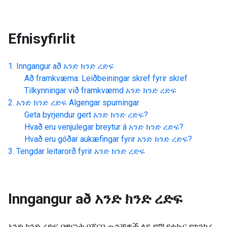
Efnisyfirlit
Inngangur að
አንድ ክንድ ረድፍ
Að framkvæma: Leiðbeiningar skref fyrir skref
Tilkynningar við framkvæmd
አንድ ክንድ ረድፍ
አንድ ክንድ ረድፍ
Algengar spurningar
Geta byrjendur gert
አንድ ክንድ ረድፍ
?
Hvað eru venjulegar breytur á
አንድ ክንድ ረድፍ
?
Hvað eru góðar aukæfingar fyrir
አንድ ክንድ ረድፍ
?
Tengdar leitarorð fyrir
አንድ ክንድ ረድፍ
Inngangur að
አንድ ክንድ ረድፍ
አንድ ክንድ ረድፍ በዋናነት በጀርባ ጡንቻዎች ላይ የሚያተኩር የጥንካሬ