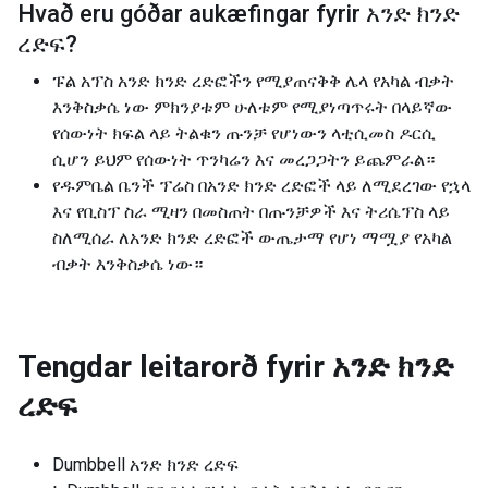
Hvað eru góðar aukæfingar fyrir
አንድ ክንድ
ረድፍ
?
ፑል አፕስ አንድ ክንድ ረድፎችን የሚያጠናቅቅ ሌላ የአካል ብቃት
እንቅስቃሴ ነው ምክንያቱም ሁለቱም የሚያነጣጥሩት በላይኛው
የሰውነት ክፍል ላይ ትልቁን ጡንቻ የሆነውን ላቲሲመስ ዶርሲ
ሲሆን ይህም የሰውነት ጥንካሬን እና መረጋጋትን ይጨምራል።
የዱምቤል ቤንች ፕሬስ በአንድ ክንድ ረድፎች ላይ ለሚደረገው የኋላ
እና የቢስፕ ስራ ሚዛን በመስጠት በጡንቻዎች እና ትሪሴፕስ ላይ
ስለሚሰራ ለአንድ ክንድ ረድፎች ውጤታማ የሆነ ማሟያ የአካል
ብቃት እንቅስቃሴ ነው።
Tengdar leitarorð fyrir
አንድ ክንድ
ረድፍ
Dumbbell አንድ ክንድ ረድፍ