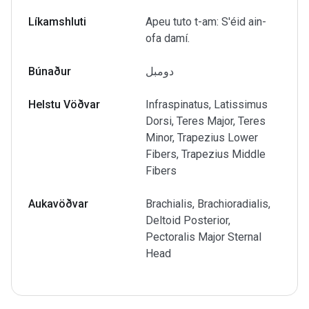
Líkamshluti
Apeu tuto t-am: S'éid ain-
ofa damí.
Búnaður
دومبل
Helstu Vöðvar
Infraspinatus, Latissimus
Dorsi, Teres Major, Teres
Minor, Trapezius Lower
Fibers, Trapezius Middle
Fibers
Aukavöðvar
Brachialis, Brachioradialis,
Deltoid Posterior,
Pectoralis Major Sternal
Head