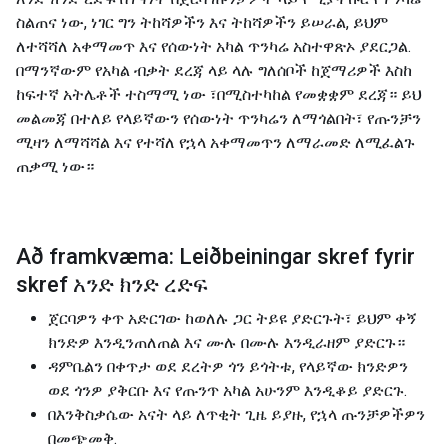
ስልጠና ነው, ነገር ግን ትከሻዎችን እና ትከሻዎችን ይሠራል, ይህም
ለተሻሻለ አቀማመጥ እና የሰውነት አካል ጥንካሬ አስተዋጽኦ ያደርጋል.
በማንኛውም የአካል ብቃት ደረጃ ላይ ላሉ ግለሰቦች ከጀማሪዎች እስከ
ከፍተኛ አትሌቶች ተስማሚ ነው ፣በሚስተካከል የመቋቋም ደረጃ። ይህ
መልመጃ በተለይ የላይኛውን የሰውነት ጥንካሬን ለማጎልበት፣ የጡንቻን
ሚዛን ለማሻሻል እና የተሻለ የኋላ አቀማመጥን ለማራመድ ለሚፈልጉ
ጠቃሚ ነው።
Að framkvæma: Leiðbeiningar skref fyrir
skref አንድ ክንድ ረድፍ
ጀርባዎን ቀጥ አድርገው ከወለሉ ጋር ትይዩ ያድርጉት፣ ይህም ቀኝ
ክንድዎ እንዲንጠለጠል እና ሙሉ በሙሉ እንዲራዘም ያድርጉ።
ዳምቤልን በቀጥታ ወደ ደረትዎ ጎን ይጎትቱ, የላይኛው ክንድዎን
ወደ ጎንዎ ያቅርቡ እና የጡንጥ አካል አሁንም እንዲቆይ ያድርጉ.
በእንቅስቃሴው አናት ላይ ለጥቂት ጊዜ ይያዙ, የኋላ ጡንቻዎችዎን
በመጭመቅ.