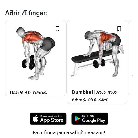
Aðrir Æfingar
:
በረድፍ ላይ የታጠፈ
Dumbbell አንድ ክንድ
አ
የታጠፈ በላይ ረድፍ
Fá æfingagagnasafnið í vasann!