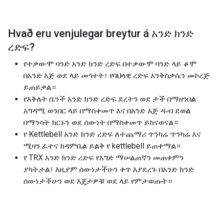
Hvað eru venjulegar breytur á
አንድ ክንድ
ረድፍ
?
የተቃውሞ ባንድ አንድ ክንድ ረድፍ በተቃውሞ ባንድ ላይ ቆሞ
በአንድ እጅ ወደ ላይ መጎተት፣ የባህላዊ ረድፍ እንቅስቃሴን መኮረጅ
ይጠይቃል።
የእቅለት ቤንች አንድ ክንድ ረድፍ ደረትን ወደ ታች በማዘንበል
አግዳሚ ወንበር ላይ በማስቀመጥ እና በአንድ እጅ ዱብ ደወል
በማንሳት ክርኑን ወደ ሰውነት በማስቀመጥ ይከናወናል።
የ Kettlebell አንድ ክንድ ረድፍ ለተጨማሪ ጥንካሬ ጥንካሬ እና
ሚዛን ፈተና ከዳምቤል ይልቅ የ kettlebell ይጠቀማል።
የ TRX አንድ ክንድ ረድፍ የእግድ ማሠልጠኛን መጠቀምን
ያካትታል፣ እዚያም ሰውነታችሁን ቀጥ እያደረጉ በአንድ ክንድ
ሰውነታችሁን ወደ እጄታዎቹ ወደ ላይ የምታወጡት።