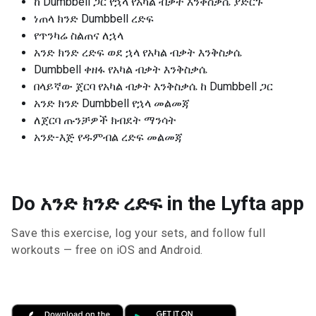
ከ Dumbbell ጋር የኋላ የአካል ብቃት እንቅስቃሴ ያድርጉ
ነጠላ ክንድ Dumbbell ረድፍ
የጥንካሬ ስልጠና ለኋላ
አንድ ክንድ ረድፍ ወደ ኋላ የአካል ብቃት እንቅስቃሴ
Dumbbell ቀዘፋ የአካል ብቃት እንቅስቃሴ
በላይኛው ጀርባ የአካል ብቃት እንቅስቃሴ ከ Dumbbell ጋር
አንድ ክንድ Dumbbell የኋላ መልመጃ
ለጀርባ ጡንቻዎች ክብደት ማንሳት
አንድ-እጅ የዱምብል ረድፍ መልመጃ
Do አንድ ክንድ ረድፍ in the Lyfta app
Save this exercise, log your sets, and follow full
workouts — free on iOS and Android.