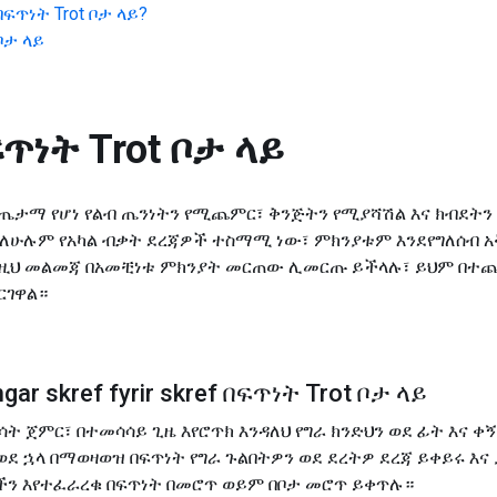
በፍጥነት Trot ቦታ ላይ
?
ቦታ ላይ
ጥነት Trot ቦታ ላይ
ጤታማ የሆነ የልብ ጤንነትን የሚጨምር፣ ቅንጅትን የሚያሻሽል እና ክብደትን 
 ለሁሉም የአካል ብቃት ደረጃዎች ተስማሚ ነው፣ ምክንያቱም እንደየግለሰብ አ
ለዚህ መልመጃ በአመቺነቱ ምክንያት መርጠው ሊመርጡ ይችላሉ፣ ይህም በተጨና
ርገዋል።
gar skref fyrir skref በፍጥነት Trot ቦታ ላይ
ሳት ጀምር፣ በተመሳሳይ ጊዜ እየሮጥክ እንዳለህ የግራ ክንድህን ወደ ፊት እና 
 ወደ ኋላ በማወዛወዝ በፍጥነት የግራ ጉልበትዎን ወደ ደረትዎ ደረጃ ይቀይሩ እና
ዶችን እየተፈራረቁ በፍጥነት በመሮጥ ወይም በቦታ መሮጥ ይቀጥሉ።