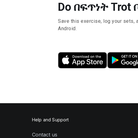
Do በፍጥነት Trot ቦ
Save this exercise, log your sets, 
Android.
Help and Support
Contact us