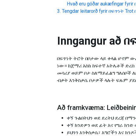
Hvað eru góðar aukæfingar fyrir
Tengdar leitarorð fyrir
በፍጥነት Trot 
Inngangur að
በፍ
በፍጥነት ትሮት በቦታው ላይ ቀላል ሆኖም ው
ነው። ከጀማሪ እስከ ከፍተኛ አትሌቶች ድረስ
መሳሪያ ወይም ቦታ ስለማይፈልግ ግለሰቦች 
ብቃት እንቅስቃሴ ቦታዎች ላሉት ፍጹም ያደ
Að framkvæma: Leiðbeinin
ቀኝ ጉልበትህን ወደ ደረትህ ደረጃ በማን
ቀኝ ክንድዎን ወደ ፊት እና የግራ ክንድ
ይህንን እንቅስቃሴ፣ እግሮችን እና ክን