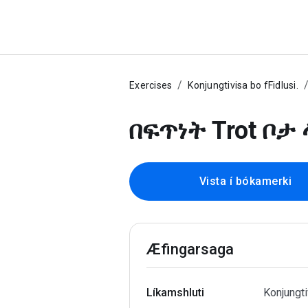
Exercises
Konjungtivisa bo fFidlusi.
በፍጥነት Trot ቦታ 
Vista í bókamerki
Æfingarsaga
Líkamshluti
Konjungti