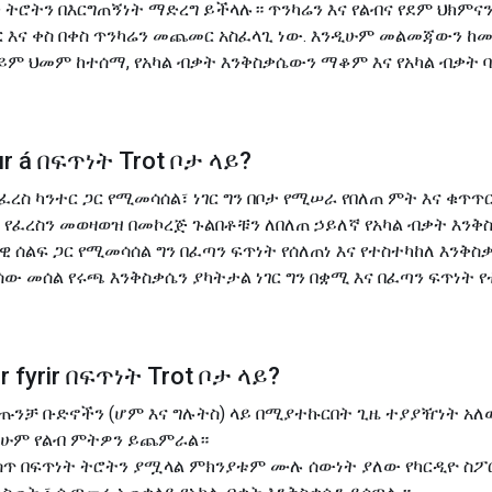
 ትሮትን በእርግጠኝነት ማድረግ ይችላሉ። ጥንካሬን እና የልብና የደም ህክምናን
ር እና ቀስ በቀስ ጥንካሬን መጨመር አስፈላጊ ነው. እንዲሁም መልመጃውን ከ
ይም ህመም ከተሰማ, የአካል ብቃት እንቅስቃሴውን ማቆም እና የአካል ብቃት
r á
በፍጥነት Trot ቦታ ላይ
?
ከፈረስ ካንተር ጋር የሚመሳሰል፣ ነገር ግን በቦታ የሚሠራ የበለጠ ምት እና ቁጥ
ነት የፈረስን መወዛወዝ በመኮረጅ ጉልበቶቹን ለበለጠ ኃይለኛ የአካል ብቃት እን
 ሰልፍ ጋር የሚመሳሰል ግን በፈጣን ፍጥነት የሰለጠነ እና የተስተካከለ እንቅስ
 ሰው መሰል የሩጫ እንቅስቃሴን ያካትታል ነገር ግን በቋሚ እና በፈጣን ፍጥነት 
 fyrir
በፍጥነት Trot ቦታ ላይ
?
 የጡንቻ ቡድኖችን (ሆም እና ግሉትስ) ላይ በሚያተኩርበት ጊዜ ተያያዥነት አለ
ዲሁም የልብ ምትዎን ይጨምራል።
ስጥ በፍጥነት ትሮትን ያሟላል ምክንያቱም ሙሉ ሰውነት ያለው የካርዲዮ ስፖር