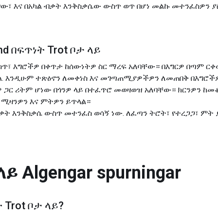
ርገው፣ እና በአካል ብቃት እንቅስቃሴው ውስጥ ወጥ በሆነ መልኩ መተንፈስዎን 
æmd በፍጥነት Trot ቦታ ላይ
ውስጥ፣ እግሮችዎ በቀጥታ ከሰውነትዎ ስር ማረፍ አለባቸው። በእግርዎ በጣም ር
ል. እንዲሁም ተጽዕኖን ለመቀነስ እና መገጣጠሚያዎችዎን ለመጠበቅ በእግሮችዎ
ዎ ጋር ሪትም ሆነው በጎንዎ ላይ በተፈጥሮ መወዛወዝ አለባቸው። ክርንዎን ከ
ሚዛንዎን እና ምትዎን ይጥላል።
ቃት እንቅስቃሴ ውስጥ መተንፈስ ወሳኝ ነው. ለፈጣን ትሮት፣ የተረጋጋ፣ ምት
ላይ
Algengar spurningar
 Trot ቦታ ላይ
?