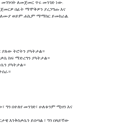
 መገንባት ለመጀመር ጥሩ መንገድ ነው.
መጀመርዎ በፊት ማሞቅዎን ያረጋግጡ እና
 ባለሙያ ወይም ሐኪም ማማከር ይመከራል.
ጥር ያለው ትሮትን ያካትታል።
ቅስቃሴ ከፍ ማድረግን ያካትታል።
ቃሴን ያካትታል።
የተሰራ።
ው፣ ግን በተለየ መንገድ፣ ሁለቱንም ሚዛን እና
ታዊ እንቅስቃሴን ይሰጣል ፣ ግን በላይኛው