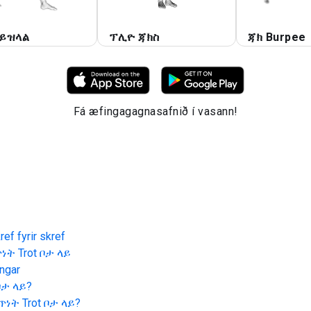
ይዝላል
ፕሊዮ ጃክስ
ጃክ Burpee
Fá æfingagagnasafnið í vasann!
ef fyrir skref
ነት Trot ቦታ ላይ
ngar
ቦታ ላይ
?
ጥነት Trot ቦታ ላይ
?