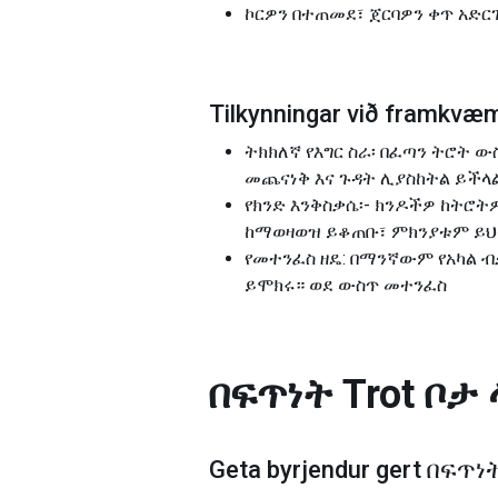
ኮርዎን በተጠመደ፣ ጀርባዎን ቀጥ አድ
Tilkynningar við framkv
ትክክለኛ የእግር ስራ፡ በፈጣን ትሮት 
መጨናነቅ እና ጉዳት ሊያስከትል ይችላ
የክንድ እንቅስቃሴ፡- ክንዶችዎ ከትሮት
ከማወዛወዝ ይቆጠቡ፣ ምክንያቱም ይህ 
የመተንፈስ ዘዴ: በማንኛውም የአካል ብ
ይሞክሩ። ወደ ውስጥ መተንፈስ
በፍጥነት Trot ቦታ 
Geta byrjendur gert
በፍጥነት