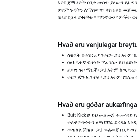
አዎ፣ ጀማሪዎች በቦታ ውስጥ ያለውን የፈጣን
ሆኖም ጉዳትን ለማስወገድ ቀስ በቀስ መጀመ
ከዚያ በኋላ ያቀዘቅዙ። ማንኛውም ምቾት ወ
Hvað eru venjulegar breytu
ስዊፍት ስቴሽነሪ ካንተር፡- ይህ እትም 
ባለከፍተኛ ፍጥነት ፕራንስ፡- ይህ ልዩ
ፈጣን ጉዞ ማርች፡ ይህ እትም ከወታደራዊ
ቱርቦ ጆግ-ኢን-ቦታ፡ ይህ እትም የበለጠ
Hvað eru góðar aukæfingar
Butt Kicks፡ ይህ መልመጃ ተመሳሳይ
ተለዋዋጭነትን ለማሻሻል ይረዳል እን
መዝለል ጃክስ፡- ይህ መልመጃ በቦታ ው