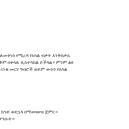
ለመቀነስ የሚረዳ የአካል ብቃት እንቅስቃሴ
ቅም በቀላሉ ሊስተካከል ይችላል። ምንም ልዩ
ነቁ መርሃ ግብሮች ወይም ውስን የአካል
ቀኝ ክንድ ወደኋላ በማወዛወዝ ጀምር።
 ያንሱት።