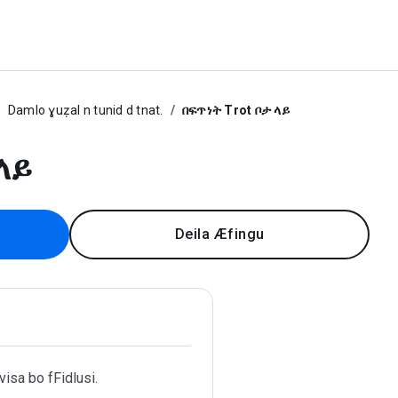
Damlo ɣuẓal n tunid d tnat.
በፍጥነት Trot ቦታ ላይ
ላይ
Deila Æfingu
visa bo fFidlusi.