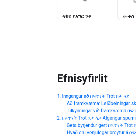
ዳክዬ የእግር ጉዞ
መቀስ 
Efnisyfirlit
Inngangur að
በፍጥነት Trot ቦታ ላይ
Að framkvæma: Leiðbeiningar skr
Tilkynningar við framkvæmd
በፍጥ
በፍጥነት Trot ቦታ ላይ
Algengar spurni
Geta byrjendur gert
በፍጥነት Trot 
Hvað eru venjulegar breytur á
በፍ