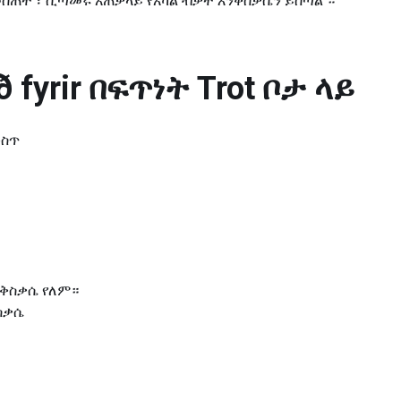
መስጠት ፣ ሲጣመሩ አጠቃላይ የአካል ብቃት እንቅስቃሴን ይሰጣል ።
 fyrir
በፍጥነት Trot ቦታ ላይ
ውስጥ
ንቅስቃሴ የለም።
ስቃሴ