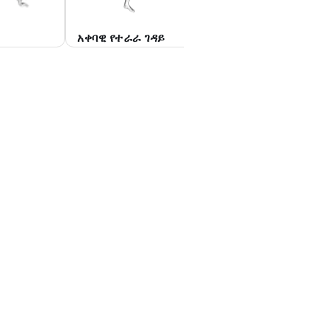
አቀባዊ የተራራ ገዳይ
ጃክ ደረጃ