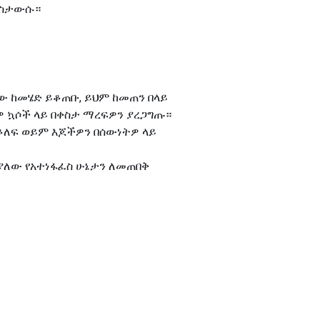
ያስታውሱ።
ቀው ከመሄድ ይቆጠቡ, ይህም ከመጠን በላይ
 ኳሶች ላይ በቀስታ ማረፍዎን ያረጋግጡ።
መቆለፍ ወይም እጆችዎን በሰውነትዎ ላይ
 ያለው የአተነፋፈስ ሁኔታን ለመጠበቅ