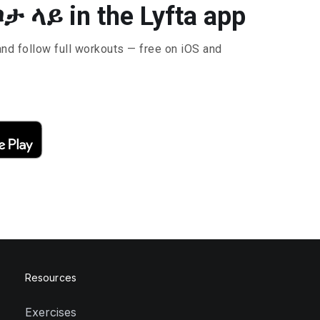
ታ ላይ in the Lyfta app
and follow full workouts — free on iOS and
Resources
Exercises