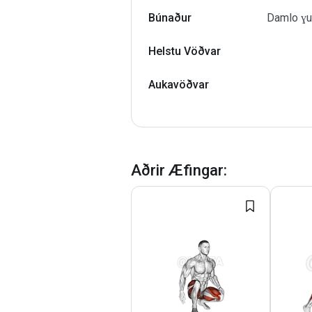
Búnaður
Damlo ɣuẓ
Helstu Vöðvar
Aukavöðvar
Aðrir Æfingar
: