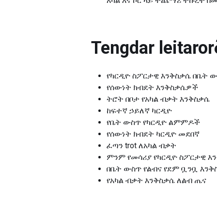
አካል እና ኮር ላይ ተጨማሪ ትኩረት በ
Tengdar leitarorð
የካርዲዮ ስፖርታዊ እንቅስቃሴ በቤት 
የሰውነት ክብደት እንቅስቃሴዎች
ትሮት በቦታ የአካል ብቃት እንቅስቃሴ
ከፍተኛ ኃይለኛ ካርዲዮ
የቤት ውስጥ የካርዲዮ ልምምዶች
የሰውነት ክብደት ካርዲዮ መደበኛ
ፈጣን trot ለአካል ብቃት
ምንም የመሳሪያ የካርዲዮ ስፖርታዊ እ
በቤት ውስጥ የልብና የደም ቧንቧ እንቅ
የአካል ብቃት እንቅስቃሴ ለልብ ጤና