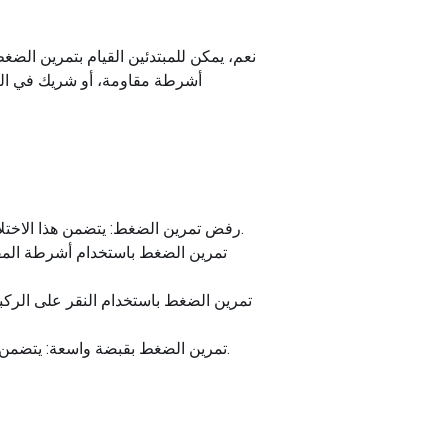
نعم، يمكن للمبتدئين القيام بتمرين الض
أشرطة مقاومة، أو شريك في التم
رفض تمرين الضغط: يتضمن هذا الاختلاف وضع قدميك على سطح مرتفع، مما يزيد من مقدار وزن الجسم الذي ترفعه ويجعل التمرين أكثر صعوبة.
تمرين الضغط باستخدام أشرطة المق
تمرين الضغط باستخدام النقر على الركب
تمرين الضغط بقبضة واسعة: يتضمن هذا الاختلاف وضع يديك على مسافة أوسع من عرض الكتفين، مع التركيز على العمل على الصدر والكتفين.