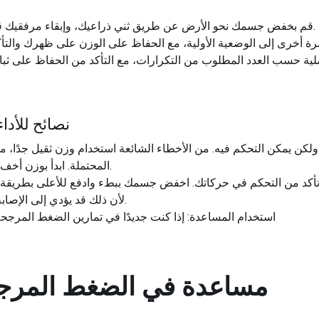
قم بخفض جسمك نحو الأرض عن طريق ثني ذراعيك، وإبقاء مرفقيك قريبين من جسمك وظهرك مستقيماً.
نصائح للأد
ا ولكن يمكن التحكم فيه. من الأخطاء الشائعة استخدام وزن ثقيل جدًا، م
المحتملة. ابدأ بوزن أخف وقم بزيادته تدريجيًا مع تحسن قوتك.
ين، تأكد من التحكم في حركاتك. اخفض جسمك ببطء وادفع للأعلى بطريق
لأن ذلك قد يؤدي إلى الإصابة ولن يمنحك الفوائد الكاملة للتمرين.
استخدام المساعدة: إذا كنت جديدًا في تمارين الضغط المرجح
مساعدة في الضغط المرج