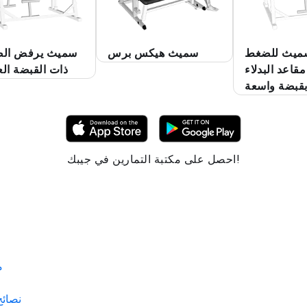
سميث للضغط
سميث هيكس برس
سميث يرفض الص
قاعد البدلاء
ذات القبضة ال
قبضة واسعة
احصل على مكتبة التمارين في جيبك!
م
نصائح