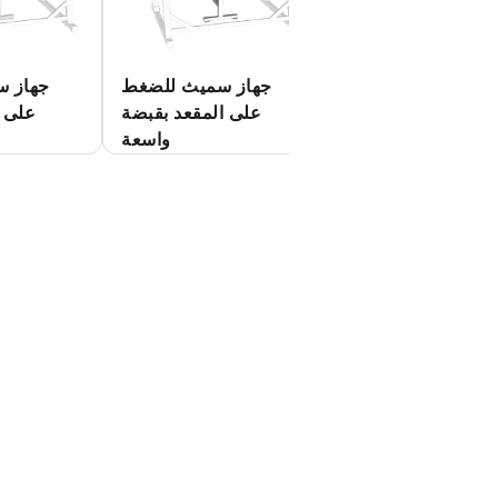
يث يرفض الصحافة
جهاز سميث للضغط
جهاز 
ات القبضة العكسية
على المقعد بقبضة
على م
واسعة
ب