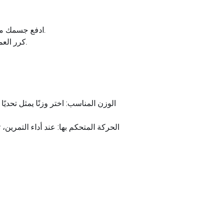
ادفع جسمك مرة أخرى إلى الوضعية الأولية، مع الحفاظ على الوزن على ظهرك والتأكد من بقاء جسمك في خط مستقيم.
كرر العملية حسب العدد المطلوب من التكرارات، مع التأكد من الحفاظ على ثبات الوزن على ظهرك طوال التمرين.
الوزن المناسب: اختر وزنًا يمثل تحديً
الحركة المتحكم بها: عند أداء التمر