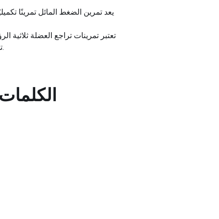
يعد تمرين الضغط المائل تمرينًا تكميل
تعتبر تمرينات تراجع العضلة ثلاثية الر
تستخدم في تمارين الضغط بمساعدة الوزن، وبالتالي تعزيز قوة الجزء العلوي من الجسم وتوازنه بشكل عام.
الكلمات 