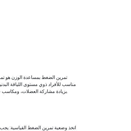
تمرين الضغط بمساعدة الوزن هو تمري
مناسب للأفراد ذوي مستوى اللياقة البدني
بزيادة مشاركة العضلات، ومكاسب قوة أكبر، والقدرة على التقدم بمعدل أسرع، مما يجعله خيارًا شائعًا لأولئك الذين يهدفون إلى تعزيز لياقتهم البدنية.
اتخذ وضعية تمرين الضغط القياسية: يجب 