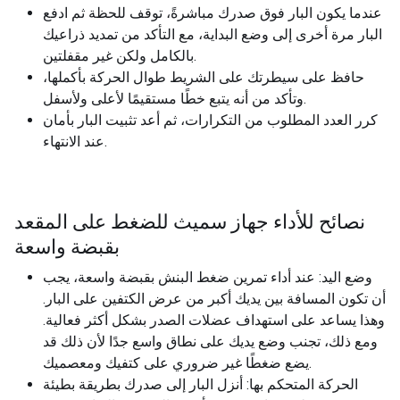
عندما يكون البار فوق صدرك مباشرةً، توقف للحظة ثم ادفع
البار مرة أخرى إلى وضع البداية، مع التأكد من تمديد ذراعيك
بالكامل ولكن غير مقفلتين.
حافظ على سيطرتك على الشريط طوال الحركة بأكملها،
وتأكد من أنه يتبع خطًا مستقيمًا لأعلى ولأسفل.
كرر العدد المطلوب من التكرارات، ثم أعد تثبيت البار بأمان
عند الانتهاء.
نصائح للأداء جهاز سميث للضغط على المقعد
بقبضة واسعة
وضع اليد: عند أداء تمرين ضغط البنش بقبضة واسعة، يجب
أن تكون المسافة بين يديك أكبر من عرض الكتفين على البار.
وهذا يساعد على استهداف عضلات الصدر بشكل أكثر فعالية.
ومع ذلك، تجنب وضع يديك على نطاق واسع جدًا لأن ذلك قد
يضع ضغطًا غير ضروري على كتفيك ومعصميك.
الحركة المتحكم بها: أنزل البار إلى صدرك بطريقة بطيئة