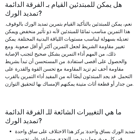
هل يمكن للمبتدئين القيام بـ
الفرقة الدائمة
?
تمديد الورك
نعم، يمكن للمبتدئين بالتأكيد القيام بتمرين تمديد الورك بالوقوف.
هذا التمرين مناسب تمامًا للمبتدئين لأنه ذو تأثير منخفض ويمكن
تعديله بسهولة ليناسب مستويات اللياقة البدنية المختلفة. يمكن
تغيير مقاومة الشريط لجعل التمرين أكثر أو أقل صعوبة. ومع
ذلك، من المهم أداء التمرين بشكل صحيح لتجنب الإصابة
والحصول على أقصى استفادة. من المستحسن أن تبدأ بشريط
مقاومة أخف ثم تزيد المقاومة مع تحسن القوة والقدرة على
التحمل. قد يجد المبتدئون أيضًا أنه من المفيد أداء التمرين بالقرب
من جدار أو قطعة أثاث متينة يمكنهم الإمساك بها لتحقيق التوازن.
ما هي التغييرات الشائعة للـ
الفرقة الدائمة
?
تمديد الورك
تمديد الورك بساق واحدة: يركز هذا الاختلاف على ساق واحدة
في كل مرة، مما يزيد من التحدي ويساعد على تحسين